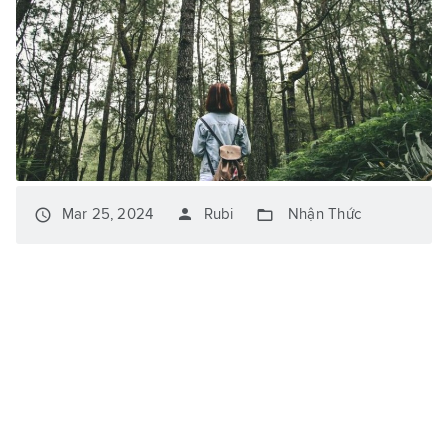
person
access_time
folder_open
Mar 25, 2024
Rubi
Nhận Thức