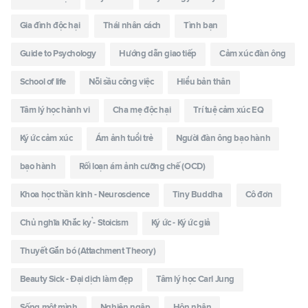
Gia đình độc hại
Thái nhân cách
Tình bạn
Guide to Psychology
Hướng dẫn giao tiếp
Cảm xúc đàn ông
School of life
Nỗi sầu công việc
Hiểu bản thân
Tâm lý học hành vi
Cha mẹ độc hại
Trí tuệ cảm xúc EQ
Ký ức cảm xúc
Ám ảnh tuổi trẻ
Người đàn ông bạo hành
bạo hành
Rối loạn ám ảnh cưỡng chế (OCD)
Khoa học thần kinh - Neuroscience
Tiny Buddha
Cô đơn
Chủ nghĩa Khắc kỷ - Stoicism
Ký ức - Ký ức giả
Thuyết Gắn bó (Attachment Theory)
Beauty Sick - Đại dịch làm đẹp
Tâm lý học Carl Jung
Sống một mình
Nghiện ngập
Hôn nhân