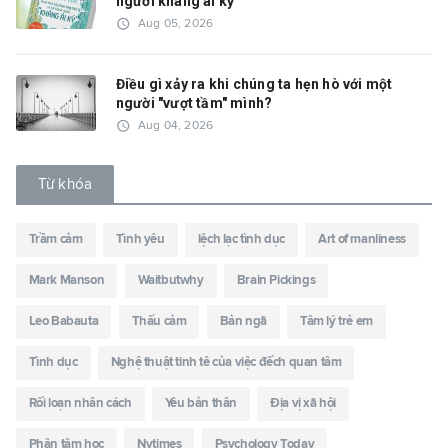
người kháng ái kỷ
access_time
Aug 05, 2026
Điều gì xảy ra khi chúng ta hẹn hò với một
người "vượt tầm" mình?
access_time
Aug 04, 2026
Từ khóa
Trầm cảm
Tình yêu
lệch lạc tình dục
Art of manliness
Mark Manson
Waitbutwhy
Brain Pickings
Leo Babauta
Thấu cảm
Bản ngã
Tâm lý trẻ em
Tình dục
Nghệ thuật tinh tê của việc đếch quan tâm
Rối loạn nhân cách
Yêu bản thân
Địa vị xã hội
Phân tâm học
Nytimes
Psychology Today