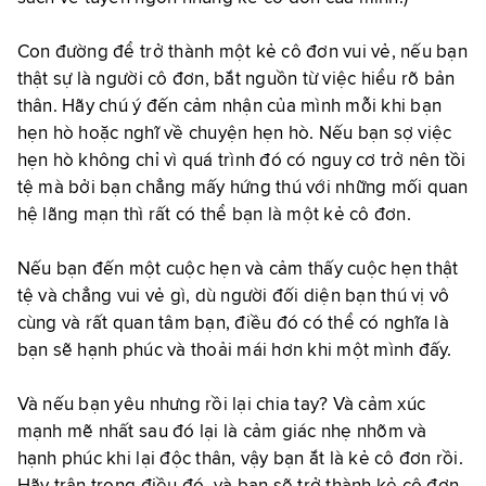
Con đường để trở thành một kẻ cô đơn vui vẻ, nếu bạn
thật sự là người cô đơn, bắt nguồn từ việc hiểu rõ bản
thân. Hãy chú ý đến cảm nhận của mình mỗi khi bạn
hẹn hò hoặc nghĩ về chuyện hẹn hò. Nếu bạn sợ việc
hẹn hò không chỉ vì quá trình đó có nguy cơ trở nên tồi
tệ mà bởi bạn chẳng mấy hứng thú với những mối quan
hệ lãng mạn thì rất có thể bạn là một kẻ cô đơn.
Nếu bạn đến một cuộc hẹn và cảm thấy cuộc hẹn thật
tệ và chẳng vui vẻ gì, dù người đối diện bạn thú vị vô
cùng và rất quan tâm bạn, điều đó có thể có nghĩa là
bạn sẽ hạnh phúc và thoải mái hơn khi một mình đấy.
Và nếu bạn yêu nhưng rồi lại chia tay? Và cảm xúc
mạnh mẽ nhất sau đó lại là cảm giác nhẹ nhõm và
hạnh phúc khi lại độc thân, vậy bạn ắt là kẻ cô đơn rồi.