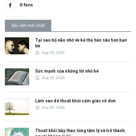
0
fans
Bài viết mới nhất
Tại sao bộ não nhớ về kẻ thù hằn sâu hơn bạn
bè
access_time
Aug 05, 2026
Sức mạnh của những lời nhỏ bé
access_time
Aug 05, 2026
Làm sao để thoát khỏi cảm giác cô đơn
access_time
Aug 05, 2026
Thoát khỏi bẫy thao túng tâm lý và trở thành