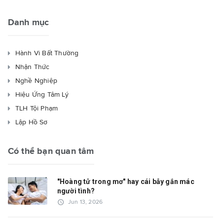
Danh mục
Hành Vi Bất Thường
Nhận Thức
Nghề Nghiệp
Hiệu Ứng Tâm Lý
TLH Tội Phạm
Lập Hồ Sơ
Có thể bạn quan tâm
"Hoàng tử trong mơ" hay cái bẫy gắn mác
người tình?
access_time
Jun 13, 2026