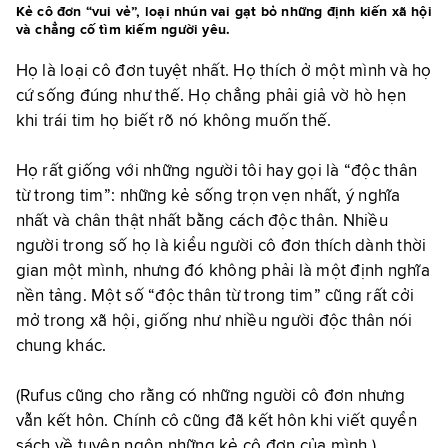
Kẻ cô đơn “vui vẻ”, loại nhún vai gạt bỏ những định kiến xã hội
và chẳng cố tìm kiếm người yêu.
Họ là loại cô đơn tuyệt nhất. Họ thích ở một mình và họ
cứ sống đúng như thế. Họ chẳng phải giả vờ hò hẹn
khi trái tim họ biết rõ nó không muốn thế.
Họ rất giống với những người tôi hay gọi là “độc thân
từ trong tim”: những kẻ sống trọn vẹn nhất, ý nghĩa
nhất và chân thật nhất bằng cách độc thân. Nhiều
người trong số họ là kiểu người cô đơn thích dành thời
gian một mình, nhưng đó không phải là một định nghĩa
nền tảng. Một số “độc thân từ trong tim” cũng rất cởi
mở trong xã hội, giống như nhiều người độc thân nói
chung khác.
(Rufus cũng cho rằng có những người cô đơn nhưng
vẫn kết hôn. Chính cô cũng đã kết hôn khi viết quyển
sách về tuyên ngôn những kẻ cô đơn của mình.)