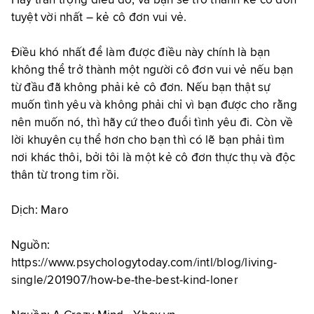
Hãy trân trọng điều đó, và bạn sẽ trở thành kẻ cô đơn
tuyệt vời nhất – kẻ cô đơn vui vẻ.
Điều khó nhất để làm được điều này chính là bạn
không thể trở thành một người cô đơn vui vẻ nếu bạn
từ đầu đã không phải kẻ cô đơn. Nếu bạn thật sự
muốn tình yêu và không phải chỉ vì bạn được cho rằng
nên muốn nó, thì hãy cứ theo đuổi tình yêu đi. Còn về
lời khuyên cụ thể hơn cho bạn thì có lẽ bạn phải tìm
nơi khác thôi, bởi tôi là một kẻ cô đơn thực thụ và độc
thân từ trong tim rồi.
Dịch: Maro
Nguồn:
https://www.psychologytoday.com/intl/blog/living-
single/201907/how-be-the-best-kind-loner