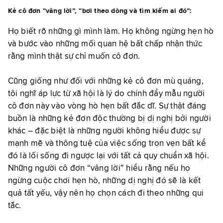
Kẻ cô đơn “vâng lời”, “bơi theo dòng và tìm kiếm ai đó”:
Họ biết rõ những gì mình làm. Họ không ngừng hẹn hò
và bước vào những mối quan hệ bất chấp nhận thức
rằng mình thật sự chỉ muốn cô đơn.
Cũng giống như đối với những kẻ cô đơn mù quáng,
tôi nghĩ áp lực từ xã hội là lý do chính đẩy mẫu người
cô đơn này vào vòng hò hẹn bất đắc dĩ. Sự thật đáng
buồn là những kẻ đơn độc thường bị dị nghị bởi người
khác – đặc biệt là những người không hiểu được sự
mạnh mẽ và thông tuệ của việc sống trọn vẹn bất kể
đó là lối sống đi ngược lại với tất cả quy chuẩn xã hội.
Những người cô đơn “vâng lời” hiểu rằng nếu họ
ngừng cuộc chơi hẹn hò, những dị nghị đó sẽ là kết
quả tất yếu, vậy nên họ chọn cách đi theo những qui
tắc.