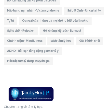
Rối loạn lưỡng cực - Bipolar disorders
Não trạng nạn nhân - Victim syndrome
Sự bất định - Uncertainty
Tự tử
Con gái của những bà mẹ không biết yêu thương
Sự từ chối - Rejection
Hội chứng kiệt sức - Burnout
Chánh niệm - Mindfulness
sách tâm lý học
Giải trí đến chết
ADHD - Rối loạn tăng động giảm chú ý
Hỏi đáp tâm lý cùng chuyên gia
Chuyên trang về tâm lý học.