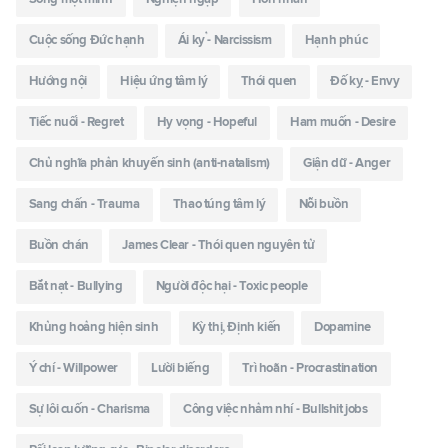
Cuộc sống Đức hạnh
Ái kỷ - Narcissism
Hạnh phúc
Hướng nội
Hiệu ứng tâm lý
Thói quen
Đố kỵ - Envy
Tiếc nuối - Regret
Hy vọng - Hopeful
Ham muốn - Desire
Chủ nghĩa phản khuyến sinh (anti-natalism)
Giận dữ - Anger
Sang chấn - Trauma
Thao túng tâm lý
Nỗi buồn
Buồn chán
James Clear - Thói quen nguyên tử
Bắt nạt - Bullying
Người độc hại - Toxic people
Khủng hoảng hiện sinh
Kỳ thị, Định kiến
Dopamine
Ý chí - Willpower
Lười biếng
Trì hoãn - Procrastination
Sự lôi cuốn - Charisma
Công việc nhảm nhí - Bullshit jobs