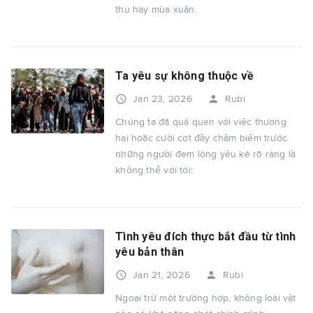
thu hay mùa xuân.
Ta yêu sự không thuộc về
access_time
person
Jan 23, 2026
Rubi
Chúng ta đã quá quen với việc thương
hại hoặc cười cợt đầy châm biếm trước
những người đem lòng yêu kẻ rõ ràng là
không thể với tới:
Tình yêu đích thực bắt đầu từ tình
yêu bản thân
access_time
person
Jan 21, 2026
Rubi
Ngoại trừ một trường hợp, không loài vật