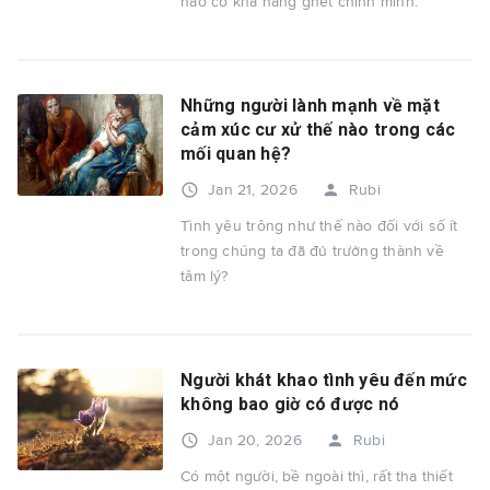
nào có khả năng ghét chính mình.
Những người lành mạnh về mặt
cảm xúc cư xử thế nào trong các
mối quan hệ?
access_time
person
Jan 21, 2026
Rubi
Tình yêu trông như thế nào đối với số ít
trong chúng ta đã đủ trưởng thành về
tâm lý?
Người khát khao tình yêu đến mức
không bao giờ có được nó
access_time
person
Jan 20, 2026
Rubi
Có một người, bề ngoài thì, rất tha thiết