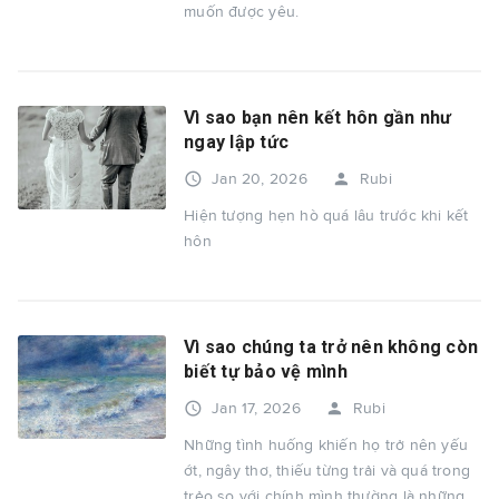
muốn được yêu.
Vì sao bạn nên kết hôn gần như
ngay lập tức
access_time
person
Jan 20, 2026
Rubi
Hiện tượng hẹn hò quá lâu trước khi kết
hôn
Vì sao chúng ta trở nên không còn
biết tự bảo vệ mình
access_time
person
Jan 17, 2026
Rubi
Những tình huống khiến họ trở nên yếu
ớt, ngây thơ, thiếu từng trải và quá trong
trẻo so với chính mình thường là những