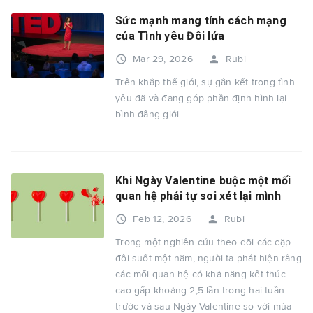
Sức mạnh mang tính cách mạng
của Tình yêu Đôi lứa
access_time
person
Mar 29, 2026
Rubi
Trên khắp thế giới, sự gắn kết trong tình
yêu đã và đang góp phần định hình lại
bình đẳng giới.
Khi Ngày Valentine buộc một mối
quan hệ phải tự soi xét lại mình
access_time
person
Feb 12, 2026
Rubi
Trong một nghiên cứu theo dõi các cặp
đôi suốt một năm, người ta phát hiện rằng
các mối quan hệ có khả năng kết thúc
cao gấp khoảng 2,5 lần trong hai tuần
trước và sau Ngày Valentine so với mùa