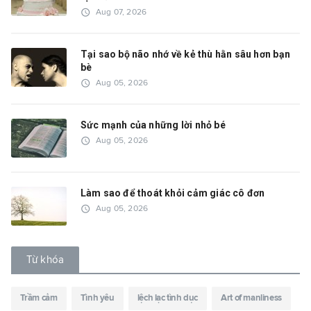
access_time
Aug 07, 2026
Tại sao bộ não nhớ về kẻ thù hằn sâu hơn bạn
bè
access_time
Aug 05, 2026
Sức mạnh của những lời nhỏ bé
access_time
Aug 05, 2026
Làm sao để thoát khỏi cảm giác cô đơn
access_time
Aug 05, 2026
Từ khóa
Trầm cảm
Tình yêu
lệch lạc tình dục
Art of manliness