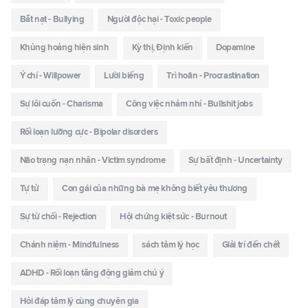
Bắt nạt - Bullying
Người độc hại - Toxic people
Khủng hoảng hiện sinh
Kỳ thị, Định kiến
Dopamine
Ý chí - Willpower
Lười biếng
Trì hoãn - Procrastination
Sự lôi cuốn - Charisma
Công việc nhảm nhí - Bullshit jobs
Rối loạn lưỡng cực - Bipolar disorders
Não trạng nạn nhân - Victim syndrome
Sự bất định - Uncertainty
Tự tử
Con gái của những bà mẹ không biết yêu thương
Sự từ chối - Rejection
Hội chứng kiệt sức - Burnout
Chánh niệm - Mindfulness
sách tâm lý học
Giải trí đến chết
ADHD - Rối loạn tăng động giảm chú ý
Hỏi đáp tâm lý cùng chuyên gia