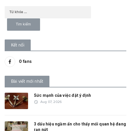
Kết nối
0
fans
Bài viết mới nhất
Sức mạnh của việc đặt ý định
access_time
Aug 07, 2026
3 dấu hiệu ngầm ẩn cho thấy mối quan hệ đang
rạn nứt