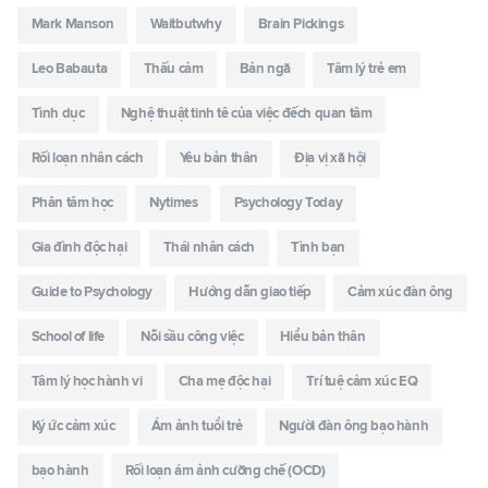
Mark Manson
Waitbutwhy
Brain Pickings
Leo Babauta
Thấu cảm
Bản ngã
Tâm lý trẻ em
Tình dục
Nghệ thuật tinh tê của việc đếch quan tâm
Rối loạn nhân cách
Yêu bản thân
Địa vị xã hội
Phân tâm học
Nytimes
Psychology Today
Gia đình độc hại
Thái nhân cách
Tình bạn
Guide to Psychology
Hướng dẫn giao tiếp
Cảm xúc đàn ông
School of life
Nỗi sầu công việc
Hiểu bản thân
Tâm lý học hành vi
Cha mẹ độc hại
Trí tuệ cảm xúc EQ
Ký ức cảm xúc
Ám ảnh tuổi trẻ
Người đàn ông bạo hành
bạo hành
Rối loạn ám ảnh cưỡng chế (OCD)