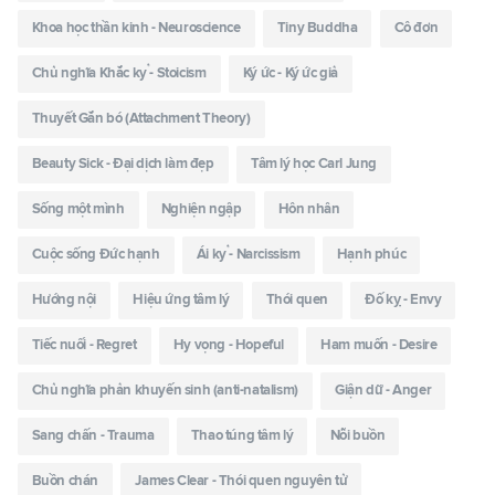
Khoa học thần kinh - Neuroscience
Tiny Buddha
Cô đơn
Chủ nghĩa Khắc kỷ - Stoicism
Ký ức - Ký ức giả
Thuyết Gắn bó (Attachment Theory)
Beauty Sick - Đại dịch làm đẹp
Tâm lý học Carl Jung
Sống một mình
Nghiện ngập
Hôn nhân
Cuộc sống Đức hạnh
Ái kỷ - Narcissism
Hạnh phúc
Hướng nội
Hiệu ứng tâm lý
Thói quen
Đố kỵ - Envy
Tiếc nuối - Regret
Hy vọng - Hopeful
Ham muốn - Desire
Chủ nghĩa phản khuyến sinh (anti-natalism)
Giận dữ - Anger
Sang chấn - Trauma
Thao túng tâm lý
Nỗi buồn
Buồn chán
James Clear - Thói quen nguyên tử