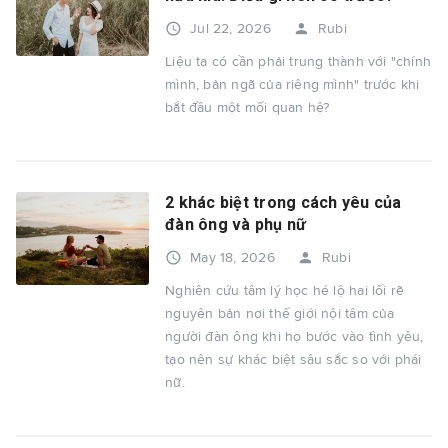
access_time
person
Jul 22, 2026
Rubi
Liệu ta có cần phải trung thành với "chính
mình, bản ngã của riêng mình" trước khi
bắt đầu một mối quan hệ?
2 khác biệt trong cách yêu của
đàn ông và phụ nữ
access_time
person
May 18, 2026
Rubi
Nghiên cứu tâm lý học hé lộ hai lối rẽ
nguyên bản nơi thế giới nội tâm của
người đàn ông khi họ bước vào tình yêu,
tạo nên sự khác biệt sâu sắc so với phái
nữ.