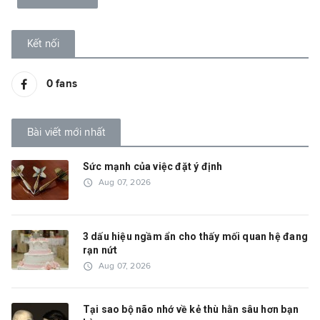
Kết nối
0
fans
Bài viết mới nhất
Sức mạnh của việc đặt ý định
access_time
Aug 07, 2026
3 dấu hiệu ngầm ẩn cho thấy mối quan hệ đang
rạn nứt
access_time
Aug 07, 2026
Tại sao bộ não nhớ về kẻ thù hằn sâu hơn bạn