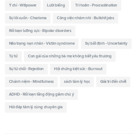
Ý chí - Willpower
Lười biếng
Trì hoãn - Procrastination
Sự lôi cuốn - Charisma
Công việc nhảm nhí - Bullshit jobs
Rối loạn lưỡng cực - Bipolar disorders
Não trạng nạn nhân - Victim syndrome
Sự bất định - Uncertainty
Tự tử
Con gái của những bà mẹ không biết yêu thương
Sự từ chối - Rejection
Hội chứng kiệt sức - Burnout
Chánh niệm - Mindfulness
sách tâm lý học
Giải trí đến chết
ADHD - Rối loạn tăng động giảm chú ý
Hỏi đáp tâm lý cùng chuyên gia