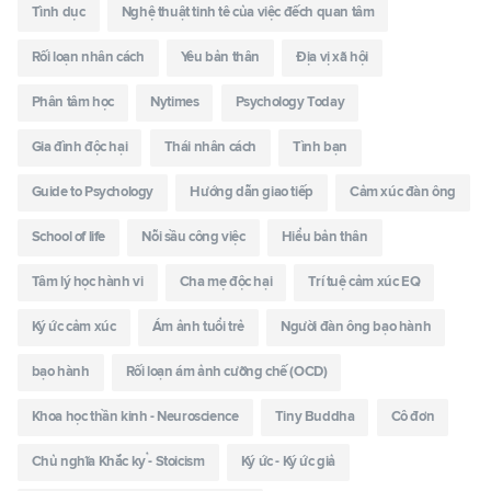
Tình dục
Nghệ thuật tinh tê của việc đếch quan tâm
Rối loạn nhân cách
Yêu bản thân
Địa vị xã hội
Phân tâm học
Nytimes
Psychology Today
Gia đình độc hại
Thái nhân cách
Tình bạn
Guide to Psychology
Hướng dẫn giao tiếp
Cảm xúc đàn ông
School of life
Nỗi sầu công việc
Hiểu bản thân
Tâm lý học hành vi
Cha mẹ độc hại
Trí tuệ cảm xúc EQ
Ký ức cảm xúc
Ám ảnh tuổi trẻ
Người đàn ông bạo hành
bạo hành
Rối loạn ám ảnh cưỡng chế (OCD)
Khoa học thần kinh - Neuroscience
Tiny Buddha
Cô đơn
Chủ nghĩa Khắc kỷ - Stoicism
Ký ức - Ký ức giả