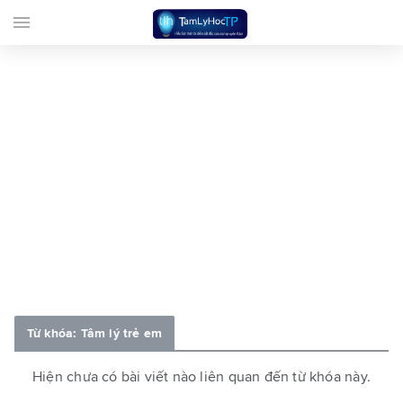
menu
Từ khóa: Tâm lý trẻ em
Hiện chưa có bài viết nào liên quan đến từ khóa này.