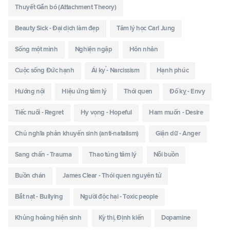
Thuyết Gắn bó (Attachment Theory)
Beauty Sick - Đại dịch làm đẹp
Tâm lý học Carl Jung
Sống một mình
Nghiện ngập
Hôn nhân
Cuộc sống Đức hạnh
Ái kỷ - Narcissism
Hạnh phúc
Hướng nội
Hiệu ứng tâm lý
Thói quen
Đố kỵ - Envy
Tiếc nuối - Regret
Hy vọng - Hopeful
Ham muốn - Desire
Chủ nghĩa phản khuyến sinh (anti-natalism)
Giận dữ - Anger
Sang chấn - Trauma
Thao túng tâm lý
Nỗi buồn
Buồn chán
James Clear - Thói quen nguyên tử
Bắt nạt - Bullying
Người độc hại - Toxic people
Khủng hoảng hiện sinh
Kỳ thị, Định kiến
Dopamine