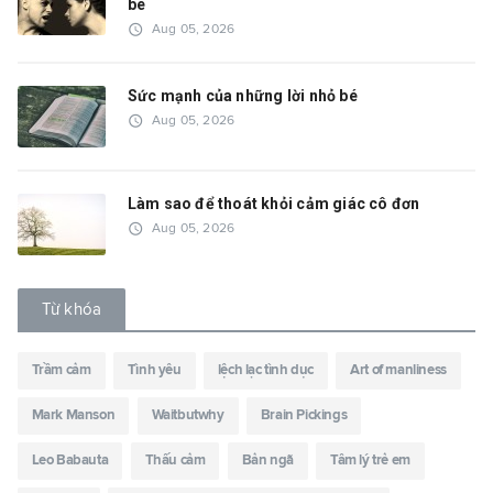
bè
access_time
Aug 05, 2026
Sức mạnh của những lời nhỏ bé
access_time
Aug 05, 2026
Làm sao để thoát khỏi cảm giác cô đơn
access_time
Aug 05, 2026
Từ khóa
Trầm cảm
Tình yêu
lệch lạc tình dục
Art of manliness
Mark Manson
Waitbutwhy
Brain Pickings
Leo Babauta
Thấu cảm
Bản ngã
Tâm lý trẻ em