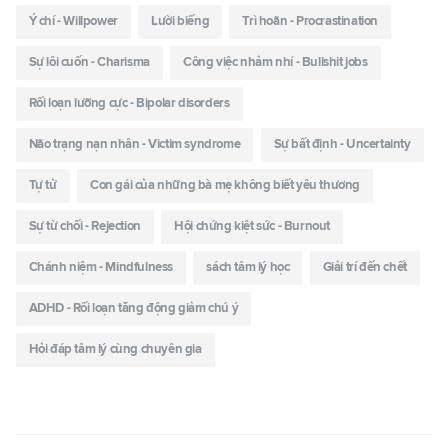
Ý chí - Willpower
Lười biếng
Trì hoãn - Procrastination
Sự lôi cuốn - Charisma
Công việc nhảm nhí - Bullshit jobs
Rối loạn lưỡng cực - Bipolar disorders
Não trạng nạn nhân - Victim syndrome
Sự bất định - Uncertainty
Tự tử
Con gái của những bà mẹ không biết yêu thương
Sự từ chối - Rejection
Hội chứng kiệt sức - Burnout
Chánh niệm - Mindfulness
sách tâm lý học
Giải trí đến chết
ADHD - Rối loạn tăng động giảm chú ý
Hỏi đáp tâm lý cùng chuyên gia