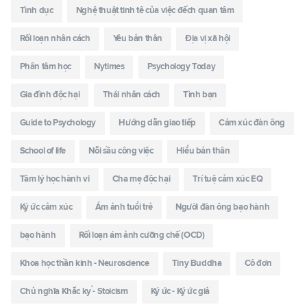
Tình dục
Nghệ thuật tinh tê của việc đếch quan tâm
Rối loạn nhân cách
Yêu bản thân
Địa vị xã hội
Phân tâm học
Nytimes
Psychology Today
Gia đình độc hại
Thái nhân cách
Tình bạn
Guide to Psychology
Hướng dẫn giao tiếp
Cảm xúc đàn ông
School of life
Nỗi sầu công việc
Hiểu bản thân
Tâm lý học hành vi
Cha mẹ độc hại
Trí tuệ cảm xúc EQ
Ký ức cảm xúc
Ám ảnh tuổi trẻ
Người đàn ông bạo hành
bạo hành
Rối loạn ám ảnh cưỡng chế (OCD)
Khoa học thần kinh - Neuroscience
Tiny Buddha
Cô đơn
Chủ nghĩa Khắc kỷ - Stoicism
Ký ức - Ký ức giả