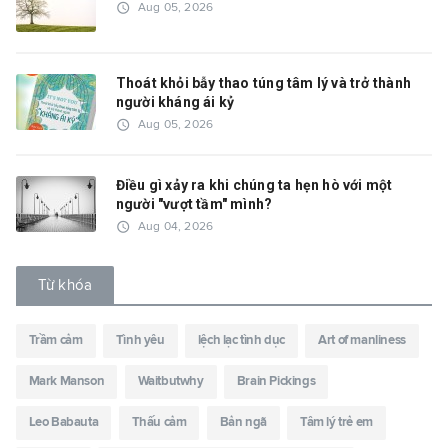
access_time
Aug 05, 2026
Thoát khỏi bẫy thao túng tâm lý và trở thành
người kháng ái kỷ
access_time
Aug 05, 2026
Điều gì xảy ra khi chúng ta hẹn hò với một
người "vượt tầm" mình?
access_time
Aug 04, 2026
Từ khóa
Trầm cảm
Tình yêu
lệch lạc tình dục
Art of manliness
Mark Manson
Waitbutwhy
Brain Pickings
Leo Babauta
Thấu cảm
Bản ngã
Tâm lý trẻ em