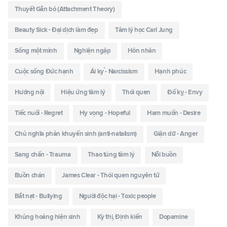
Thuyết Gắn bó (Attachment Theory)
Beauty Sick - Đại dịch làm đẹp
Tâm lý học Carl Jung
Sống một mình
Nghiện ngập
Hôn nhân
Cuộc sống Đức hạnh
Ái kỷ - Narcissism
Hạnh phúc
Hướng nội
Hiệu ứng tâm lý
Thói quen
Đố kỵ - Envy
Tiếc nuối - Regret
Hy vọng - Hopeful
Ham muốn - Desire
Chủ nghĩa phản khuyến sinh (anti-natalism)
Giận dữ - Anger
Sang chấn - Trauma
Thao túng tâm lý
Nỗi buồn
Buồn chán
James Clear - Thói quen nguyên tử
Bắt nạt - Bullying
Người độc hại - Toxic people
Khủng hoảng hiện sinh
Kỳ thị, Định kiến
Dopamine