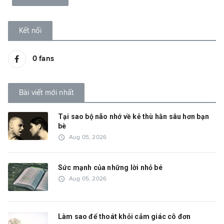
Kết nối
0
fans
Bài viết mới nhất
Tại sao bộ não nhớ về kẻ thù hằn sâu hơn bạn
bè
access_time
Aug 05, 2026
Sức mạnh của những lời nhỏ bé
access_time
Aug 05, 2026
Làm sao để thoát khỏi cảm giác cô đơn