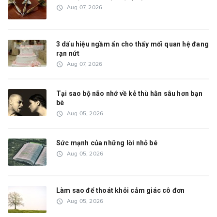
access_time
Aug 07, 2026
3 dấu hiệu ngầm ẩn cho thấy mối quan hệ đang
rạn nứt
access_time
Aug 07, 2026
Tại sao bộ não nhớ về kẻ thù hằn sâu hơn bạn
bè
access_time
Aug 05, 2026
Sức mạnh của những lời nhỏ bé
access_time
Aug 05, 2026
Làm sao để thoát khỏi cảm giác cô đơn
access_time
Aug 05, 2026