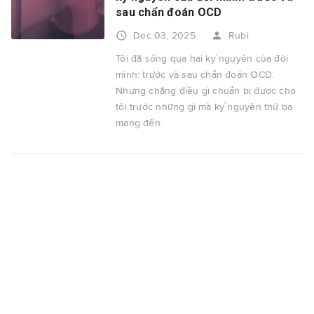
sau chẩn đoán OCD
access_time
person
Dec 03, 2025
Rubi
Tôi đã sống qua hai kỷ nguyên của đời
mình: trước và sau chẩn đoán OCD.
Nhưng chẳng điều gì chuẩn bị được cho
tôi trước những gì mà kỷ nguyên thứ ba
mang đến.