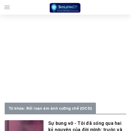
menu
Từ khóa: Rối loạn ám ảnh cưỡng chế (OCD)
Sự bung vỡ - Tôi đã sống qua hai
kỷ nguyên của đời mình: trước và