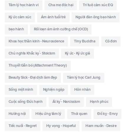
Tâm lý học hành vi
Cha mẹ độc hại
Trí tuệ cảm xúc EQ
Ký ức cảm xúc
Ám ảnh tuổi trẻ
Người đàn ông bạo hành
bạo hành
Rối loạn ám ảnh cưỡng chế (OCD)
Khoa học thần kinh - Neuroscience
Tiny Buddha
Cô đơn
Chủ nghĩa Khắc kỷ - Stoicism
Ký ức - Ký ức giả
Thuyết Gắn bó (Attachment Theory)
Beauty Sick - Đại dịch làm đẹp
Tâm lý học Carl Jung
Sống một mình
Nghiện ngập
Hôn nhân
Cuộc sống Đức hạnh
Ái kỷ - Narcissism
Hạnh phúc
Hướng nội
Hiệu ứng tâm lý
Thói quen
Đố kỵ - Envy
Tiếc nuối - Regret
Hy vọng - Hopeful
Ham muốn - Desire