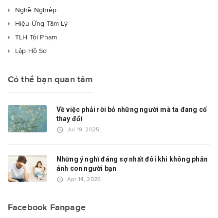
Nghề Nghiệp
Hiệu Ứng Tâm Lý
TLH Tội Phạm
Lập Hồ Sơ
Có thể bạn quan tâm
Về việc phải rời bỏ những người mà ta đang cố
thay đổi
access_time
Jul 19, 2025
Những ý nghĩ đáng sợ nhất đôi khi không phản
ánh con người bạn
access_time
Apr 14, 2026
Facebook Fanpage