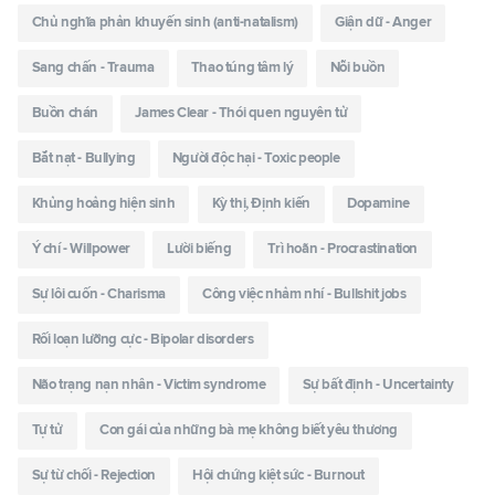
Chủ nghĩa phản khuyến sinh (anti-natalism)
Giận dữ - Anger
Sang chấn - Trauma
Thao túng tâm lý
Nỗi buồn
Buồn chán
James Clear - Thói quen nguyên tử
Bắt nạt - Bullying
Người độc hại - Toxic people
Khủng hoảng hiện sinh
Kỳ thị, Định kiến
Dopamine
Ý chí - Willpower
Lười biếng
Trì hoãn - Procrastination
Sự lôi cuốn - Charisma
Công việc nhảm nhí - Bullshit jobs
Rối loạn lưỡng cực - Bipolar disorders
Não trạng nạn nhân - Victim syndrome
Sự bất định - Uncertainty
Tự tử
Con gái của những bà mẹ không biết yêu thương
Sự từ chối - Rejection
Hội chứng kiệt sức - Burnout