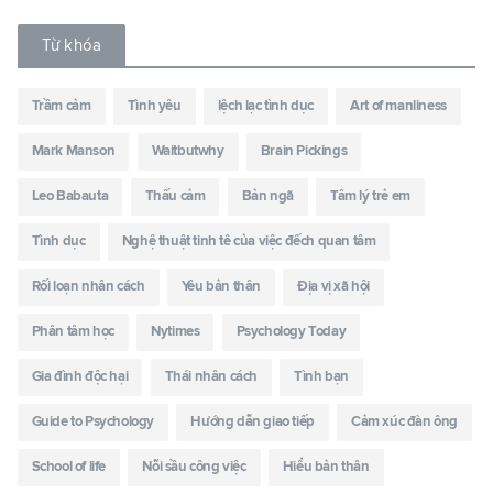
Từ khóa
Trầm cảm
Tình yêu
lệch lạc tình dục
Art of manliness
Mark Manson
Waitbutwhy
Brain Pickings
Leo Babauta
Thấu cảm
Bản ngã
Tâm lý trẻ em
Tình dục
Nghệ thuật tinh tê của việc đếch quan tâm
Rối loạn nhân cách
Yêu bản thân
Địa vị xã hội
Phân tâm học
Nytimes
Psychology Today
Gia đình độc hại
Thái nhân cách
Tình bạn
Guide to Psychology
Hướng dẫn giao tiếp
Cảm xúc đàn ông
School of life
Nỗi sầu công việc
Hiểu bản thân