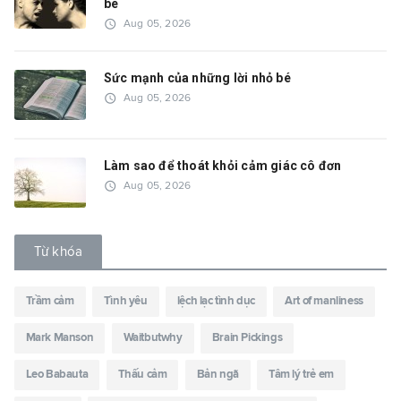
bè
access_time
Aug 05, 2026
Sức mạnh của những lời nhỏ bé
access_time
Aug 05, 2026
Làm sao để thoát khỏi cảm giác cô đơn
access_time
Aug 05, 2026
Từ khóa
Trầm cảm
Tình yêu
lệch lạc tình dục
Art of manliness
Mark Manson
Waitbutwhy
Brain Pickings
Leo Babauta
Thấu cảm
Bản ngã
Tâm lý trẻ em