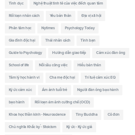
Tình dục
Nghệ thuật tinh tê của việc đếch quan tâm
Rối loạn nhân cách
Yêu bản thân
Địa vị xã hội
Phân tâm học
Nytimes
Psychology Today
Gia đình độc hại
Thái nhân cách
Tình bạn
Guide to Psychology
Hướng dẫn giao tiếp
Cảm xúc đàn ông
School of life
Nỗi sầu công việc
Hiểu bản thân
Tâm lý học hành vi
Cha mẹ độc hại
Trí tuệ cảm xúc EQ
Ký ức cảm xúc
Ám ảnh tuổi trẻ
Người đàn ông bạo hành
bạo hành
Rối loạn ám ảnh cưỡng chế (OCD)
Khoa học thần kinh - Neuroscience
Tiny Buddha
Cô đơn
Chủ nghĩa Khắc kỷ - Stoicism
Ký ức - Ký ức giả