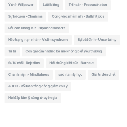
Ý chí - Willpower
Lười biếng
Trì hoãn - Procrastination
Sự lôi cuốn - Charisma
Công việc nhảm nhí - Bullshit jobs
Rối loạn lưỡng cực - Bipolar disorders
Não trạng nạn nhân - Victim syndrome
Sự bất định - Uncertainty
Tự tử
Con gái của những bà mẹ không biết yêu thương
Sự từ chối - Rejection
Hội chứng kiệt sức - Burnout
Chánh niệm - Mindfulness
sách tâm lý học
Giải trí đến chết
ADHD - Rối loạn tăng động giảm chú ý
Hỏi đáp tâm lý cùng chuyên gia