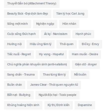
Thuyết Gắn bó (Attachment Theory)
Beauty Sick - Đại dịch làm đẹp
Tâm lý học Carl Jung
Sống một mình
Nghiện ngập
Hôn nhân
Cuộc sống Đức hạnh
Ái kỷ - Narcissism
Hạnh phúc
Hướng nội
Hiệu ứng tâm lý
Thói quen
Đố kỵ - Envy
Tiếc nuối - Regret
Hy vọng - Hopeful
Ham muốn - Desire
Chủ nghĩa phản khuyến sinh (anti-natalism)
Giận dữ - Anger
Sang chấn - Trauma
Thao túng tâm lý
Nỗi buồn
Buồn chán
James Clear - Thói quen nguyên tử
Bắt nạt - Bullying
Người độc hại - Toxic people
Khủng hoảng hiện sinh
Kỳ thị, Định kiến
Dopamine