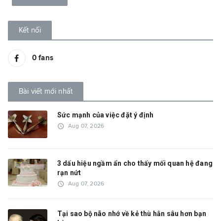
Kết nối
0
fans
Bài viết mới nhất
Sức mạnh của việc đặt ý định
access_time
Aug 07, 2026
3 dấu hiệu ngầm ẩn cho thấy mối quan hệ đang
rạn nứt
access_time
Aug 07, 2026
Tại sao bộ não nhớ về kẻ thù hằn sâu hơn bạn