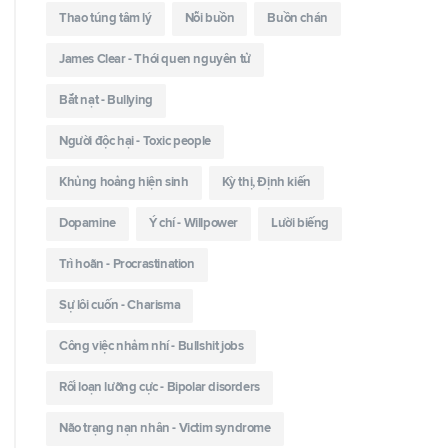
Thao túng tâm lý
Nỗi buồn
Buồn chán
James Clear - Thói quen nguyên tử
Bắt nạt - Bullying
Người độc hại - Toxic people
Khủng hoảng hiện sinh
Kỳ thị, Định kiến
Dopamine
Ý chí - Willpower
Lười biếng
Trì hoãn - Procrastination
Sự lôi cuốn - Charisma
Công việc nhảm nhí - Bullshit jobs
Rối loạn lưỡng cực - Bipolar disorders
Não trạng nạn nhân - Victim syndrome