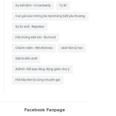
Sự bất định - Uncertainty
Tự tử
Con gái của những bà mẹ không biết yêu thương
Sự từ chối - Rejection
Hội chứng kiệt sức - Burnout
Chánh niệm - Mindfulness
sách tâm lý học
Giải trí đến chết
ADHD - Rối loạn tăng động giảm chú ý
Hỏi đáp tâm lý cùng chuyên gia
Facebook Fanpage