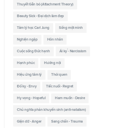
Thuyết Gắn bó (Attachment Theory)
Beauty Sick - Đại dịch làm đẹp
Tâm lý học Carl Jung
Sống một mình
Nghiện ngập
Hôn nhân
Cuộc sống Đức hạnh
Ái kỷ - Narcissism
Hạnh phúc
Hướng nội
Hiệu ứng tâm lý
Thói quen
Đố kỵ - Envy
Tiếc nuối - Regret
Hy vọng - Hopeful
Ham muốn - Desire
Chủ nghĩa phản khuyến sinh (anti-natalism)
Giận dữ - Anger
Sang chấn - Trauma