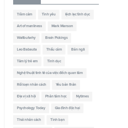
Trầm cảm
Tình yêu
lệch lạc tình dục
Art of manliness
Mark Manson
Waitbutwhy
Brain Pickings
Leo Babauta
Thấu cảm
Bản ngã
Tâm lý trẻ em
Tình dục
Nghệ thuật tinh tê của việc đếch quan tâm
Rối loạn nhân cách
Yêu bản thân
Địa vị xã hội
Phân tâm học
Nytimes
Psychology Today
Gia đình độc hại
Thái nhân cách
Tình bạn