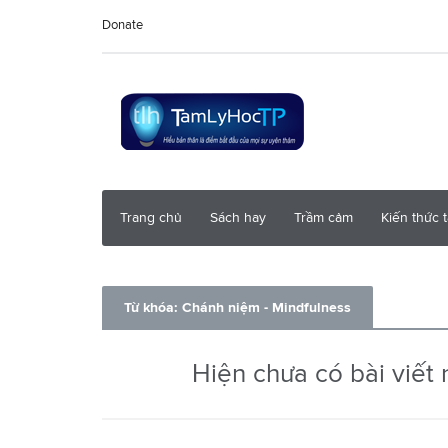
Donate
Trang chủ
Sách hay
Trầm cảm
Kiến thức 
Từ khóa: Chánh niệm - Mindfulness
Hiện chưa có bài viết 