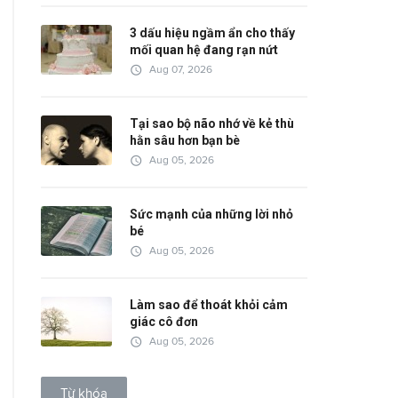
3 dấu hiệu ngầm ẩn cho thấy
mối quan hệ đang rạn nứt
access_time
Aug 07, 2026
Tại sao bộ não nhớ về kẻ thù
hằn sâu hơn bạn bè
access_time
Aug 05, 2026
Sức mạnh của những lời nhỏ
bé
access_time
Aug 05, 2026
Làm sao để thoát khỏi cảm
giác cô đơn
access_time
Aug 05, 2026
Từ khóa