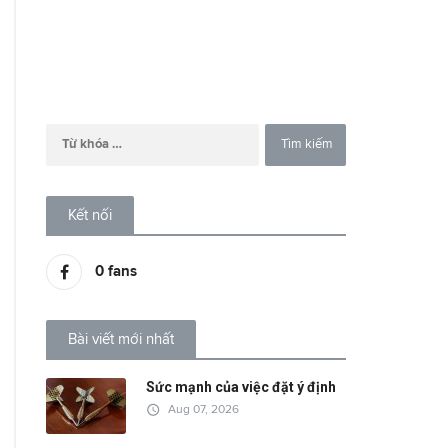
Kết nối
0
fans
Bài viết mới nhất
Sức mạnh của việc đặt ý định
access_time
Aug 07, 2026