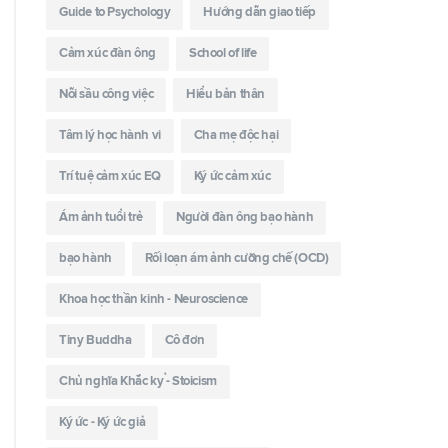
Guide to Psychology
Hướng dẫn giao tiếp
Cảm xúc đàn ông
School of life
Nỗi sầu công việc
Hiểu bản thân
Tâm lý học hành vi
Cha mẹ độc hại
Trí tuệ cảm xúc EQ
Ký ức cảm xúc
Ám ảnh tuổi trẻ
Người đàn ông bạo hành
bạo hành
Rối loạn ám ảnh cưỡng chế (OCD)
Khoa học thần kinh - Neuroscience
Tiny Buddha
Cô đơn
Chủ nghĩa Khắc kỷ - Stoicism
Ký ức - Ký ức giả