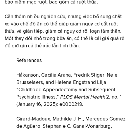
bào niêm mạc ruột, bao gồm cả ruột thừa.
Cần thêm nhiều nghiên cứu, nhưng việc bổ sung chất
xơ vào chế độ ăn có thể giúp giảm nguy cơ cắt ruột
thừa, và gián tiếp, giảm cả nguy cơ rối loạn tâm thần.
Một thay đổi nhỏ trong bữa ăn, có thể là cái giá quá rẻ
để giữ gìn cả thể xác lẫn tinh thần.
References
Håkanson, Cecilia Arana, Fredrik Stiger, Nele
Brusselaers, and Helene Engstrand Lilja.
“Childhood Appendectomy and Subsequent
Psychiatric Illness.”
PLOS Mental Health
2, no. 1
(January 16, 2025): e0000219.
Girard-Madoux, Mathilde J. H., Mercedes Gomez
de Agüero, Stephanie C. Ganal-Vonarburg,