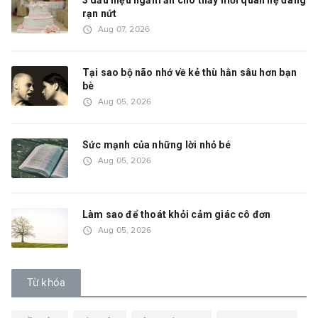
3 dấu hiệu ngầm ẩn cho thấy mối quan hệ đang
rạn nứt
access_time
Aug 07, 2026
Tại sao bộ não nhớ về kẻ thù hằn sâu hơn bạn
bè
access_time
Aug 05, 2026
Sức mạnh của những lời nhỏ bé
access_time
Aug 05, 2026
Làm sao để thoát khỏi cảm giác cô đơn
access_time
Aug 05, 2026
Từ khóa