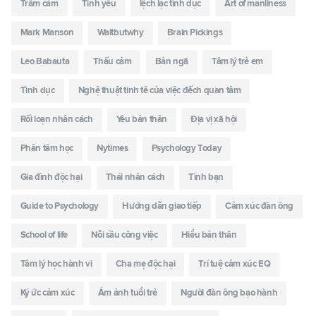
Trầm cảm
Tình yêu
lệch lạc tình dục
Art of manliness
Mark Manson
Waitbutwhy
Brain Pickings
Leo Babauta
Thấu cảm
Bản ngã
Tâm lý trẻ em
Tình dục
Nghệ thuật tinh tê của việc đếch quan tâm
Rối loạn nhân cách
Yêu bản thân
Địa vị xã hội
Phân tâm học
Nytimes
Psychology Today
Gia đình độc hại
Thái nhân cách
Tình bạn
Guide to Psychology
Hướng dẫn giao tiếp
Cảm xúc đàn ông
School of life
Nỗi sầu công việc
Hiểu bản thân
Tâm lý học hành vi
Cha mẹ độc hại
Trí tuệ cảm xúc EQ
Ký ức cảm xúc
Ám ảnh tuổi trẻ
Người đàn ông bạo hành