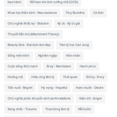
bạo hành
Rối loạn ám ảnh cưỡng chế (OCD)
Khoa học thần kinh - Neuroscience
Tiny Buddha
Cô đơn
Chủ nghĩa Khắc kỷ - Stoicism
Ký ức - Ký ức giả
Thuyết Gắn bó (Attachment Theory)
Beauty Sick - Đại dịch làm đẹp
Tâm lý học Carl Jung
Sống một mình
Nghiện ngập
Hôn nhân
Cuộc sống Đức hạnh
Ái kỷ - Narcissism
Hạnh phúc
Hướng nội
Hiệu ứng tâm lý
Thói quen
Đố kỵ - Envy
Tiếc nuối - Regret
Hy vọng - Hopeful
Ham muốn - Desire
Chủ nghĩa phản khuyến sinh (anti-natalism)
Giận dữ - Anger
Sang chấn - Trauma
Thao túng tâm lý
Nỗi buồn