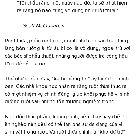
“Tôi chắc rằng một ngày nào đó, ta sẽ phát hiện
ra rằng bộ não cũng vô dụng như ruột thừa.”
—
Scott McClanahan
Ruột thừa, phần ruột nhỏ, mảnh như con sâu treo lủng
lẳng bên ruột già, từ lâu bị coi là vô dụng, ngoại trừ với
các bác sĩ phẫu thuật, những người được trả công hậu
hĩnh để cắt bỏ nó.
Thế nhưng gần đây, “kẻ bị ruồng bỏ” ấy lại được minh
oan. Các nhà khoa học nhận ra rằng ruột thừa thực ra
có một nhiệm vụ chính đáng: giúp khôi phục hệ vi sinh
đường ruột sau những tổn thương nghiêm trọng.
Ngộ độc thực phẩm, kháng sinh, tiêu chảy hay chế độ
ăn nghèo nàn đều có thể tàn phá sự đa dạng của vi
sinh vật trong ruột. Và ruột thừa chính là “kho dự trữ”