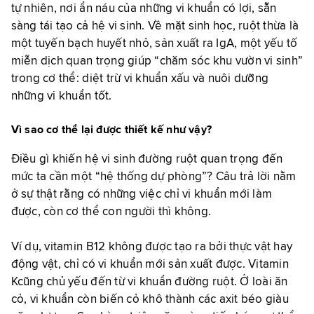
tự nhiên, nơi ẩn náu của những vi khuẩn có lợi, sẵn
sàng tái tạo cả hệ vi sinh. Về mặt sinh học, ruột thừa là
một tuyến bạch huyết nhỏ, sản xuất ra IgA, một yếu tố
miễn dịch quan trọng giúp “chăm sóc khu vườn vi sinh”
trong cơ thể: diệt trừ vi khuẩn xấu và nuôi dưỡng
những vi khuẩn tốt.
Vì sao cơ thể lại được thiết kế như vậy?
Điều gì khiến hệ vi sinh đường ruột quan trọng đến
mức ta cần một “hệ thống dự phòng”? Câu trả lời nằm
ở sự thật rằng có những việc chỉ vi khuẩn mới làm
được, còn cơ thể con người thì không.
Ví dụ, vitamin B12 không được tạo ra bởi thực vật hay
động vật, chỉ có vi khuẩn mới sản xuất được. Vitamin
Kcũng chủ yếu đến từ vi khuẩn đường ruột. Ở loài ăn
cỏ, vi khuẩn còn biến cỏ khô thành các axit béo giàu