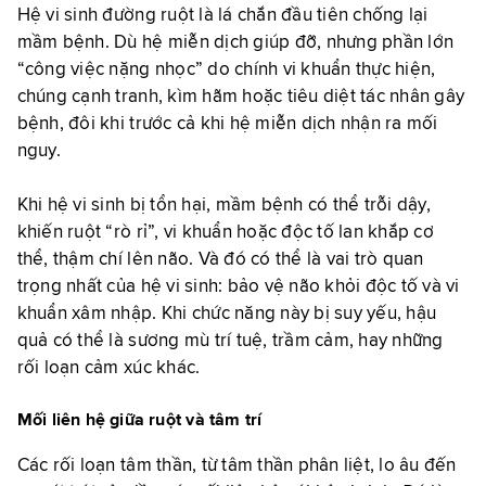
Hệ vi sinh đường ruột là lá chắn đầu tiên chống lại
mầm bệnh. Dù hệ miễn dịch giúp đỡ, nhưng phần lớn
“công việc nặng nhọc” do chính vi khuẩn thực hiện,
chúng cạnh tranh, kìm hãm hoặc tiêu diệt tác nhân gây
bệnh, đôi khi trước cả khi hệ miễn dịch nhận ra mối
nguy.
Khi hệ vi sinh bị tổn hại, mầm bệnh có thể trỗi dậy,
khiến ruột “rò rỉ”, vi khuẩn hoặc độc tố lan khắp cơ
thể, thậm chí lên não. Và đó có thể là vai trò quan
trọng nhất của hệ vi sinh: bảo vệ não khỏi độc tố và vi
khuẩn xâm nhập. Khi chức năng này bị suy yếu, hậu
quả có thể là sương mù trí tuệ, trầm cảm, hay những
rối loạn cảm xúc khác.
Mối liên hệ giữa ruột và tâm trí
Các rối loạn tâm thần, từ tâm thần phân liệt, lo âu đến