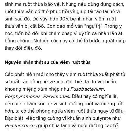
sinh mà ruột thừa bảo vệ. Nhưng nếu dùng đúng cách,
ruột thừa vẫn có thể phục hồi và giúp tái tạo lại hệ vi
sinh sau đó.
Dù vậy, hơn 90% bệnh nhân viêm ruột
thừa vẫn bị cắt bỏ. Con dao mổ vẫn “ngự trị”. Trong y
học, tiến bộ đôi khi chậm chạp vì uy tín cá nhân lấn át
bằng chứng. Nghiên cứu này có thể là bước ngoặt giúp
thay đổi điều đó.
Nguyên nhân thật sự của viêm ruột thừa
Các phát hiện mới cho thấy viêm ruột thừa xuất phát từ
sự mất cân bằng hệ vi sinh, đặc biệt là do vi khuẩn
khoang miệng xâm nhập như
Fusobacterium
,
Porphyromonas
,
Parvimonas
. Điều này có nghĩa là,
nếu biết chăm sóc hệ vi sinh đường ruột và miệng tốt
hơn, ta có thể phòng ngừa viêm ruột thừa ngay từ đầu.
Đặc biệt, việc tăng cường vi khuẩn sinh butyrate như
Ruminococcus
giúp chữa lành và nuôi dưỡng các tế