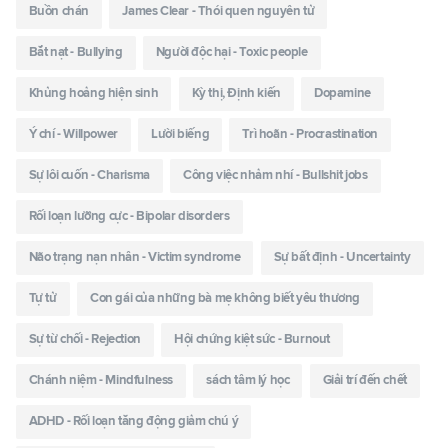
Buồn chán
James Clear - Thói quen nguyên tử
Bắt nạt - Bullying
Người độc hại - Toxic people
Khủng hoảng hiện sinh
Kỳ thị, Định kiến
Dopamine
Ý chí - Willpower
Lười biếng
Trì hoãn - Procrastination
Sự lôi cuốn - Charisma
Công việc nhảm nhí - Bullshit jobs
Rối loạn lưỡng cực - Bipolar disorders
Não trạng nạn nhân - Victim syndrome
Sự bất định - Uncertainty
Tự tử
Con gái của những bà mẹ không biết yêu thương
Sự từ chối - Rejection
Hội chứng kiệt sức - Burnout
Chánh niệm - Mindfulness
sách tâm lý học
Giải trí đến chết
ADHD - Rối loạn tăng động giảm chú ý