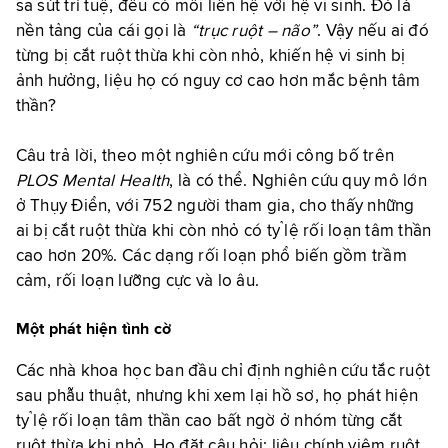
sa sút trí tuệ, đều có mối liên hệ với hệ vi sinh. Đó là
nền tảng của cái gọi là
“trục ruột – não”
. Vậy nếu ai đó
từng bị cắt ruột thừa khi còn nhỏ, khiến hệ vi sinh bị
ảnh hưởng, liệu họ có nguy cơ cao hơn mắc bệnh tâm
thần?
Câu trả lời, theo một nghiên cứu mới công bố trên
PLOS Mental Health
, là có thể.
Nghiên cứu quy mô lớn
ở Thụy Điển, với 752 người tham gia, cho thấy những
ai bị cắt ruột thừa khi còn nhỏ có tỷ lệ rối loạn tâm thần
cao hơn 20%. Các dạng rối loạn phổ biến gồm trầm
cảm, rối loạn lưỡng cực và lo âu.
Một phát hiện tình cờ
Các nhà khoa học ban đầu chỉ định nghiên cứu tắc ruột
sau phẫu thuật, nhưng khi xem lại hồ sơ, họ phát hiện
tỷ lệ rối loạn tâm thần cao bất ngờ ở nhóm từng cắt
ruột thừa khi nhỏ.
Họ đặt câu hỏi: liệu chính viêm ruột