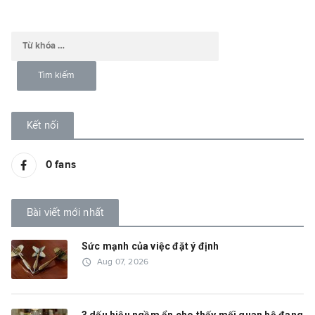
Kết nối
0
fans
Bài viết mới nhất
Sức mạnh của việc đặt ý định
access_time
Aug 07, 2026