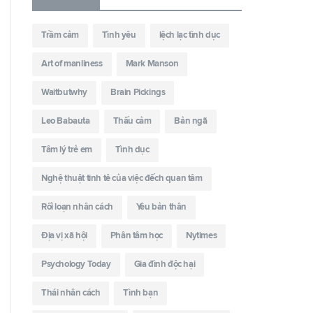
Trầm cảm
Tình yêu
lệch lạc tình dục
Art of manliness
Mark Manson
Waitbutwhy
Brain Pickings
Leo Babauta
Thấu cảm
Bản ngã
Tâm lý trẻ em
Tình dục
Nghệ thuật tinh tê của việc đếch quan tâm
Rối loạn nhân cách
Yêu bản thân
Địa vị xã hội
Phân tâm học
Nytimes
Psychology Today
Gia đình độc hại
Thái nhân cách
Tình bạn