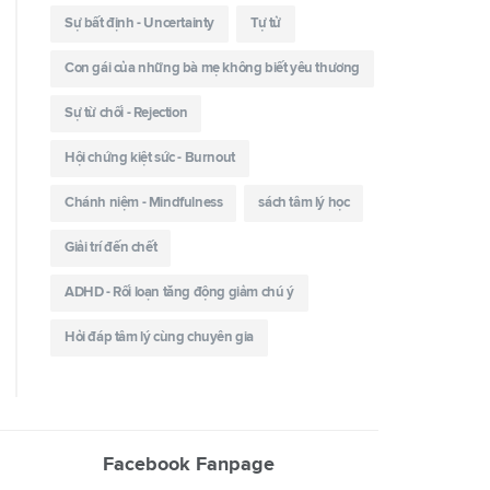
Sự bất định - Uncertainty
Tự tử
Con gái của những bà mẹ không biết yêu thương
Sự từ chối - Rejection
Hội chứng kiệt sức - Burnout
Chánh niệm - Mindfulness
sách tâm lý học
Giải trí đến chết
ADHD - Rối loạn tăng động giảm chú ý
Hỏi đáp tâm lý cùng chuyên gia
Facebook Fanpage