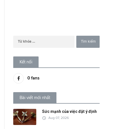
Kết nối
0
fans
Bài viết mới nhất
Sức mạnh của việc đặt ý định
access_time
Aug 07, 2026