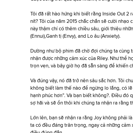
Tôi đã rất hào hứng khi biết rằng Inside Out 2
nít? Tôi của năm 2015 chắc chắn sẽ cười nhạo 
này thậm chí có thêm chiều sâu, giới thiệu nh
(Ennui),Ganh tị (Envy), and Lo âu (Anxiety).
Dường như bộ phim đã chờ đợi chúng ta cùng t
nhận được những cảm xúc của Riley. Như thể họ
trọn vẹn, và bây giờ họ đã sẵn sàng để khiến ch
Và đúng vậy, nó đã trở nên sâu sắc hơn. Tôi chư
không biết làm thế nào để ngừng lo lắng, có lẽ 
hạnh phúc hơn”. Và bạn biết không?. Điều đó q
sợ hãi và sẽ ổn thôi khi chúng ta nhận ra rằng 
Lớn lên, bạn sẽ nhận ra rằng Joy không phải l
ta có đều đáng trân trọng, ngay cả những cảm x
điều đúng đắn.