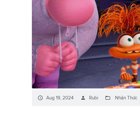
access_time
person
folder_open
Aug 19, 2024
Rubi
Nhận Thức