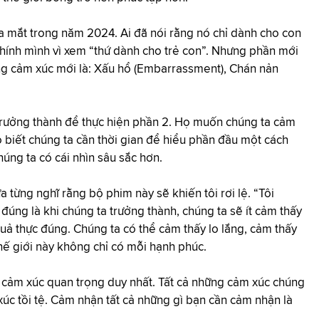
 ra mắt trong năm 2024. Ai đã nói rằng nó chỉ dành cho con
chính mình vì xem “thứ dành cho trẻ con”. Nhưng phần mới
ững cảm xúc mới là: Xấu hổ (Embarrassment), Chán nản
rưởng thành để thực hiện phần 2. Họ muốn chúng ta cảm
 biết chúng ta cần thời gian để hiểu phần đầu một cách
úng ta có cái nhìn sâu sắc hơn.
a từng nghĩ rằng bộ phim này sẽ khiến tôi rơi lệ. “Tôi
đúng là khi chúng ta trưởng thành, chúng ta sẽ ít cảm thấy
uả thực đúng. Chúng ta có thể cảm thấy lo lắng, cảm thấy
thế giới này không chỉ có mỗi hạnh phúc.
à cảm xúc quan trọng duy nhất. Tất cả những cảm xúc chúng
úc tồi tệ. Cảm nhận tất cả những gì bạn cần cảm nhận là