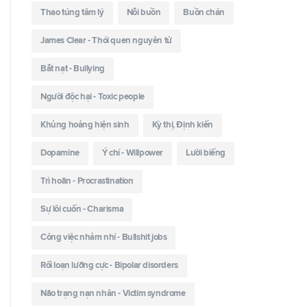
Thao túng tâm lý
Nỗi buồn
Buồn chán
James Clear - Thói quen nguyên tử
Bắt nạt - Bullying
Người độc hại - Toxic people
Khủng hoảng hiện sinh
Kỳ thị, Định kiến
Dopamine
Ý chí - Willpower
Lười biếng
Trì hoãn - Procrastination
Sự lôi cuốn - Charisma
Công việc nhảm nhí - Bullshit jobs
Rối loạn lưỡng cực - Bipolar disorders
Não trạng nạn nhân - Victim syndrome