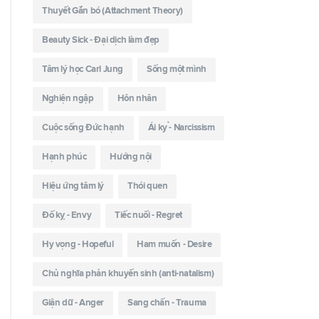
Thuyết Gắn bó (Attachment Theory)
Beauty Sick - Đại dịch làm đẹp
Tâm lý học Carl Jung
Sống một mình
Nghiện ngập
Hôn nhân
Cuộc sống Đức hạnh
Ái kỷ - Narcissism
Hạnh phúc
Hướng nội
Hiệu ứng tâm lý
Thói quen
Đố kỵ - Envy
Tiếc nuối - Regret
Hy vọng - Hopeful
Ham muốn - Desire
Chủ nghĩa phản khuyến sinh (anti-natalism)
Giận dữ - Anger
Sang chấn - Trauma