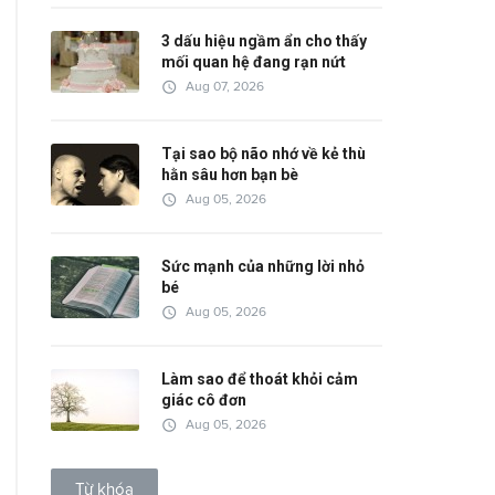
3 dấu hiệu ngầm ẩn cho thấy
mối quan hệ đang rạn nứt
access_time
Aug 07, 2026
Tại sao bộ não nhớ về kẻ thù
hằn sâu hơn bạn bè
access_time
Aug 05, 2026
Sức mạnh của những lời nhỏ
bé
access_time
Aug 05, 2026
Làm sao để thoát khỏi cảm
giác cô đơn
access_time
Aug 05, 2026
Từ khóa