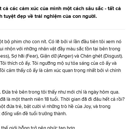
 cả các cảm xúc của mình một cách sâu sắc - tất cả
 tuyệt đẹp về trải nghiệm của con người.
 bộ phim cho con nít. Có lẽ bởi vì lần đầu tiên tôi xem nó
 vui nhộn với những nhân vật đầy màu sắc tồn tại bên trong
ess), Sợ hãi (Fear), Giận dữ (Anger) và Chán ghét (Disgust).
 Tôi thích cô ấy. Tôi ngưỡng mộ sự tỏa sáng của cô ấy và
Tôi cảm thấy cô ấy là cảm xúc quan trọng nhất bởi vì chính
. Đứa trẻ bên trong tôi thấy như mới chỉ là ngày hôm qua.
 đã là một thanh niên 18 tuổi. Thời gian đã đi đâu hết cả rồi?
ột đứa trẻ, bật cười vì những trò hề của Joy, và trong
t đống vấn đề tuổi trưởng thành.
 thế giới bỗng trở nên phức tạp hơn.