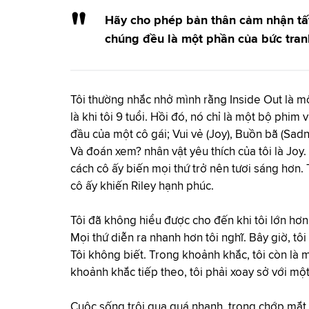
Hãy cho phép bản thân cảm nhận tất
chúng đều là một phần của bức tranh
Tôi thường nhắc nhở mình rằng Inside Out là một
là khi tôi 9 tuổi. Hồi đó, nó chỉ là một bộ phim
đầu của một cô gái; Vui vẻ (Joy), Buồn bã (Sadn
Và đoán xem? nhân vật yêu thích của tôi là Joy.
cách cô ấy biến mọi thứ trở nên tươi sáng hơn. 
cô ấy khiến Riley hạnh phúc.
Tôi đã không hiểu được cho đến khi tôi lớn hơn
Mọi thứ diễn ra nhanh hơn tôi nghĩ. Bây giờ, tôi
Tôi không biết. Trong khoảnh khắc, tôi còn là m
khoảnh khắc tiếp theo, tôi phải xoay sở với mộ
Cuộc sống trôi qua quá nhanh, trong chớp mắt,