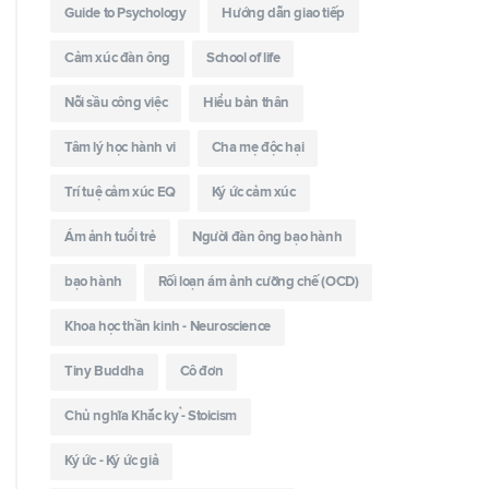
Guide to Psychology
Hướng dẫn giao tiếp
Cảm xúc đàn ông
School of life
Nỗi sầu công việc
Hiểu bản thân
Tâm lý học hành vi
Cha mẹ độc hại
Trí tuệ cảm xúc EQ
Ký ức cảm xúc
Ám ảnh tuổi trẻ
Người đàn ông bạo hành
bạo hành
Rối loạn ám ảnh cưỡng chế (OCD)
Khoa học thần kinh - Neuroscience
Tiny Buddha
Cô đơn
Chủ nghĩa Khắc kỷ - Stoicism
Ký ức - Ký ức giả