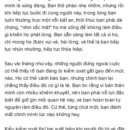
mình là xứng đáng. Bạn thở phào nhẹ nhõm, nhưng rồi
khi tiếp tục bước đi cùng người này, trong lòng bạn
luôn thường trực một nỗi bất an, thôi thúc bạn phải dè
chừng, "nhìn sắc mặt" họ mà sống để không làm điều
gì khiến họ phật lòng. Bạn sẵn sàng làm tất cả vì họ,
chỉ mong họ được vui vẻ, hài lòng, và thế là bạn tiếp
tục nhún nhường, tiếp tục thỏa hiệp.
Sau vài tháng như vậy, những người đứng ngoài cuộc
có thể thấy rõ bạn đang bị kiểm soát gắt gao đến mức
nào. Họ có thể cảnh báo bạn, nhưng chính bạn lại
chẳng thấy điều đó có gì là tệ. Bạn tin rằng vì bản thân
mình còn nhiều khiếm khuyết, nên bạn phải nỗ lực đặc
biệt để giữ gìn mối quan hệ này, và bạn hoàn toàn tự
nguyện làm điều đó. Cứ thế, từng chút một, bạn đánh
mất chính mình lúc nào không hay.
Kiểu kiểm soát thứ hai xuất hiện khi người đó tỏ vẻ đặc