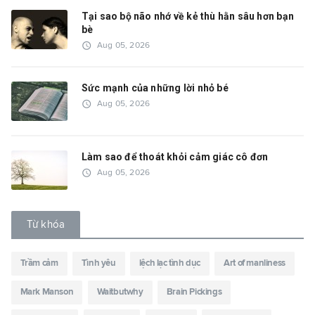
Tại sao bộ não nhớ về kẻ thù hằn sâu hơn bạn
bè
access_time
Aug 05, 2026
Sức mạnh của những lời nhỏ bé
access_time
Aug 05, 2026
Làm sao để thoát khỏi cảm giác cô đơn
access_time
Aug 05, 2026
Từ khóa
Trầm cảm
Tình yêu
lệch lạc tình dục
Art of manliness
Mark Manson
Waitbutwhy
Brain Pickings