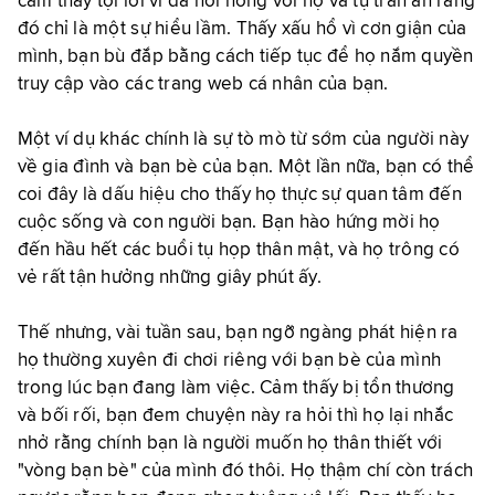
cảm thấy tội lỗi vì đã nổi nóng với họ và tự trấn an rằng
đó chỉ là một sự hiểu lầm. Thấy xấu hổ vì cơn giận của
mình, bạn bù đắp bằng cách tiếp tục để họ nắm quyền
truy cập vào các trang web cá nhân của bạn.
Một ví dụ khác chính là sự tò mò từ sớm của người này
về gia đình và bạn bè của bạn. Một lần nữa, bạn có thể
coi đây là dấu hiệu cho thấy họ thực sự quan tâm đến
cuộc sống và con người bạn. Bạn hào hứng mời họ
đến hầu hết các buổi tụ họp thân mật, và họ trông có
vẻ rất tận hưởng những giây phút ấy.
Thế nhưng, vài tuần sau, bạn ngỡ ngàng phát hiện ra
họ thường xuyên đi chơi riêng với bạn bè của mình
trong lúc bạn đang làm việc. Cảm thấy bị tổn thương
và bối rối, bạn đem chuyện này ra hỏi thì họ lại nhắc
nhở rằng chính bạn là người muốn họ thân thiết với
"vòng bạn bè" của mình đó thôi. Họ thậm chí còn trách