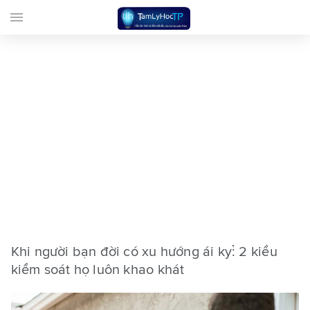
menu
Khi người bạn đời có xu hướng ái kỷ: 2 kiểu
kiểm soát họ luôn khao khát