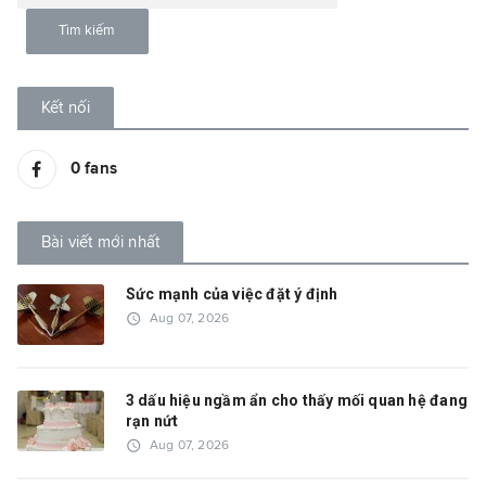
Kết nối
0
fans
Bài viết mới nhất
Sức mạnh của việc đặt ý định
access_time
Aug 07, 2026
3 dấu hiệu ngầm ẩn cho thấy mối quan hệ đang
rạn nứt
access_time
Aug 07, 2026