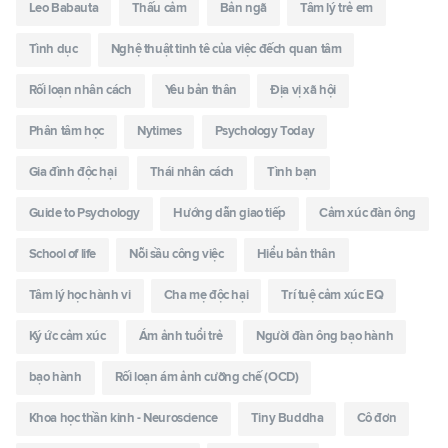
Leo Babauta
Thấu cảm
Bản ngã
Tâm lý trẻ em
Tình dục
Nghệ thuật tinh tê của việc đếch quan tâm
Rối loạn nhân cách
Yêu bản thân
Địa vị xã hội
Phân tâm học
Nytimes
Psychology Today
Gia đình độc hại
Thái nhân cách
Tình bạn
Guide to Psychology
Hướng dẫn giao tiếp
Cảm xúc đàn ông
School of life
Nỗi sầu công việc
Hiểu bản thân
Tâm lý học hành vi
Cha mẹ độc hại
Trí tuệ cảm xúc EQ
Ký ức cảm xúc
Ám ảnh tuổi trẻ
Người đàn ông bạo hành
bạo hành
Rối loạn ám ảnh cưỡng chế (OCD)
Khoa học thần kinh - Neuroscience
Tiny Buddha
Cô đơn