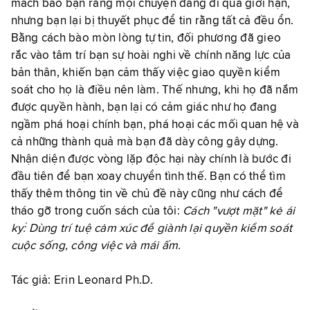
mách bảo bạn rằng mọi chuyện đang đi quá giới hạn,
nhưng bạn lại bị thuyết phục để tin rằng tất cả đều ổn.
Bằng cách bào mòn lòng tự tin, đối phương đã gieo
rắc vào tâm trí bạn sự hoài nghi về chính năng lực của
bản thân, khiến bạn cảm thấy việc giao quyền kiểm
soát cho họ là điều nên làm. Thế nhưng, khi họ đã nắm
được quyền hành, bạn lại có cảm giác như họ đang
ngầm phá hoại chính bạn, phá hoại các mối quan hệ và
cả những thành quả mà bạn đã dày công gây dựng.
Nhận diện được vòng lặp độc hại này chính là bước đi
đầu tiên để bạn xoay chuyển tình thế. Bạn có thể tìm
thấy thêm thông tin về chủ đề này cũng như cách để
tháo gỡ trong cuốn sách của tôi:
Cách "vượt mặt" kẻ ái
kỷ: Dùng trí tuệ cảm xúc để giành lại quyền kiểm soát
cuộc sống, công việc và mái ấm.
Tác giả:
Erin Leonard Ph.D.