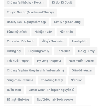
Chủ nghĩa Khắc kỷ - Stoicism
Ký ức - Ký ức giả
Thuyết Gắn bó (Attachment Theory)
Beauty Sick - Đại dịch làm đẹp
Tâm lý học Carl Jung
Sống một mình
Nghiện ngập
Hôn nhân
Cuộc sống Đức hạnh
Ái kỷ - Narcissism
Hạnh phúc
Hướng nội
Hiệu ứng tâm lý
Thói quen
Đố kỵ - Envy
Tiếc nuối - Regret
Hy vọng - Hopeful
Ham muốn - Desire
Chủ nghĩa phản khuyến sinh (anti-natalism)
Giận dữ - Anger
Sang chấn - Trauma
Thao túng tâm lý
Nỗi buồn
Buồn chán
James Clear - Thói quen nguyên tử
Bắt nạt - Bullying
Người độc hại - Toxic people