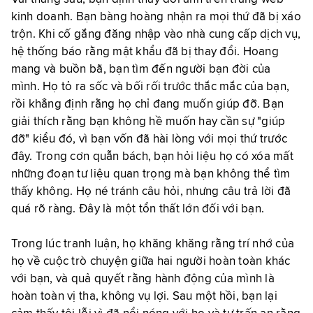
kinh doanh. Bạn bàng hoàng nhận ra mọi thứ đã bị xáo
trộn. Khi cố gắng đăng nhập vào nhà cung cấp dịch vụ,
hệ thống báo rằng mật khẩu đã bị thay đổi. Hoang
mang và buồn bã, bạn tìm đến người bạn đời của
mình. Họ tỏ ra sốc và bối rối trước thắc mắc của bạn,
rồi khẳng định rằng họ chỉ đang muốn giúp đỡ. Bạn
giải thích rằng bạn không hề muốn hay cần sự "giúp
đỡ" kiểu đó, vì bạn vốn đã hài lòng với mọi thứ trước
đây. Trong cơn quẫn bách, bạn hỏi liệu họ có xóa mất
những đoạn tư liệu quan trọng mà bạn không thể tìm
thấy không. Họ né tránh câu hỏi, nhưng câu trả lời đã
quá rõ ràng. Đây là một tổn thất lớn đối với bạn.
Trong lúc tranh luận, họ khăng khăng rằng trí nhớ của
họ về cuộc trò chuyện giữa hai người hoàn toàn khác
với bạn, và quả quyết rằng hành động của mình là
hoàn toàn vị tha, không vụ lợi. Sau một hồi, bạn lại