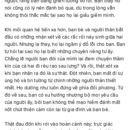
ngược rằng bạn đang ghen tuông vô lối. Bạn thấy họ
nói cũng có lý nên đành bỏ qua, dù trong lòng vẫn
không thôi thắc mắc tại sao họ lại giấu giếm mình.
Khi mối quan hệ tiến xa hơn, bạn bè và người thân bắt
đầu có những nhận xét về các rắc rối nảy sinh giữa hai
người. Nhưng lạ thay, họ lại ngầm ý đổ lỗi cho bạn. Bạn
tự hỏi tại sao họ lại biết những chuyện riêng tư ấy.
Chẳng lẽ người bạn đời của mình lại đem chuyện thầm
kín của cả hai đi rêu rao sau lưng? Và rồi, thật xót xa
khi bạn nhận ra đó là sự thật. Đột nhiên, bạn mất đi sự
ủng hộ và tin tưởng từ chính những người thân thiết
nhất. Họ dường như luôn đứng về phía đối phương. Từ
đó về sau, bạn có xu hướng nhượng bộ mọi yêu cầu
của người ấy, bởi bạn không thể mạo hiểm đánh mất
nốt chút thiện cảm còn lại từ gia đình và bạn bè.
Thật đau đớn khi rơi vào hoàn cảnh này; trực giác