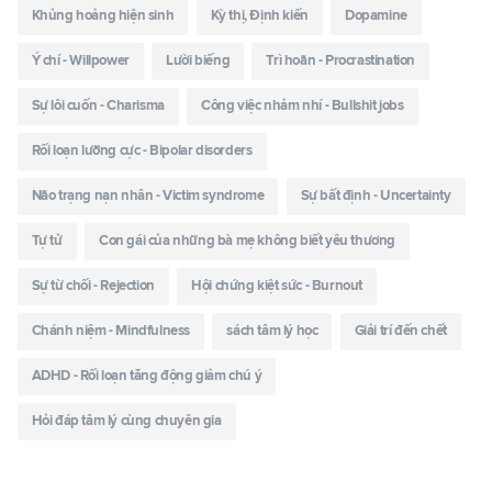
Khủng hoảng hiện sinh
Kỳ thị, Định kiến
Dopamine
Ý chí - Willpower
Lười biếng
Trì hoãn - Procrastination
Sự lôi cuốn - Charisma
Công việc nhảm nhí - Bullshit jobs
Rối loạn lưỡng cực - Bipolar disorders
Não trạng nạn nhân - Victim syndrome
Sự bất định - Uncertainty
Tự tử
Con gái của những bà mẹ không biết yêu thương
Sự từ chối - Rejection
Hội chứng kiệt sức - Burnout
Chánh niệm - Mindfulness
sách tâm lý học
Giải trí đến chết
ADHD - Rối loạn tăng động giảm chú ý
Hỏi đáp tâm lý cùng chuyên gia