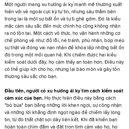
Một người mang xu hướng ái kỷ mạnh mẽ thường xuất
hiện với vẻ ngoài cực kỳ tự tin, nhưng sâu thẳm bên
trong lại là một sự bất ổn và tự ti ghê gớm. Đó là kiểu
mặc cảm sâu sắc đến mức chính họ cũng không nhận
ra nó tồn tại. Một cách vô thức, họ vận hành những cơ
chế phòng vệ như: đổ lỗi, né tránh, phủ nhận, bóp méo
sự thật và đóng vai nạn nhân để khỏa lấp những bất ổn
đó trong một mối quan hệ. Khi chiếm được hai kiểu
kiểm soát dưới đây, họ cảm thấy an toàn hơn. Điều này
có thể giúp ích cho họ, nhưng lại bào mòn và gây tổn
thương sâu sắc cho bạn.
Đầu tiên, người có xu hướng ái kỷ tìm cách kiểm soát
cảm xúc của bạn.
Họ thực hiện điều này bằng cách
"bỏ bùa" bạn bằng những lời khen ngợi, sự công nhận
và những lời khẳng định ngọt ngào để chiếm lấy lòng
tin, từ đó thắt chặt sợi dây liên kết. Khi đã khiến bạn
hoàn toàn chìm đắm và đặt trọn tình cảm vào họ, họ