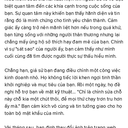
biệt quan tâm đến các khía cạnh trong cuộc sống của
bạn. Sự quan tâm này khiến bạn thấy hãnh diện và tin
rằng đó là minh chứng cho tình yêu chân thành. Cảm
giác ấy càng trở nên mãnh liệt hơn nếu trong quá khứ,
bạn từng sống với những người thân thương nhưng lại
chẳng mấy ủng hộ sở thích hay đam mê của bạn. Chính
vì sự "sát sao" của người ấy, bạn cảm thấy như mình
cuối cùng đã tìm được người thực sự thấu hiểu mình.
Chẳng hạn, giả sử bạn đang điều chỉnh một công việc
kinh doanh nhỏ. Họ không tiếc lời khen ngợi tinh thần
khởi nghiệp và mục tiêu của bạn. Rồi một ngày, họ đề
nghị hỗ trợ bạn về mặt kỹ thuật... "Chỉ là chỉnh sửa chỗ
này chỗ kia một chút thôi, để mọi thứ chạy trơn tru hơn
ấy mà." Bạn cảm kích vô cùng và tin tưởng giao cho họ
toàn bộ mật khẩu của mình.
Vài tháng sau, bạn định thay đổi ảnh trên trang web