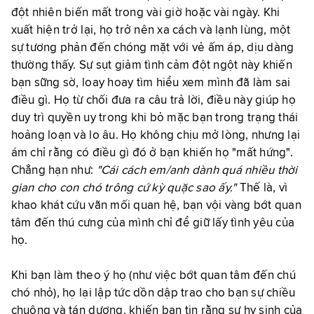
đột nhiên biến mất trong vài giờ hoặc vài ngày. Khi
xuất hiện trở lại, họ trở nên xa cách và lạnh lùng, một
sự tương phản đến chóng mặt với vẻ ấm áp, dịu dàng
thường thấy. Sự sụt giảm tình cảm đột ngột này khiến
bạn sững sờ, loay hoay tìm hiểu xem mình đã làm sai
điều gì. Họ từ chối đưa ra câu trả lời, điều này giúp họ
duy trì quyền uy trong khi bỏ mặc bạn trong trạng thái
hoảng loạn và lo âu. Họ không chịu mở lòng, nhưng lại
ám chỉ rằng có điều gì đó ở bạn khiến họ "mất hứng".
Chẳng hạn như:
"Cái cách em/anh dành quá nhiều thời
gian cho con chó trông cứ kỳ quặc sao ấy."
Thế là, vì
khao khát cứu vãn mối quan hệ, bạn vội vàng bớt quan
tâm đến thú cưng của mình chỉ để giữ lấy tình yêu của
họ.
Khi bạn làm theo ý họ (như việc bớt quan tâm đến chú
chó nhỏ), họ lại lập tức dồn dập trao cho bạn sự chiều
chuộng và tán dương, khiến bạn tin rằng sự hy sinh của