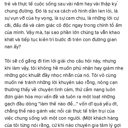
trẻ và thực tế cuộc sống sau vài năm hay vài thập kỷ
chung đường. Đó là sự xa cách vô hình dần len lỏi, là
sự vụn vỡ của hy vọng, là sự cam chịu, là những lời cự
cãi, đấu đá và cảm giác cô độc ngay trong chính tổ ấm
của mình. Vậy mà, tại sao phần lớn chúng ta vẫn khao
khát và tiếp tục kiên trì bước đi trên con đường gian
nan ấy?
Tôi sẽ cố gắng đi tìm lời giải cho câu hỏi này, nhưng
khi làm vậy, tôi không hề muốn phủ nhận hay giảm nhẹ
những góc khuất đầy nhọc nhằn của nó. Tôi vô cùng
muốn né tránh những lời khuyên sáo rỗng, nông cạn
thường thấy về chuyện tình cảm, thứ cẩm nang luôn
đơn giản hóa mọi vấn đề và tuôn ra một loạt những
gạch đầu dòng "làm thế nào để..." vốn dĩ quá yếu ớt,
chẳng thể nào gánh vác nổi cái thực tế trần trụi của
việc chung sống với một con người. (Một khách hàng
của tôi từng nói rằng, cứ khi nào chuyên gia tâm lý gợi