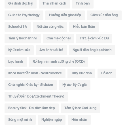
Gia đình độc hại
Thái nhân cách
Tình bạn
Guide to Psychology
Hướng dẫn giao tiếp
Cảm xúc đàn ông
School of life
Nỗi sầu công việc
Hiểu bản thân
Tâm lý học hành vi
Cha mẹ độc hại
Trí tuệ cảm xúc EQ
Ký ức cảm xúc
Ám ảnh tuổi trẻ
Người đàn ông bạo hành
bạo hành
Rối loạn ám ảnh cưỡng chế (OCD)
Khoa học thần kinh - Neuroscience
Tiny Buddha
Cô đơn
Chủ nghĩa Khắc kỷ - Stoicism
Ký ức - Ký ức giả
Thuyết Gắn bó (Attachment Theory)
Beauty Sick - Đại dịch làm đẹp
Tâm lý học Carl Jung
Sống một mình
Nghiện ngập
Hôn nhân