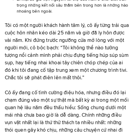
trọng những kết nối sâu thẳm bên trong hơn là những hào
nhoáng bên ngoài.
Tôi có một người khách hành tâm lý, cô ấy từng trải qua
cuộc hôn nhân kéo dài 25 năm và giờ đã ly hôn được
vài năm. Khi đứng trước ngưỡng cửa mở lòng với một
người mới, cô bộc bạch: “Tôi không thể nào tưởng
tượng nổi cảnh mình phải chịu đựng tiếng húp súp sùm
sụp, hay tiếng nhai khoai tây chiên chóp chép của ai
đó khi tôi đang cố tập trung xem một chương trình tivi.
Chắc tôi sẽ phát điên lên mất thôi.”
Cô ấy đang cố tình cường điệu hóa, nhưng điều đó lại
chạm đúng vào một sự thật mà bất kỳ ai trong một mối
quan hệ lâu năm đều thấu hiểu: Sống chung dưới một
mái nhà chưa bao giờ là dễ dàng. Chính những điều
vụn vặt nhất lại là thứ thử thách ta nhiều nhất: những
thói quen gây khó chịu, những câu chuyện cứ nhai đi