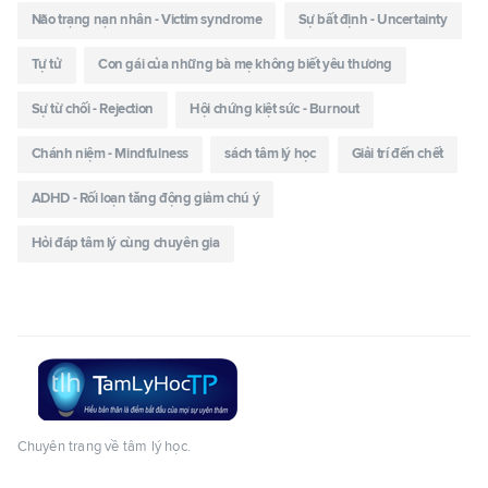
Não trạng nạn nhân - Victim syndrome
Sự bất định - Uncertainty
Tự tử
Con gái của những bà mẹ không biết yêu thương
Sự từ chối - Rejection
Hội chứng kiệt sức - Burnout
Chánh niệm - Mindfulness
sách tâm lý học
Giải trí đến chết
ADHD - Rối loạn tăng động giảm chú ý
Hỏi đáp tâm lý cùng chuyên gia
Chuyên trang về tâm lý học.