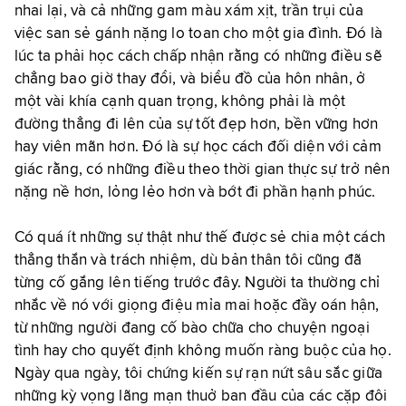
nhai lại, và cả những gam màu xám xịt, trần trụi của
việc san sẻ gánh nặng lo toan cho một gia đình. Đó là
lúc ta phải học cách chấp nhận rằng có những điều sẽ
chẳng bao giờ thay đổi, và biểu đồ của hôn nhân, ở
một vài khía cạnh quan trọng, không phải là một
đường thẳng đi lên của sự tốt đẹp hơn, bền vững hơn
hay viên mãn hơn. Đó là sự học cách đối diện với cảm
giác rằng, có những điều theo thời gian thực sự trở nên
nặng nề hơn, lỏng lẻo hơn và bớt đi phần hạnh phúc.
Có quá ít những sự thật như thế được sẻ chia một cách
thẳng thắn và trách nhiệm, dù bản thân tôi cũng đã
từng cố gắng lên tiếng trước đây. Người ta thường chỉ
nhắc về nó với giọng điệu mỉa mai hoặc đầy oán hận,
từ những người đang cố bào chữa cho chuyện ngoại
tình hay cho quyết định không muốn ràng buộc của họ.
Ngày qua ngày, tôi chứng kiến sự rạn nứt sâu sắc giữa
những kỳ vọng lãng mạn thuở ban đầu của các cặp đôi