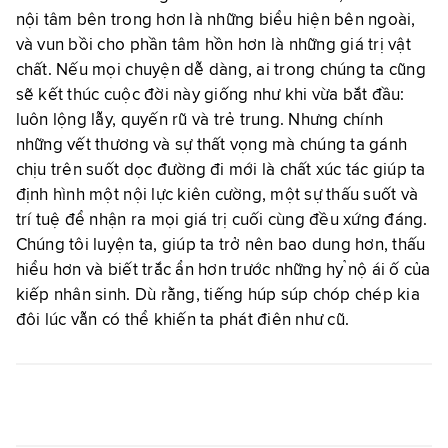
nội tâm bên trong hơn là những biểu hiện bên ngoài,
và vun bồi cho phần tâm hồn hơn là những giá trị vật
chất. Nếu mọi chuyện dễ dàng, ai trong chúng ta cũng
sẽ kết thúc cuộc đời này giống như khi vừa bắt đầu:
luôn lộng lẫy, quyến rũ và trẻ trung. Nhưng chính
những vết thương và sự thất vọng mà chúng ta gánh
chịu trên suốt dọc đường đi mới là chất xúc tác giúp ta
định hình một nội lực kiên cường, một sự thấu suốt và
trí tuệ để nhận ra mọi giá trị cuối cùng đều xứng đáng.
Chúng tôi luyện ta, giúp ta trở nên bao dung hơn, thấu
hiểu hơn và biết trắc ẩn hơn trước những hỷ nộ ái ố của
kiếp nhân sinh. Dù rằng, tiếng húp súp chóp chép kia
đôi lúc vẫn có thể khiến ta phát điên như cũ.