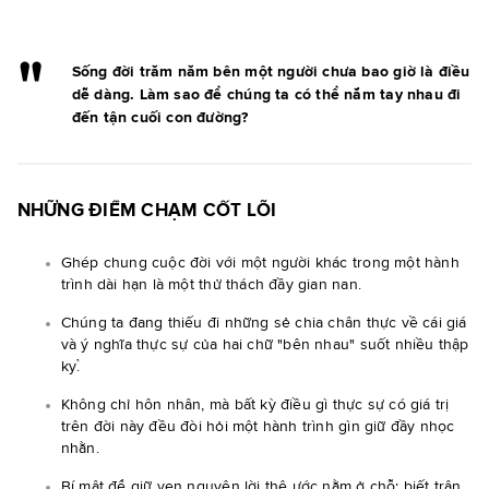
Sống đời trăm năm bên một người chưa bao giờ là điều
dễ dàng. Làm sao để chúng ta có thể nắm tay nhau đi
đến tận cuối con đường?
NHỮNG ĐIỂM CHẠM CỐT LÕI
Ghép chung cuộc đời với một người khác trong một hành
trình dài hạn là một thử thách đầy gian nan.
Chúng ta đang thiếu đi những sẻ chia chân thực về cái giá
và ý nghĩa thực sự của hai chữ "bên nhau" suốt nhiều thập
kỷ.
Không chỉ hôn nhân, mà bất kỳ điều gì thực sự có giá trị
trên đời này đều đòi hỏi một hành trình gìn giữ đầy nhọc
nhằn.
Bí mật để giữ vẹn nguyên lời thệ ước nằm ở chỗ: biết trân