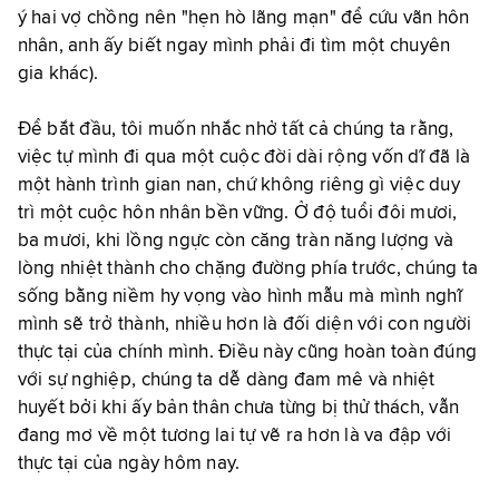
ý hai vợ chồng nên "hẹn hò lãng mạn" để cứu vãn hôn
nhân, anh ấy biết ngay mình phải đi tìm một chuyên
gia khác).
Để bắt đầu, tôi muốn nhắc nhở tất cả chúng ta rằng,
việc tự mình đi qua một cuộc đời dài rộng vốn dĩ đã là
một hành trình gian nan, chứ không riêng gì việc duy
trì một cuộc hôn nhân bền vững. Ở độ tuổi đôi mươi,
ba mươi, khi lồng ngực còn căng tràn năng lượng và
lòng nhiệt thành cho chặng đường phía trước, chúng ta
sống bằng niềm hy vọng vào hình mẫu mà mình nghĩ
mình sẽ trở thành, nhiều hơn là đối diện với con người
thực tại của chính mình. Điều này cũng hoàn toàn đúng
với sự nghiệp, chúng ta dễ dàng đam mê và nhiệt
huyết bởi khi ấy bản thân chưa từng bị thử thách, vẫn
đang mơ về một tương lai tự vẽ ra hơn là va đập với
thực tại của ngày hôm nay.