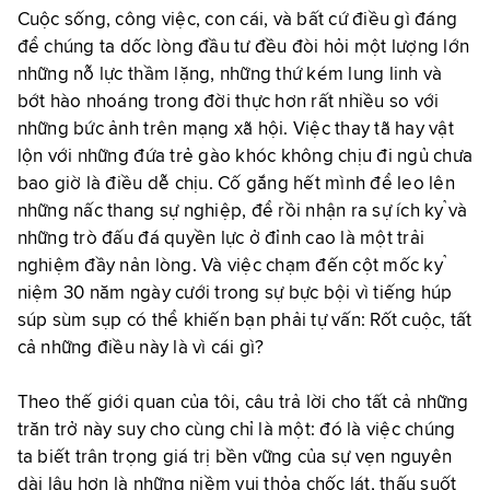
Cuộc sống, công việc, con cái, và bất cứ điều gì đáng
để chúng ta dốc lòng đầu tư đều đòi hỏi một lượng lớn
những nỗ lực thầm lặng, những thứ kém lung linh và
bớt hào nhoáng trong đời thực hơn rất nhiều so với
những bức ảnh trên mạng xã hội. Việc thay tã hay vật
lộn với những đứa trẻ gào khóc không chịu đi ngủ chưa
bao giờ là điều dễ chịu. Cố gắng hết mình để leo lên
những nấc thang sự nghiệp, để rồi nhận ra sự ích kỷ và
những trò đấu đá quyền lực ở đỉnh cao là một trải
nghiệm đầy nản lòng. Và việc chạm đến cột mốc kỷ
niệm 30 năm ngày cưới trong sự bực bội vì tiếng húp
súp sùm sụp có thể khiến bạn phải tự vấn: Rốt cuộc, tất
cả những điều này là vì cái gì?
Theo thế giới quan của tôi, câu trả lời cho tất cả những
trăn trở này suy cho cùng chỉ là một: đó là việc chúng
ta biết trân trọng giá trị bền vững của sự vẹn nguyên
dài lâu hơn là những niềm vui thỏa chốc lát, thấu suốt