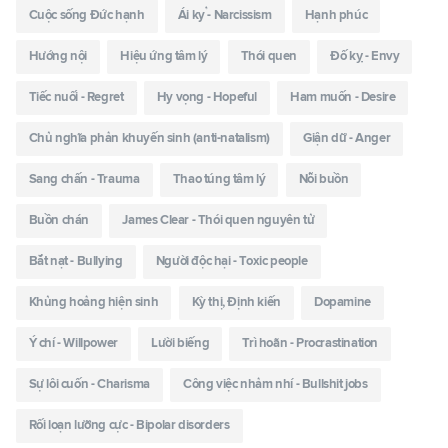
Cuộc sống Đức hạnh
Ái kỷ - Narcissism
Hạnh phúc
Hướng nội
Hiệu ứng tâm lý
Thói quen
Đố kỵ - Envy
Tiếc nuối - Regret
Hy vọng - Hopeful
Ham muốn - Desire
Chủ nghĩa phản khuyến sinh (anti-natalism)
Giận dữ - Anger
Sang chấn - Trauma
Thao túng tâm lý
Nỗi buồn
Buồn chán
James Clear - Thói quen nguyên tử
Bắt nạt - Bullying
Người độc hại - Toxic people
Khủng hoảng hiện sinh
Kỳ thị, Định kiến
Dopamine
Ý chí - Willpower
Lười biếng
Trì hoãn - Procrastination
Sự lôi cuốn - Charisma
Công việc nhảm nhí - Bullshit jobs
Rối loạn lưỡng cực - Bipolar disorders