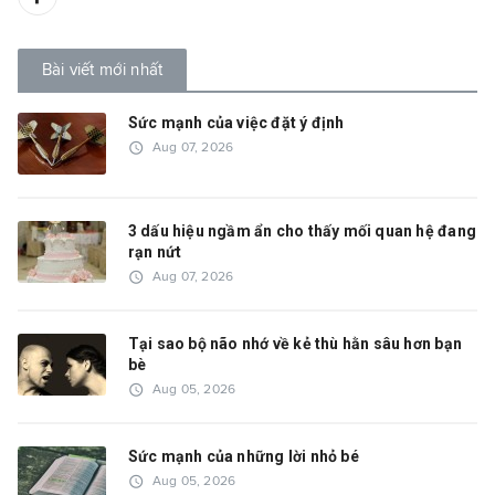
Bài viết mới nhất
Sức mạnh của việc đặt ý định
access_time
Aug 07, 2026
3 dấu hiệu ngầm ẩn cho thấy mối quan hệ đang
rạn nứt
access_time
Aug 07, 2026
Tại sao bộ não nhớ về kẻ thù hằn sâu hơn bạn
bè
access_time
Aug 05, 2026
Sức mạnh của những lời nhỏ bé
access_time
Aug 05, 2026