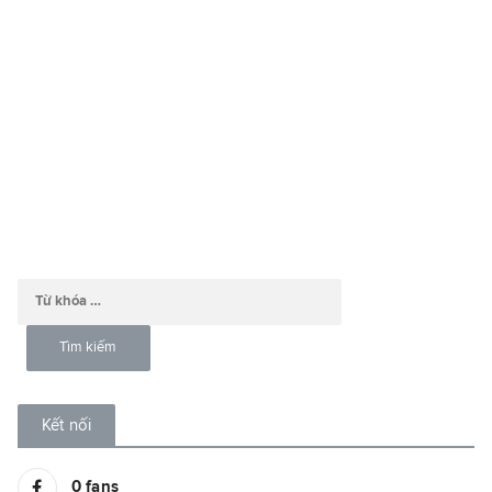
Kết nối
0
fans