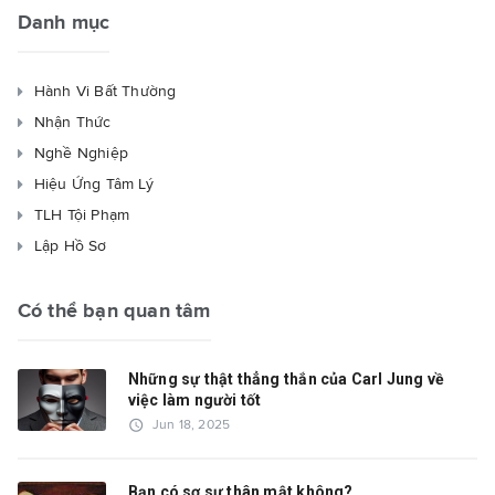
Danh mục
Hành Vi Bất Thường
Nhận Thức
Nghề Nghiệp
Hiệu Ứng Tâm Lý
TLH Tội Phạm
Lập Hồ Sơ
Có thể bạn quan tâm
Những sự thật thẳng thắn của Carl Jung về
việc làm người tốt
access_time
Jun 18, 2025
Bạn có sợ sự thân mật không?