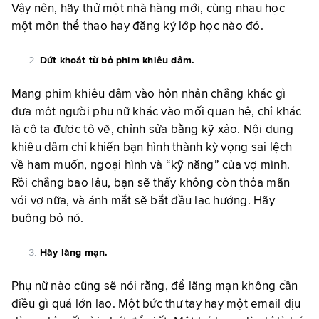
Vậy nên, hãy thử một nhà hàng mới, cùng nhau học
một môn thể thao hay đăng ký lớp học nào đó.
Dứt khoát từ bỏ phim khiêu dâm.
Mang phim khiêu dâm vào hôn nhân chẳng khác gì
đưa một người phụ nữ khác vào mối quan hệ, chỉ khác
là cô ta được tô vẽ, chỉnh sửa bằng kỹ xảo. Nội dung
khiêu dâm chỉ khiến bạn hình thành kỳ vọng sai lệch
về ham muốn, ngoại hình và “kỹ năng” của vợ mình.
Rồi chẳng bao lâu, bạn sẽ thấy không còn thỏa mãn
với vợ nữa, và ánh mắt sẽ bắt đầu lạc hướng. Hãy
buông bỏ nó.
Hãy lãng mạn.
Phụ nữ nào cũng sẽ nói rằng, để lãng mạn không cần
điều gì quá lớn lao. Một bức thư tay hay một email dịu