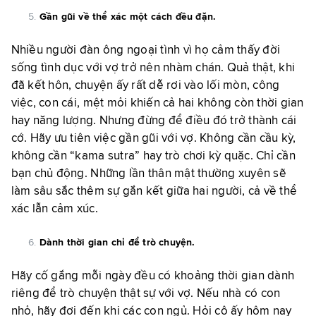
Gần gũi về thể xác một cách đều đặn.
Nhiều người đàn ông ngoại tình vì họ cảm thấy đời
sống tình dục với vợ trở nên nhàm chán. Quả thật, khi
đã kết hôn, chuyện ấy rất dễ rơi vào lối mòn, công
việc, con cái, mệt mỏi khiến cả hai không còn thời gian
hay năng lượng. Nhưng đừng để điều đó trở thành cái
cớ. Hãy ưu tiên việc gần gũi với vợ. Không cần cầu kỳ,
không cần “kama sutra” hay trò chơi kỳ quặc. Chỉ cần
bạn chủ động. Những lần thân mật thường xuyên sẽ
làm sâu sắc thêm sự gắn kết giữa hai người, cả về thể
xác lẫn cảm xúc.
Dành thời gian chỉ để trò chuyện.
Hãy cố gắng mỗi ngày đều có khoảng thời gian dành
riêng để trò chuyện thật sự với vợ. Nếu nhà có con
nhỏ, hãy đợi đến khi các con ngủ. Hỏi cô ấy hôm nay