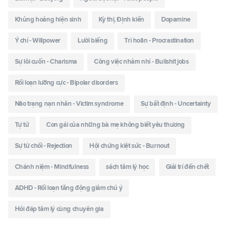
Khủng hoảng hiện sinh
Kỳ thị, Định kiến
Dopamine
Ý chí - Willpower
Lười biếng
Trì hoãn - Procrastination
Sự lôi cuốn - Charisma
Công việc nhảm nhí - Bullshit jobs
Rối loạn lưỡng cực - Bipolar disorders
Não trạng nạn nhân - Victim syndrome
Sự bất định - Uncertainty
Tự tử
Con gái của những bà mẹ không biết yêu thương
Sự từ chối - Rejection
Hội chứng kiệt sức - Burnout
Chánh niệm - Mindfulness
sách tâm lý học
Giải trí đến chết
ADHD - Rối loạn tăng động giảm chú ý
Hỏi đáp tâm lý cùng chuyên gia