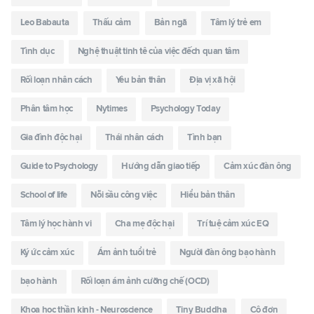
Leo Babauta
Thấu cảm
Bản ngã
Tâm lý trẻ em
Tình dục
Nghệ thuật tinh tê của việc đếch quan tâm
Rối loạn nhân cách
Yêu bản thân
Địa vị xã hội
Phân tâm học
Nytimes
Psychology Today
Gia đình độc hại
Thái nhân cách
Tình bạn
Guide to Psychology
Hướng dẫn giao tiếp
Cảm xúc đàn ông
School of life
Nỗi sầu công việc
Hiểu bản thân
Tâm lý học hành vi
Cha mẹ độc hại
Trí tuệ cảm xúc EQ
Ký ức cảm xúc
Ám ảnh tuổi trẻ
Người đàn ông bạo hành
bạo hành
Rối loạn ám ảnh cưỡng chế (OCD)
Khoa học thần kinh - Neuroscience
Tiny Buddha
Cô đơn