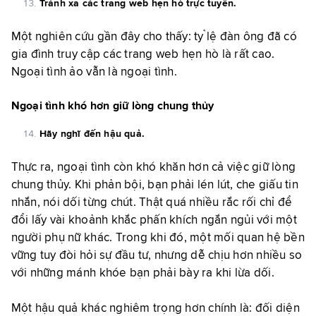
Tránh xa các trang web hẹn hò trực tuyến.
Một nghiên cứu gần đây cho thấy: tỷ lệ đàn ông đã có
gia đình truy cập các trang web hẹn hò là rất cao.
Ngoại tình ảo vẫn là ngoại tình.
Ngoại tình khó hơn giữ lòng chung thủy
Hãy nghĩ đến hậu quả.
Thực ra, ngoại tình còn khó khăn hơn cả việc giữ lòng
chung thủy. Khi phản bội, bạn phải lén lút, che giấu tin
nhắn, nói dối từng chút. Thật quá nhiều rắc rối chỉ để
đổi lấy vài khoảnh khắc phấn khích ngắn ngủi với một
người phụ nữ khác. Trong khi đó, một mối quan hệ bền
vững tuy đòi hỏi sự đầu tư, nhưng dễ chịu hơn nhiều so
với những mánh khóe bạn phải bày ra khi lừa dối.
Một hậu quả khác nghiêm trọng hơn chính là: đối diện