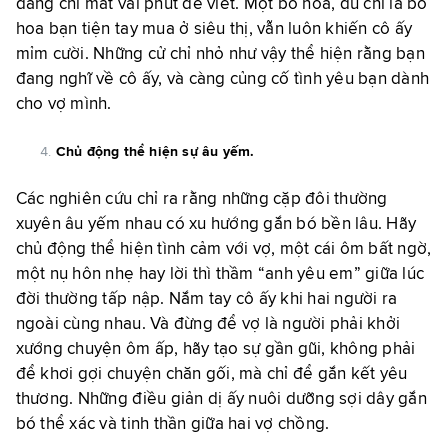
dàng chỉ mất vài phút để viết. Một bó hoa, dù chỉ là bó
hoa bạn tiện tay mua ở siêu thị, vẫn luôn khiến cô ấy
mỉm cười. Những cử chỉ nhỏ như vậy thể hiện rằng bạn
đang nghĩ về cô ấy, và càng củng cố tình yêu bạn dành
cho vợ mình.
Chủ động thể hiện sự âu yếm.
Các nghiên cứu chỉ ra rằng những cặp đôi thường
xuyên âu yếm nhau có xu hướng gắn bó bền lâu. Hãy
chủ động thể hiện tình cảm với vợ, một cái ôm bất ngờ,
một nụ hôn nhẹ hay lời thì thầm “anh yêu em” giữa lúc
đời thường tấp nập. Nắm tay cô ấy khi hai người ra
ngoài cùng nhau. Và đừng để vợ là người phải khởi
xướng chuyện ôm ấp, hãy tạo sự gần gũi, không phải
để khơi gợi chuyện chăn gối, mà chỉ để gắn kết yêu
thương. Những điều giản dị ấy nuôi dưỡng sợi dây gắn
bó thể xác và tinh thần giữa hai vợ chồng.