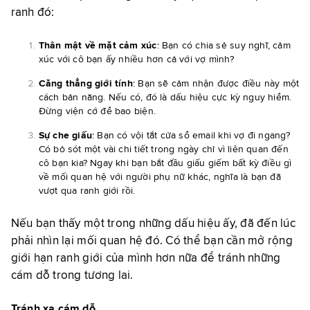
ranh đó:
Thân mật về mặt cảm xúc
: Bạn có chia sẻ suy nghĩ, cảm
xúc với cô bạn ấy nhiều hơn cả với vợ mình?
Căng thẳng giới tính
: Bạn sẽ cảm nhận được điều này một
cách bản năng. Nếu có, đó là dấu hiệu cực kỳ nguy hiểm.
Đừng viện cớ để bao biện.
Sự che giấu
: Bạn có vội tắt cửa sổ email khi vợ đi ngang?
Có bỏ sót một vài chi tiết trong ngày chỉ vì liên quan đến
cô bạn kia? Ngay khi bạn bắt đầu giấu giếm bất kỳ điều gì
về mối quan hệ với người phụ nữ khác, nghĩa là bạn đã
vượt qua ranh giới rồi.
Nếu bạn thấy một trong những dấu hiệu ấy, đã đến lúc
phải nhìn lại mối quan hệ đó. Có thể bạn cần mở rộng
giới hạn ranh giới của mình hơn nữa để tránh những
cám dỗ trong tương lai.
Tránh xa cám dỗ