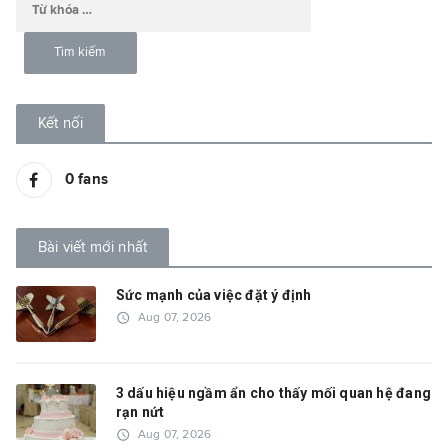
Kết nối
0
fans
Bài viết mới nhất
Sức mạnh của việc đặt ý định
access_time
Aug 07, 2026
3 dấu hiệu ngầm ẩn cho thấy mối quan hệ đang
rạn nứt
access_time
Aug 07, 2026