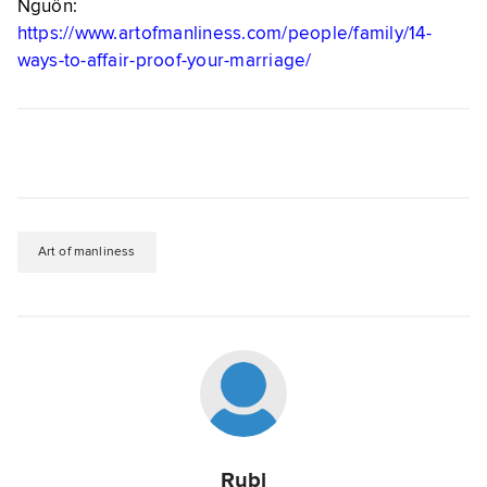
Nguồn:
https://www.artofmanliness.com/people/family/14-
ways-to-affair-proof-your-marriage/
Art of manliness
Rubi