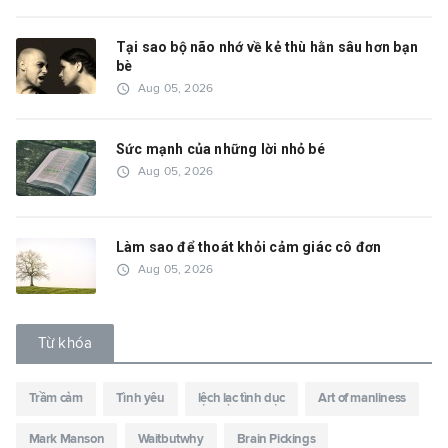
Tại sao bộ não nhớ về kẻ thù hằn sâu hơn bạn
bè
access_time
Aug 05, 2026
Sức mạnh của những lời nhỏ bé
access_time
Aug 05, 2026
Làm sao để thoát khỏi cảm giác cô đơn
access_time
Aug 05, 2026
Từ khóa
Trầm cảm
Tình yêu
lệch lạc tình dục
Art of manliness
Mark Manson
Waitbutwhy
Brain Pickings