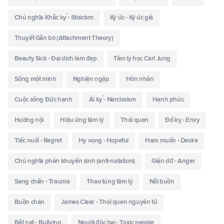
Chủ nghĩa Khắc kỷ - Stoicism
Ký ức - Ký ức giả
Thuyết Gắn bó (Attachment Theory)
Beauty Sick - Đại dịch làm đẹp
Tâm lý học Carl Jung
Sống một mình
Nghiện ngập
Hôn nhân
Cuộc sống Đức hạnh
Ái kỷ - Narcissism
Hạnh phúc
Hướng nội
Hiệu ứng tâm lý
Thói quen
Đố kỵ - Envy
Tiếc nuối - Regret
Hy vọng - Hopeful
Ham muốn - Desire
Chủ nghĩa phản khuyến sinh (anti-natalism)
Giận dữ - Anger
Sang chấn - Trauma
Thao túng tâm lý
Nỗi buồn
Buồn chán
James Clear - Thói quen nguyên tử
Bắt nạt - Bullying
Người độc hại - Toxic people