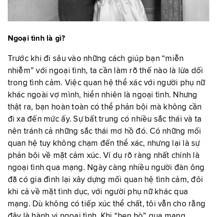
Ngoại tình là gì?
Trước khi đi sâu vào những cách giúp bạn “miễn
nhiễm” với ngoại tình, ta cần làm rõ thế nào là lừa dối
trong tình cảm. Việc quan hệ thể xác với người phụ nữ
khác ngoài vợ mình, hiển nhiên là ngoại tình. Nhưng
thật ra, bạn hoàn toàn có thể phản bội mà không cần
đi xa đến mức ấy. Sự bất trung có nhiều sắc thái và ta
nên tránh cả những sắc thái mơ hồ đó. Có những mối
quan hệ tuy không chạm đến thể xác, nhưng lại là sự
phản bội về mặt cảm xúc. Ví dụ rõ ràng nhất chính là
ngoại tình qua mạng. Ngày càng nhiều người đàn ông
đã có gia đình lại xây dựng mối quan hệ tình cảm, đôi
khi cả về mặt tình dục, với người phụ nữ khác qua
mạng. Dù không có tiếp xúc thể chất, tôi vẫn cho rằng
đây là hành vi ngoại tình. Khi “hẹn hò” qua mạng,