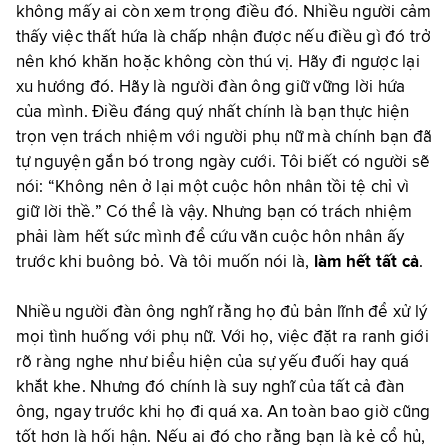
không mấy ai còn xem trọng điều đó. Nhiều người cảm
thấy việc thất hứa là chấp nhận được nếu điều gì đó trở
nên khó khăn hoặc không còn thú vị. Hãy đi ngược lại
xu hướng đó. Hãy là người đàn ông giữ vững lời hứa
của mình. Điều đáng quý nhất chính là bạn thực hiện
trọn vẹn trách nhiệm với người phụ nữ mà chính bạn đã
tự nguyện gắn bó trong ngày cưới. Tôi biết có người sẽ
nói: “Không nên ở lại một cuộc hôn nhân tồi tệ chỉ vì
giữ lời thề.” Có thể là vậy. Nhưng bạn có trách nhiệm
phải làm hết sức mình để cứu vãn cuộc hôn nhân ấy
trước khi buông bỏ. Và tôi muốn nói là,
làm hết tất cả
.
Nhiều người đàn ông nghĩ rằng họ đủ bản lĩnh để xử lý
mọi tình huống với phụ nữ. Với họ, việc đặt ra ranh giới
rõ ràng nghe như biểu hiện của sự yếu đuối hay quá
khắt khe. Nhưng đó chính là suy nghĩ của tất cả đàn
ông, ngay trước khi họ đi quá xa. An toàn bao giờ cũng
tốt hơn là hối hận. Nếu ai đó cho rằng bạn là kẻ cổ hủ,