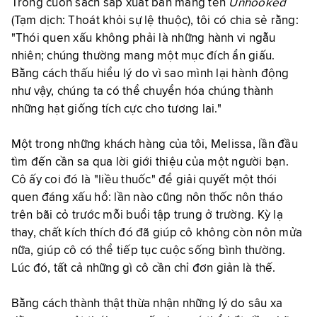
Trong cuốn sách sắp xuất bản mang tên
Unhooked
(Tạm dịch: Thoát khỏi sự lệ thuộc), tôi có chia sẻ rằng:
"Thói quen xấu không phải là những hành vi ngẫu
nhiên; chúng thường mang một mục đích ẩn giấu.
Bằng cách thấu hiểu lý do vì sao mình lại hành động
như vậy, chúng ta có thể chuyển hóa chúng thành
những hạt giống tích cực cho tương lai."
Một trong những khách hàng của tôi, Melissa, lần đầu
tìm đến cần sa qua lời giới thiệu của một người bạn.
Cô ấy coi đó là "liều thuốc" để giải quyết một thói
quen đáng xấu hổ: lần nào cũng nôn thốc nôn tháo
trên bãi cỏ trước mỗi buổi tập trung ở trường. Kỳ lạ
thay, chất kích thích đó đã giúp cô không còn nôn mửa
nữa, giúp cô có thể tiếp tục cuộc sống bình thường.
Lúc đó, tất cả những gì cô cần chỉ đơn giản là thế.
Bằng cách thành thật thừa nhận những lý do sâu xa