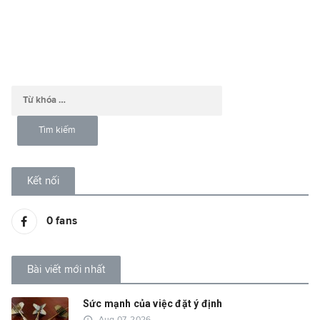
Kết nối
0
fans
Bài viết mới nhất
Sức mạnh của việc đặt ý định
access_time
Aug 07, 2026