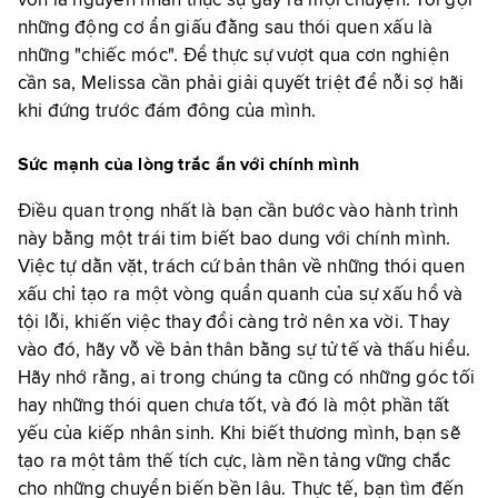
vốn là nguyên nhân thực sự gây ra mọi chuyện. Tôi gọi
những động cơ ẩn giấu đằng sau thói quen xấu là
những "chiếc móc". Để thực sự vượt qua cơn nghiện
cần sa, Melissa cần phải giải quyết triệt để nỗi sợ hãi
khi đứng trước đám đông của mình.
Sức mạnh của lòng trắc ẩn với chính mình
Điều quan trọng nhất là bạn cần bước vào hành trình
này bằng một trái tim biết bao dung với chính mình.
Việc tự dằn vặt, trách cứ bản thân về những thói quen
xấu chỉ tạo ra một vòng quẩn quanh của sự xấu hổ và
tội lỗi, khiến việc thay đổi càng trở nên xa vời. Thay
vào đó, hãy vỗ về bản thân bằng sự tử tế và thấu hiểu.
Hãy nhớ rằng, ai trong chúng ta cũng có những góc tối
hay những thói quen chưa tốt, và đó là một phần tất
yếu của kiếp nhân sinh. Khi biết thương mình, bạn sẽ
tạo ra một tâm thế tích cực, làm nền tảng vững chắc
cho những chuyển biến bền lâu. Thực tế, bạn tìm đến