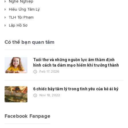
Nghề Nghiệp
Hiệu Ứng Tâm Lý
TLH Tội Phạm
Lập Hồ Sơ
Có thể bạn quan tâm
Tuổi thơ và những nguồn lực âm thầm định
hình cách ta dám mạo hiểm khi trưởng thành
access_time
Feb 17, 2026
6 chiếc bẫy tâm lý trong tình yêu của kẻ ái kỷ
access_time
Nov 18, 2022
Facebook Fanpage