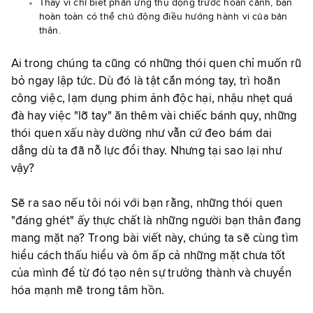
Thay vì chỉ biết phản ứng thụ động trước hoàn cảnh, bạn
hoàn toàn có thể chủ động điều hướng hành vi của bản
thân.
Ai trong chúng ta cũng có những thói quen chỉ muốn rũ
bỏ ngay lập tức. Dù đó là tật cắn móng tay, trì hoãn
công việc, lạm dụng phim ảnh độc hại, nhậu nhẹt quá
đà hay việc "lỡ tay" ăn thêm vài chiếc bánh quy, những
thói quen xấu này dường như vẫn cứ đeo bám dai
dẳng dù ta đã nỗ lực đổi thay. Nhưng tại sao lại như
vậy?
Sẽ ra sao nếu tôi nói với bạn rằng, những thói quen
"đáng ghét" ấy thực chất là những người bạn thân đang
mang mặt nạ? Trong bài viết này, chúng ta sẽ cùng tìm
hiểu cách thấu hiểu và ôm ấp cả những mặt chưa tốt
của mình để từ đó tạo nên sự trưởng thành và chuyển
hóa mạnh mẽ trong tâm hồn.