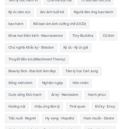
Tâm lý học hành vi
Cha mẹ độc hại
Trí tuệ cảm xúc EQ
Ký ức cảm xúc
Ám ảnh tuổi trẻ
Người đàn ông bạo hành
bạo hành
Rối loạn ám ảnh cưỡng chế (OCD)
Khoa học thần kinh - Neuroscience
Tiny Buddha
Cô đơn
Chủ nghĩa Khắc kỷ - Stoicism
Ký ức - Ký ức giả
Thuyết Gắn bó (Attachment Theory)
Beauty Sick - Đại dịch làm đẹp
Tâm lý học Carl Jung
Sống một mình
Nghiện ngập
Hôn nhân
Cuộc sống Đức hạnh
Ái kỷ - Narcissism
Hạnh phúc
Hướng nội
Hiệu ứng tâm lý
Thói quen
Đố kỵ - Envy
Tiếc nuối - Regret
Hy vọng - Hopeful
Ham muốn - Desire