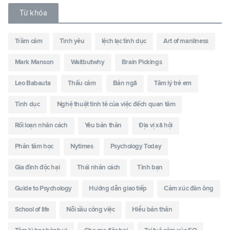
Từ khóa
Trầm cảm
Tình yêu
lệch lạc tình dục
Art of manliness
Mark Manson
Waitbutwhy
Brain Pickings
Leo Babauta
Thấu cảm
Bản ngã
Tâm lý trẻ em
Tình dục
Nghệ thuật tinh tê của việc đếch quan tâm
Rối loạn nhân cách
Yêu bản thân
Địa vị xã hội
Phân tâm học
Nytimes
Psychology Today
Gia đình độc hại
Thái nhân cách
Tình bạn
Guide to Psychology
Hướng dẫn giao tiếp
Cảm xúc đàn ông
School of life
Nỗi sầu công việc
Hiểu bản thân