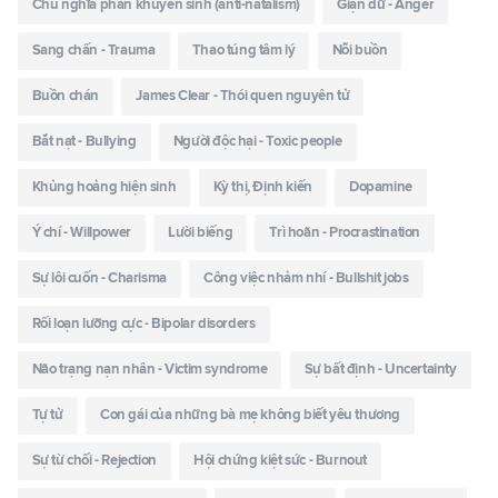
Chủ nghĩa phản khuyến sinh (anti-natalism)
Giận dữ - Anger
Sang chấn - Trauma
Thao túng tâm lý
Nỗi buồn
Buồn chán
James Clear - Thói quen nguyên tử
Bắt nạt - Bullying
Người độc hại - Toxic people
Khủng hoảng hiện sinh
Kỳ thị, Định kiến
Dopamine
Ý chí - Willpower
Lười biếng
Trì hoãn - Procrastination
Sự lôi cuốn - Charisma
Công việc nhảm nhí - Bullshit jobs
Rối loạn lưỡng cực - Bipolar disorders
Não trạng nạn nhân - Victim syndrome
Sự bất định - Uncertainty
Tự tử
Con gái của những bà mẹ không biết yêu thương
Sự từ chối - Rejection
Hội chứng kiệt sức - Burnout