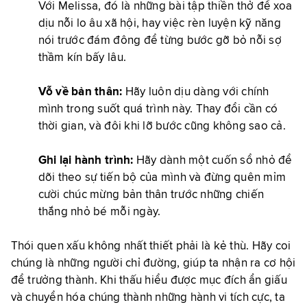
Với Melissa, đó là những bài tập thiền thở để xoa
dịu nỗi lo âu xã hội, hay việc rèn luyện kỹ năng
nói trước đám đông để từng bước gỡ bỏ nỗi sợ
thầm kín bấy lâu.
Vỗ về bản thân:
Hãy luôn dịu dàng với chính
mình trong suốt quá trình này. Thay đổi cần có
thời gian, và đôi khi lỡ bước cũng không sao cả.
Ghi lại hành trình:
Hãy dành một cuốn sổ nhỏ để
dõi theo sự tiến bộ của mình và đừng quên mỉm
cười chúc mừng bản thân trước những chiến
thắng nhỏ bé mỗi ngày.
Thói quen xấu không nhất thiết phải là kẻ thù. Hãy coi
chúng là những người chỉ đường, giúp ta nhận ra cơ hội
để trưởng thành. Khi thấu hiểu được mục đích ẩn giấu
và chuyển hóa chúng thành những hành vi tích cực, ta