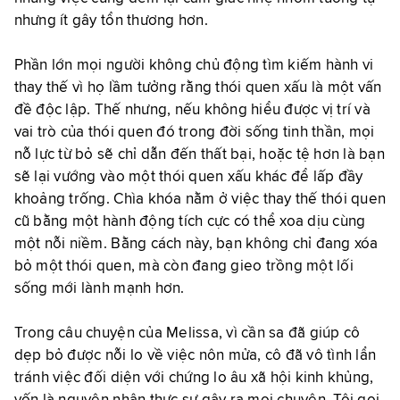
nhưng ít gây tổn thương hơn.
Phần lớn mọi người không chủ động tìm kiếm hành vi
thay thế vì họ lầm tưởng rằng thói quen xấu là một vấn
đề độc lập. Thế nhưng, nếu không hiểu được vị trí và
vai trò của thói quen đó trong đời sống tinh thần, mọi
nỗ lực từ bỏ sẽ chỉ dẫn đến thất bại, hoặc tệ hơn là bạn
sẽ lại vướng vào một thói quen xấu khác để lấp đầy
khoảng trống. Chìa khóa nằm ở việc thay thế thói quen
cũ bằng một hành động tích cực có thể xoa dịu cùng
một nỗi niềm. Bằng cách này, bạn không chỉ đang xóa
bỏ một thói quen, mà còn đang gieo trồng một lối
sống mới lành mạnh hơn.
Trong câu chuyện của Melissa, vì cần sa đã giúp cô
dẹp bỏ được nỗi lo về việc nôn mửa, cô đã vô tình lẩn
tránh việc đối diện với chứng lo âu xã hội kinh khủng,