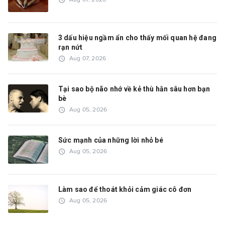
3 dấu hiệu ngầm ẩn cho thấy mối quan hệ đang
rạn nứt
access_time
Aug 07, 2026
Tại sao bộ não nhớ về kẻ thù hằn sâu hơn bạn
bè
access_time
Aug 05, 2026
Sức mạnh của những lời nhỏ bé
access_time
Aug 05, 2026
Làm sao để thoát khỏi cảm giác cô đơn
access_time
Aug 05, 2026