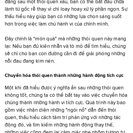
đằng sau một thói quen xấu, bạn có thể bắt đầu chữa
lành từ gốc rễ thay vì chỉ loay hoay xử lý phần ngọn. Sự
thấu hiểu này giúp bạn có những lựa chọn sáng suốt
hơn trong việc làm chủ hành vi của chính mình.
Đây chính là "món quà" mà những thói quen này mang
lại: Nếu bạn đủ kiên nhẫn và tò mò để tìm hiểu, chúng
sẽ chỉ cho bạn con đường cần đi để giải phóng những
nỗi đau đang kìm nén.
Chuyển hóa thói quen thành những hành động tích cực
Một khi đã hiểu được ý nghĩa ẩn sau những thói quen
không tốt, chúng ta có thể bắt tay vào việc chuyển hóa
chúng thành những hành vi tích cực. Quá trình này bao
gồm việc nhận diện những "ngòi nổ" dẫn đến thói
quen, thấu hiểu cách tâm trí phản ứng với những tác
động đó, và tìm kiếm những hành động thay thế,
những việc cũng đem lại cảm giác nhẹ nhõm tương tự