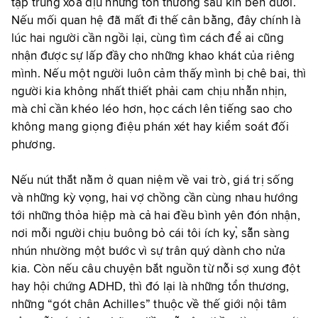
tập trung xoa dịu những tổn thương sâu kín bên dưới.
Nếu mối quan hệ đã mất đi thế cân bằng, đây chính là
lúc hai người cần ngồi lại, cùng tìm cách để ai cũng
nhận được sự lấp đầy cho những khao khát của riêng
mình. Nếu một người luôn cảm thấy mình bị chê bai, thì
người kia không nhất thiết phải cam chịu nhẫn nhịn,
mà chỉ cần khéo léo hơn, học cách lên tiếng sao cho
không mang giọng điệu phán xét hay kiểm soát đối
phương.
Nếu nút thắt nằm ở quan niệm về vai trò, giá trị sống
và những kỳ vọng, hai vợ chồng cần cùng nhau hướng
tới những thỏa hiệp mà cả hai đều bình yên đón nhận,
nơi mỗi người chịu buông bỏ cái tôi ích kỷ, sẵn sàng
nhún nhường một bước vì sự trân quý dành cho nửa
kia. Còn nếu câu chuyện bắt nguồn từ nỗi sợ xung đột
hay hội chứng ADHD, thì đó lại là những tổn thương,
những “gót chân Achilles” thuộc về thế giới nội tâm