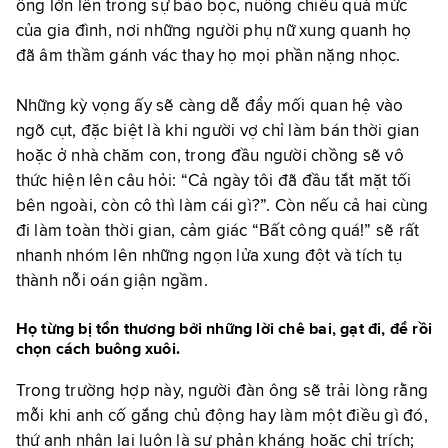
ông lớn lên trong sự bảo bọc, nuông chiều quá mức
của gia đình, nơi những người phụ nữ xung quanh họ
đã âm thầm gánh vác thay họ mọi phần nặng nhọc.
Những kỳ vọng ấy sẽ càng dễ đẩy mối quan hệ vào
ngõ cụt, đặc biệt là khi người vợ chỉ làm bán thời gian
hoặc ở nhà chăm con, trong đầu người chồng sẽ vô
thức hiện lên câu hỏi: “Cả ngày tôi đã đầu tắt mặt tối
bên ngoài, còn cô thì làm cái gì?”. Còn nếu cả hai cùng
đi làm toàn thời gian, cảm giác “Bất công quá!” sẽ rất
nhanh nhóm lên những ngọn lửa xung đột và tích tụ
thành nỗi oán giận ngầm.
Họ từng bị tổn thương bởi những lời chê bai, gạt đi, để rồi
chọn cách buông xuôi.
Trong trường hợp này, người đàn ông sẽ trải lòng rằng
mỗi khi anh cố gắng chủ động hay làm một điều gì đó,
thứ anh nhận lại luôn là sự phản kháng hoặc chỉ trích;