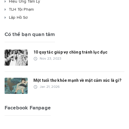
Hiệu Ứng Tâm Lý
TLH Tội Phạm
Lập Hồ Sơ
Có thể bạn quan tâm
10 quy tắc giúp vợ chồng tránh lục đục
access_time
Nov 23, 2023
Một tuổi thơ khỏe mạnh về mặt cảm xúc là gì?
access_time
Jan 21, 2026
Facebook Fanpage