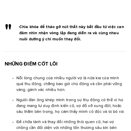
Chìa khóa để tháo gỡ nút thắt này bắt đầu từ việc can
đảm nhìn nhận vòng lặp đang diễn ra và cùng nhau
nuôi dưỡng ý chí muốn thay đổi.
NHỮNG ĐIỂM CỐT LÕI
Nỗi lòng chung của nhiều người vợ là nửa kia của mình
quá thụ động, chẳng bao giờ chủ động và cần phải vững
vàng, gánh vác nhiều hơn.
Người đàn ông khép mình trong sự thụ động có thể vì họ
đang mang tư duy định kiến cũ, sợ đổ vỡ xung đột, hoặc
sâu thẳm bên trong, họ cảm thấy mình cô độc và bị bỏ rơi.
Để chữa lành và thay đổi những thói quen cũ, hai vợ
chồng cần đối diện với những tổn thương sâu kín bên