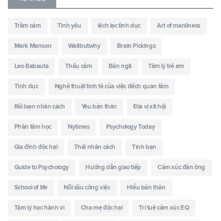
Trầm cảm
Tình yêu
lệch lạc tình dục
Art of manliness
Mark Manson
Waitbutwhy
Brain Pickings
Leo Babauta
Thấu cảm
Bản ngã
Tâm lý trẻ em
Tình dục
Nghệ thuật tinh tê của việc đếch quan tâm
Rối loạn nhân cách
Yêu bản thân
Địa vị xã hội
Phân tâm học
Nytimes
Psychology Today
Gia đình độc hại
Thái nhân cách
Tình bạn
Guide to Psychology
Hướng dẫn giao tiếp
Cảm xúc đàn ông
School of life
Nỗi sầu công việc
Hiểu bản thân
Tâm lý học hành vi
Cha mẹ độc hại
Trí tuệ cảm xúc EQ