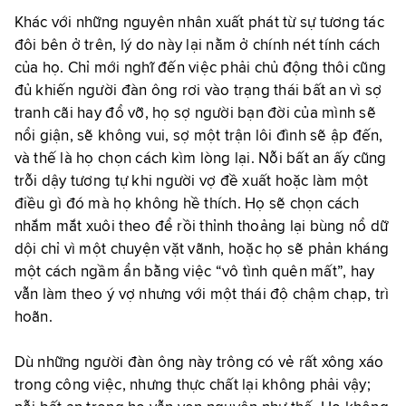
Khác với những nguyên nhân xuất phát từ sự tương tác
đôi bên ở trên, lý do này lại nằm ở chính nét tính cách
của họ. Chỉ mới nghĩ đến việc phải chủ động thôi cũng
đủ khiến người đàn ông rơi vào trạng thái bất an vì sợ
tranh cãi hay đổ vỡ, họ sợ người bạn đời của mình sẽ
nổi giận, sẽ không vui, sợ một trận lôi đình sẽ ập đến,
và thế là họ chọn cách kìm lòng lại. Nỗi bất an ấy cũng
trỗi dậy tương tự khi người vợ đề xuất hoặc làm một
điều gì đó mà họ không hề thích. Họ sẽ chọn cách
nhắm mắt xuôi theo để rồi thỉnh thoảng lại bùng nổ dữ
dội chỉ vì một chuyện vặt vãnh, hoặc họ sẽ phản kháng
một cách ngầm ẩn bằng việc “vô tình quên mất”, hay
vẫn làm theo ý vợ nhưng với một thái độ chậm chạp, trì
hoãn.
Dù những người đàn ông này trông có vẻ rất xông xáo
trong công việc, nhưng thực chất lại không phải vậy;