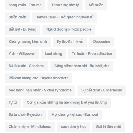
Sang chấn - Trauma
Thao túng tâm lý
Nỗi buồn
Buồn chán
James Clear - Thói quen nguyên tử
Bắt nạt - Bullying
Người độc hại - Toxic people
Khủng hoảng hiện sinh
Kỳ thị, Định kiến
Dopamine
Ý chí - Willpower
Lười biếng
Trì hoãn - Procrastination
Sự lôi cuốn - Charisma
Công việc nhảm nhí - Bullshit jobs
Rối loạn lưỡng cực - Bipolar disorders
Não trạng nạn nhân - Victim syndrome
Sự bất định - Uncertainty
Tự tử
Con gái của những bà mẹ không biết yêu thương
Sự từ chối - Rejection
Hội chứng kiệt sức - Burnout
Chánh niệm - Mindfulness
sách tâm lý học
Giải trí đến chết