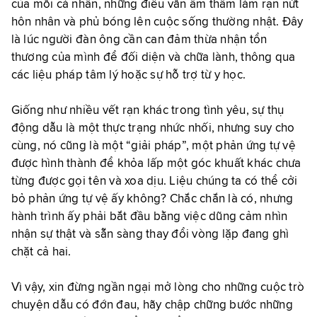
của mỗi cá nhân, những điều vẫn âm thầm làm rạn nứt
hôn nhân và phủ bóng lên cuộc sống thường nhật. Đây
là lúc người đàn ông cần can đảm thừa nhận tổn
thương của mình để đối diện và chữa lành, thông qua
các liệu pháp tâm lý hoặc sự hỗ trợ từ y học.
Giống như nhiều vết rạn khác trong tình yêu, sự thụ
động dẫu là một thực trạng nhức nhối, nhưng suy cho
cùng, nó cũng là một “giải pháp”, một phản ứng tự vệ
được hình thành để khỏa lấp một góc khuất khác chưa
từng được gọi tên và xoa dịu. Liệu chúng ta có thể cởi
bỏ phản ứng tự vệ ấy không? Chắc chắn là có, nhưng
hành trình ấy phải bắt đầu bằng việc dũng cảm nhìn
nhận sự thật và sẵn sàng thay đổi vòng lặp đang ghì
chặt cả hai.
Vì vậy, xin đừng ngần ngại mở lòng cho những cuộc trò
chuyện dẫu có đớn đau, hãy chập chững bước những