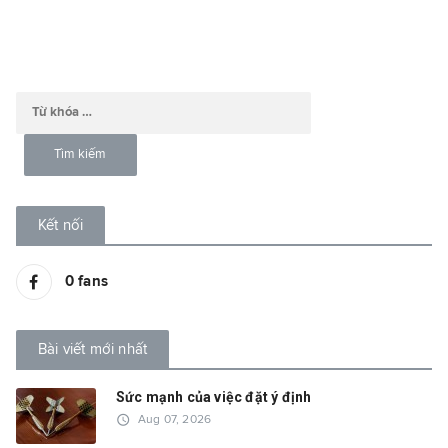
Kết nối
0
fans
Bài viết mới nhất
Sức mạnh của việc đặt ý định
access_time
Aug 07, 2026