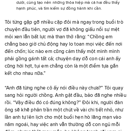
dưới, cùng tạo nên những thỏa hiệp mà cả hai đều thấy
hạnh phúc, và tìm kiếm sự đồng hành khi cần.
Tôi từng gặp gỡ nhiều cặp đôi mà ngay trong buổi trò
chuyện đầu tiên, người vợ đã không giấu nổi sự mệt
mỏi xen lẫn bất lực mà than thở rằng: “Chồng em
chẳng bao giờ chủ động hay lo toan mọi việc đến nơi
đến chốn; lúc nào em cũng cảm thấy một mình mình
phải gồng gánh tất cả; chuyện dạy dỗ con cái anh ấy
cũng hời hợt, tụi em chẳng còn là một điểm tựa gắn
kết cho nhau nữa.”
“Anh đã từng nghe cô ấy nói điều này chưa?” Tôi quay
sang hỏi người chồng. Anh gật đầu, bảo đã nghe nhiều
rồi. “Vậy điều đó có đúng không?” Đôi khi, người đàn
ông sẽ khẽ phân trần một chút về vài chi tiết nhỏ, như
lần anh tự lên lịch cho một buổi hẹn hò lãng mạn vào
năm ngoái, hay việc anh vẫn thường dỗ con ngủ mỗi