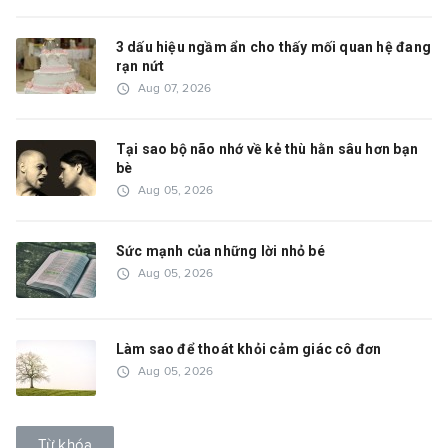
3 dấu hiệu ngầm ẩn cho thấy mối quan hệ đang
rạn nứt
access_time
Aug 07, 2026
Tại sao bộ não nhớ về kẻ thù hằn sâu hơn bạn
bè
access_time
Aug 05, 2026
Sức mạnh của những lời nhỏ bé
access_time
Aug 05, 2026
Làm sao để thoát khỏi cảm giác cô đơn
access_time
Aug 05, 2026
Từ khóa