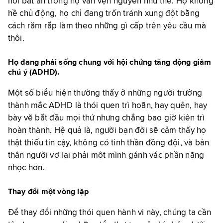
nỗi bất an trong họ vẫn vẹn nguyên như thế. Họ không
hề chủ động, họ chỉ đang trốn tránh xung đột bằng
cách răm rắp làm theo những gì cấp trên yêu cầu mà
thôi.
Họ đang phải sống chung với hội chứng tăng động giảm
chú ý (ADHD).
Một số biểu hiện thường thấy ở những người trưởng
thành mắc ADHD là thói quen trì hoãn, hay quên, hay
bày vẽ bắt đầu mọi thứ nhưng chẳng bao giờ kiên trì
hoàn thành. Hệ quả là, người bạn đời sẽ cảm thấy họ
thật thiếu tin cậy, không có tinh thần đồng đội, và bản
thân người vợ lại phải một mình gánh vác phần nặng
nhọc hơn.
Thay đổi một vòng lặp
Để thay đổi những thói quen hành vi này, chúng ta cần