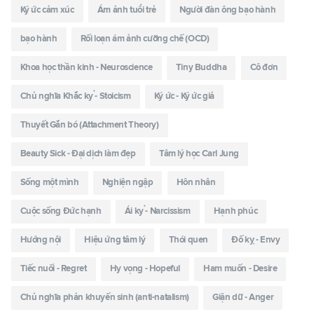
Ký ức cảm xúc
Ám ảnh tuổi trẻ
Người đàn ông bạo hành
bạo hành
Rối loạn ám ảnh cưỡng chế (OCD)
Khoa học thần kinh - Neuroscience
Tiny Buddha
Cô đơn
Chủ nghĩa Khắc kỷ - Stoicism
Ký ức - Ký ức giả
Thuyết Gắn bó (Attachment Theory)
Beauty Sick - Đại dịch làm đẹp
Tâm lý học Carl Jung
Sống một mình
Nghiện ngập
Hôn nhân
Cuộc sống Đức hạnh
Ái kỷ - Narcissism
Hạnh phúc
Hướng nội
Hiệu ứng tâm lý
Thói quen
Đố kỵ - Envy
Tiếc nuối - Regret
Hy vọng - Hopeful
Ham muốn - Desire
Chủ nghĩa phản khuyến sinh (anti-natalism)
Giận dữ - Anger