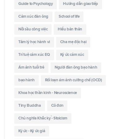
Guide to Psychology
Hướng dẫn giao tiếp
Cảm xúc đàn ông
School of life
Nỗi sầu công việc
Hiểu bản thân
Tâm lý học hành vi
Cha mẹ độc hại
Trí tuệ cảm xúc EQ
Ký ức cảm xúc
Ám ảnh tuổi trẻ
Người đàn ông bạo hành
bạo hành
Rối loạn ám ảnh cưỡng chế (OCD)
Khoa học thần kinh - Neuroscience
Tiny Buddha
Cô đơn
Chủ nghĩa Khắc kỷ - Stoicism
Ký ức - Ký ức giả