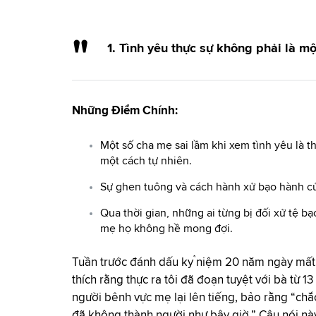
1. Tình yêu thực sự không phải là mộ
Những Điểm Chính:
Một số cha mẹ sai lầm khi xem tình yêu là t
một cách tự nhiên.
Sự ghen tuông và cách hành xử bạo hành củ
Qua thời gian, những ai từng bị đối xử tệ 
mẹ họ không hề mong đợi.
Tuần trước đánh dấu kỷ niệm 20 năm ngày mất c
thích rằng thực ra tôi đã đoạn tuyệt với bà từ
người bênh vực mẹ lại lên tiếng, bảo rằng “ch
đã không thành người như bây giờ.” Câu nói này