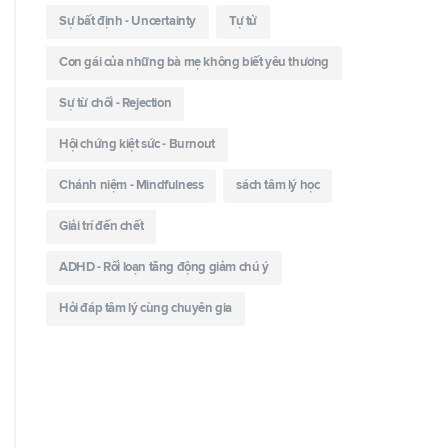
Sự bất định - Uncertainty
Tự tử
Con gái của những bà mẹ không biết yêu thương
Sự từ chối - Rejection
Hội chứng kiệt sức - Burnout
Chánh niệm - Mindfulness
sách tâm lý học
Giải trí đến chết
ADHD - Rối loạn tăng động giảm chú ý
Hỏi đáp tâm lý cùng chuyên gia