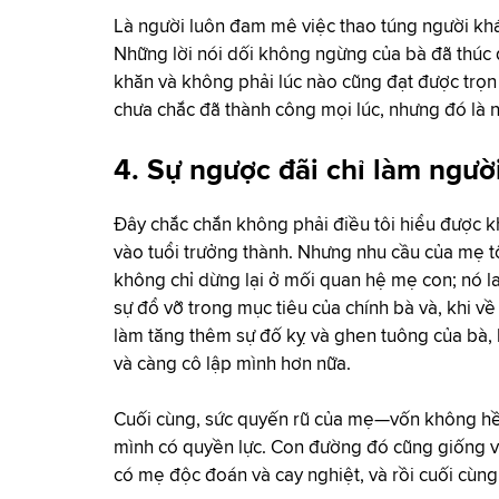
Là người luôn đam mê việc thao túng người khác,
Những lời nói dối không ngừng của bà đã thúc đ
khăn và không phải lúc nào cũng đạt được trọn
chưa chắc đã thành công mọi lúc, nhưng đó là n
4. Sự ngược đãi chỉ làm người
Đây chắc chắn không phải điều tôi hiểu được khi
vào tuổi trưởng thành. Nhưng nhu cầu của mẹ tôi
không chỉ dừng lại ở mối quan hệ mẹ con; nó la
sự đổ vỡ trong mục tiêu của chính bà và, khi về
làm tăng thêm sự đố kỵ và ghen tuông của bà, 
và càng cô lập mình hơn nữa.
Cuối cùng, sức quyến rũ của mẹ—vốn không hề
mình có quyền lực. Con đường đó cũng giống vớ
có mẹ độc đoán và cay nghiệt, và rồi cuối cùng,