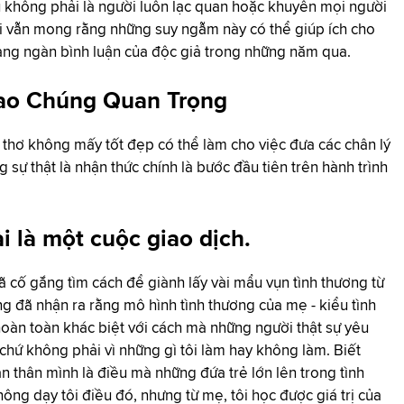
dù không phải là người luôn lạc quan hoặc khuyên mọi người
tôi vẫn mong rằng những suy ngẫm này có thể giúp ích cho
àng ngàn bình luận của độc giả trong những năm qua.
Sao Chúng Quan Trọng
 thơ không mấy tốt đẹp có thể làm cho việc đưa các chân lý
sự thật là nhận thức chính là bước đầu tiên trên hành trình
i là một cuộc giao dịch.
đã cố gắng tìm cách để giành lấy vài mẩu vụn tình thương từ
ng đã nhận ra rằng mô hình tình thương của mẹ - kiểu tình
 hoàn toàn khác biệt với cách mà những người thật sự yêu
i, chứ không phải vì những gì tôi làm hay không làm. Biết
 thân mình là điều mà những đứa trẻ lớn lên trong tình
ông dạy tôi điều đó, nhưng từ mẹ, tôi học được giá trị của