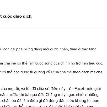
t cuộc giao dịch.
hứ con cái phải xứng đáng mới được nhận, thay vì trao tặng
a cha mẹ có thể làm cuộc sống của chính họ trở nên tiêu cực.
bạc có thể học được từ gương xấu của cha mẹ theo cách mà cha
ủa mẹ tôi, và tôi đã chia sẻ điều này trên Facebook, giải
 13 năm trước khi bà qua đời. Chẳng mấy ngạc nhiên, những
ắc chắn bà đã làm điều gì đó đúng đắn, nếu không thì bạn
 chứa hai điểm quan trọng: đầu tiên là ý nghĩ rằng mọi