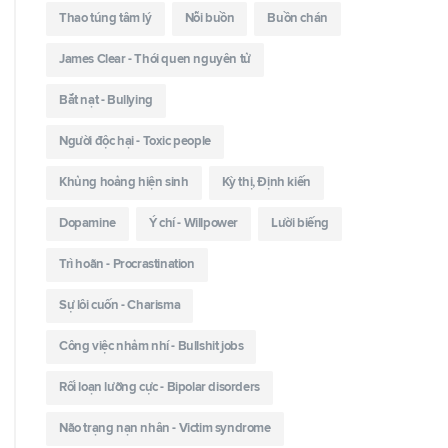
Thao túng tâm lý
Nỗi buồn
Buồn chán
James Clear - Thói quen nguyên tử
Bắt nạt - Bullying
Người độc hại - Toxic people
Khủng hoảng hiện sinh
Kỳ thị, Định kiến
Dopamine
Ý chí - Willpower
Lười biếng
Trì hoãn - Procrastination
Sự lôi cuốn - Charisma
Công việc nhảm nhí - Bullshit jobs
Rối loạn lưỡng cực - Bipolar disorders
Não trạng nạn nhân - Victim syndrome