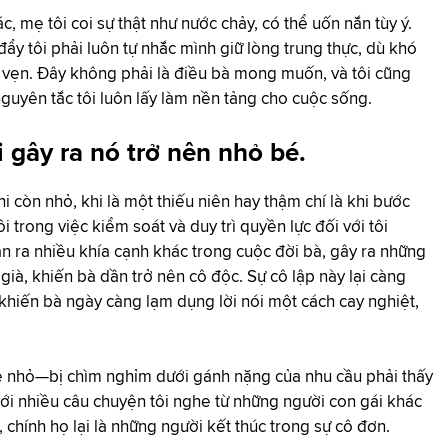
 mẹ tôi coi sự thật như nước chảy, có thể uốn nắn tùy ý.
ẩy tôi phải luôn tự nhắc mình giữ lòng trung thực, dù khó
 vẹn. Đây không phải là điều bà mong muốn, và tôi cũng
guyên tắc tôi luôn lấy làm nền tảng cho cuộc sống.
 gây ra nó trở nên nhỏ bé.
 còn nhỏ, khi là một thiếu niên hay thậm chí là khi bước
 trong việc kiểm soát và duy trì quyền lực đối với tôi
n ra nhiều khía cạnh khác trong cuộc đời bà, gây ra những
 già, khiến bà dần trở nên cô độc. Sự cô lập này lại càng
khiến bà ngày càng lạm dụng lời nói một cách cay nghiệt,
 nhỏ—bị chìm nghỉm dưới gánh nặng của nhu cầu phải thấy
i nhiều câu chuyện tôi nghe từ những người con gái khác
 chính họ lại là những người kết thúc trong sự cô đơn.