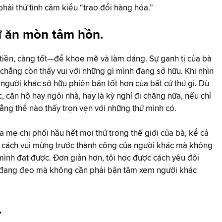
phải thứ tình cảm kiểu “trao đổi hàng hóa.”
ứ ăn mòn tâm hồn.
tiền, càng tốt—để khoe mẽ và làm dáng. Sự ganh tị của bà
chẳng còn thấy vui với những gì mình đang sở hữu. Khi nhìn
 người khác sở hữu phiên bản tốt hơn của bất cứ thứ gì. Dù
c, căn hộ hay ngôi nhà, hay là kỳ nghỉ đi chăng nữa, nếu chỉ
ẳng thể nào thấy trọn vẹn với những thứ mình có.
a mẹ chi phối hầu hết mọi thứ trong thế giới của bà, kể cả
 tôi cách vui mừng trước thành công của người khác mà không
 mình đạt được. Đơn giản hơn, tôi học được cách yêu đôi
h đang đeo mà không cần phải bận tâm xem người khác
.