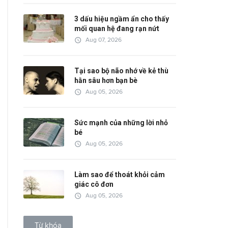
3 dấu hiệu ngầm ẩn cho thấy
mối quan hệ đang rạn nứt
access_time
Aug 07, 2026
Tại sao bộ não nhớ về kẻ thù
hằn sâu hơn bạn bè
access_time
Aug 05, 2026
Sức mạnh của những lời nhỏ
bé
access_time
Aug 05, 2026
Làm sao để thoát khỏi cảm
giác cô đơn
access_time
Aug 05, 2026
Từ khóa