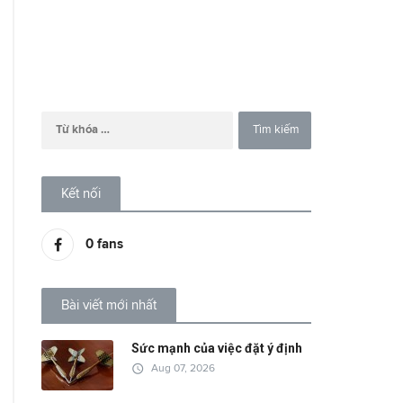
Kết nối
0
fans
Bài viết mới nhất
Sức mạnh của việc đặt ý định
access_time
Aug 07, 2026