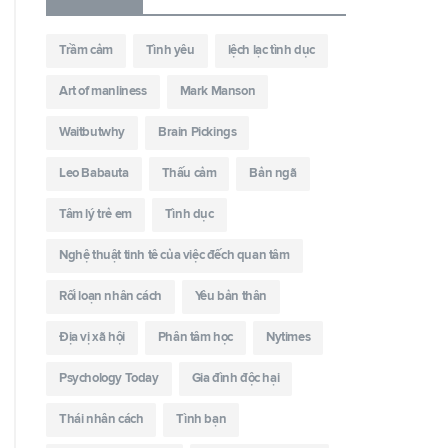
Trầm cảm
Tình yêu
lệch lạc tình dục
Art of manliness
Mark Manson
Waitbutwhy
Brain Pickings
Leo Babauta
Thấu cảm
Bản ngã
Tâm lý trẻ em
Tình dục
Nghệ thuật tinh tê của việc đếch quan tâm
Rối loạn nhân cách
Yêu bản thân
Địa vị xã hội
Phân tâm học
Nytimes
Psychology Today
Gia đình độc hại
Thái nhân cách
Tình bạn