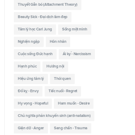
Thuyết Gắn bó (Attachment Theory)
Beauty Sick - Đại dịch làm đẹp
Tâm lý học Carl Jung
Sống một mình
Nghiện ngập
Hôn nhân
Cuộc sống Đức hạnh
Ái kỷ - Narcissism
Hạnh phúc
Hướng nội
Hiệu ứng tâm lý
Thói quen
Đố kỵ - Envy
Tiếc nuối - Regret
Hy vọng - Hopeful
Ham muốn - Desire
Chủ nghĩa phản khuyến sinh (anti-natalism)
Giận dữ - Anger
Sang chấn - Trauma