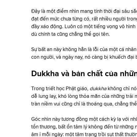
Đây là một điểm nhìn mang tính thời đại sâu sắ
đạt đến mức chưa từng có, rất nhiều người trong
đầy xáo động. Luôn có một tiếng vọng vô hình 
dù chính ta cũng chẳng thể gọi tên.
Sự bất an này không hẳn là lỗi của một cá nhâ
con người, và ngày nay, nó càng bị khuếch đại
Dukkha và bản chất của nhữn
Trong triết học Phật giáo,
dukkha
không chỉ nói
dễ lung lay, khó lòng thỏa mãn của những trả
tràn niềm vui cũng chỉ là thoáng qua, chẳng thể
Góc nhìn này tương đồng một cách kỳ lạ với nh
tổn thương, bất ổn tâm lý không đến từ những n
âm ỉ mỗi ngày: một tâm trạng trồi sụt thất th