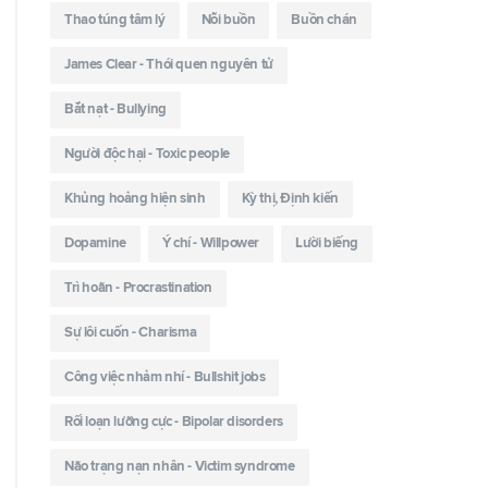
Thao túng tâm lý
Nỗi buồn
Buồn chán
James Clear - Thói quen nguyên tử
Bắt nạt - Bullying
Người độc hại - Toxic people
Khủng hoảng hiện sinh
Kỳ thị, Định kiến
Dopamine
Ý chí - Willpower
Lười biếng
Trì hoãn - Procrastination
Sự lôi cuốn - Charisma
Công việc nhảm nhí - Bullshit jobs
Rối loạn lưỡng cực - Bipolar disorders
Não trạng nạn nhân - Victim syndrome