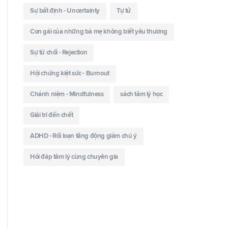
Sự bất định - Uncertainty
Tự tử
Con gái của những bà mẹ không biết yêu thương
Sự từ chối - Rejection
Hội chứng kiệt sức - Burnout
Chánh niệm - Mindfulness
sách tâm lý học
Giải trí đến chết
ADHD - Rối loạn tăng động giảm chú ý
Hỏi đáp tâm lý cùng chuyên gia