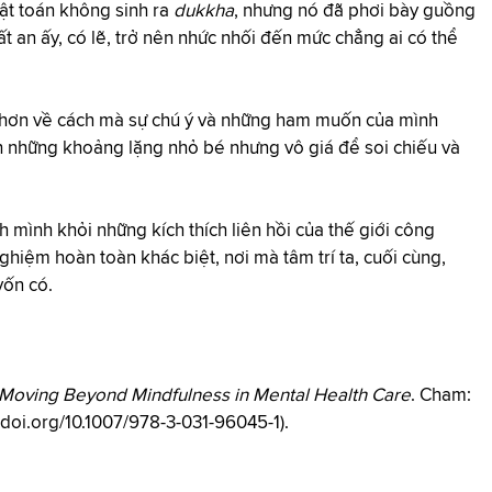
ật toán không sinh ra
dukkha
, nhưng nó đã phơi bày guồng
t an ấy, có lẽ, trở nên nhức nhối đến mức chẳng ai có thể
ng hơn về cách mà sự chú ý và những ham muốn của mình
nh những khoảng lặng nhỏ bé nhưng vô giá để soi chiếu và
 mình khỏi những kích thích liên hồi của thế giới công
ghiệm hoàn toàn khác biệt, nơi mà tâm trí ta, cuối cùng,
vốn có.
 Moving Beyond Mindfulness in Mental Health Care
. Cham:
//doi.org/10.1007/978-3-031-96045-1
).