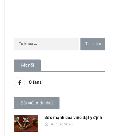
Kết nối
0
fans
Bài viết mới nhất
Sức mạnh của việc đặt ý định
access_time
Aug 07, 2026