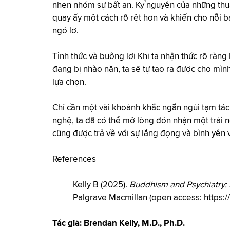
nhen nhóm sự bất an. Kỷ nguyên của những thu
quay ấy một cách rõ rệt hơn và khiến cho nỗi bấ
ngó lơ.
Tỉnh thức và buông lơi Khi ta nhận thức rõ rà
đang bị nhào nặn, ta sẽ tự tạo ra được cho mì
lựa chọn.
Chỉ cần một vài khoảnh khắc ngắn ngủi tạm tách
nghệ, ta đã có thể mở lòng đón nhận một trải n
cũng được trả về với sự lắng đọng và bình yên 
References
Kelly B (2025).
Buddhism and Psychiatry:
Palgrave Macmillan (open access:
https:
Tác giả:
Brendan Kelly, M.D., Ph.D.