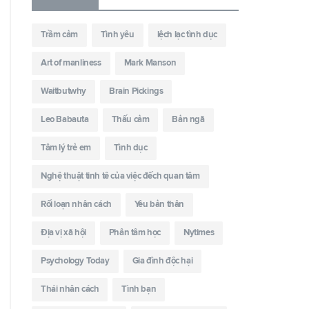
Trầm cảm
Tình yêu
lệch lạc tình dục
Art of manliness
Mark Manson
Waitbutwhy
Brain Pickings
Leo Babauta
Thấu cảm
Bản ngã
Tâm lý trẻ em
Tình dục
Nghệ thuật tinh tê của việc đếch quan tâm
Rối loạn nhân cách
Yêu bản thân
Địa vị xã hội
Phân tâm học
Nytimes
Psychology Today
Gia đình độc hại
Thái nhân cách
Tình bạn