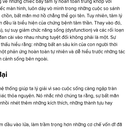
òng về những chiếc bẫy tâm lý hoàn toàn trùng khớp với
hiếc màn hình, luôn dày vò mình trong những cuộc so sánh
chồn, bất mãn mơ hồ chẳng thể gọi tên. Tuy nhiên, tâm lý
 đều là biểu hiện của chứng bệnh tâm thần. Thay vào đó,
s), sự suy giảm chức năng sống (dysfunction) và các rối loạn
 đan cài vào nhau nhưng tuyệt đối không phải là một. Sự
 thấu hiểu rằng: những bất an sâu kín của con người thời
một phản ứng hoàn toàn tự nhiên và dễ hiểu trước những tác
àn cảnh sống bên ngoài.
đại
thống giúp ta lý giải vì sao cuộc sống càng ngập tràn
 giác thỏa nguyện. Nó nhắc nhở chúng ta rằng, sự bất mãn
nhồi nhét thêm những kích thích, những thành tựu hay
êm dầu vào lửa, làm trầm trọng hơn những cơ chế vốn dĩ đã