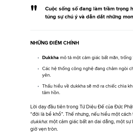
Cuộc sống số đang làm trầm trọng 
túng sự chú ý và dẫn dắt những mon
NHỮNG ĐIỂM CHÍNH
Dukkha
mô tả một cảm giác bất mãn, trống t
Các hệ thống công nghệ đang châm ngòi ch
yên.
Thấu hiểu về dukkha sẽ mở ra chiếc chìa khóa
tâm hồn.
Lời dạy đầu tiên trong Tứ Diệu Đế của Đức Phậ
“đời là bể khổ”. Thế nhưng, nếu hiểu một cách 
dukkha
: một cảm giác bất an dai dẳng, một sự
giờ vẹn tròn.