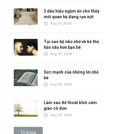
3 dấu hiệu ngầm ẩn cho thấy
mối quan hệ đang rạn nứt
access_time
Aug 07, 2026
Tại sao bộ não nhớ về kẻ thù
hằn sâu hơn bạn bè
access_time
Aug 05, 2026
Sức mạnh của những lời nhỏ
bé
access_time
Aug 05, 2026
Làm sao để thoát khỏi cảm
giác cô đơn
access_time
Aug 05, 2026
Từ khóa