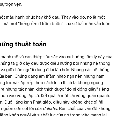
sự trọn vẹn.
một màu hạnh phúc hay khổ đau. Thay vào đó, nó là một
i mà một “tiếng rền rĩ trầm buồn” của sự bất mãn vẫn luôn
.
hững thuật toán
c mạnh mẽ và can thiệp sâu sắc vào xu hướng tâm lý này của
 chúng ta giờ đây đều được điều hướng bởi những hệ thống
ý và giữ chân người dùng ở lại lâu hơn. Nhưng các hệ thống
ìn của bạn. Chúng đang âm thầm nhào nặn nên những ham
ng lọc và sắp xếp theo cách kích thích ta không ngừng
 ra những tác nhân kích thích được "đo ni đóng giày" riêng
âu hơn vào vòng lặp cũ. Kết quả là một cái vòng quẩn quanh:
n. Dưới lăng kính Phật giáo, điều này không khác gì "ái
à nguồn cơn cốt lõi của
dukkha
. Bản chất của vấn đề không
ng khôn nguôi và sự bất lực của nó trong việc mang lại