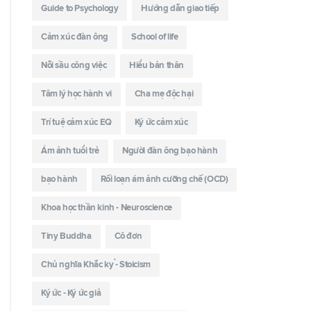
Guide to Psychology
Hướng dẫn giao tiếp
Cảm xúc đàn ông
School of life
Nỗi sầu công việc
Hiểu bản thân
Tâm lý học hành vi
Cha mẹ độc hại
Trí tuệ cảm xúc EQ
Ký ức cảm xúc
Ám ảnh tuổi trẻ
Người đàn ông bạo hành
bạo hành
Rối loạn ám ảnh cưỡng chế (OCD)
Khoa học thần kinh - Neuroscience
Tiny Buddha
Cô đơn
Chủ nghĩa Khắc kỷ - Stoicism
Ký ức - Ký ức giả