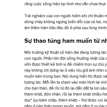
rằng cuộc sống hiện tại hình như vẫn chưa thực 
Trải nghiệm của con người hiếm khi chỉ thuần 
dòng chảy không ngừng biến đổi của cả hai, nơ
âm thầm hiện hữu đâu đó ở phía sau lòng mình
Sự thao túng ham muốn từ n
Môi trường kỹ thuật số hiện đại đang tương tá
con người. Phần lớn đời sống thường nhật của
vốn được thiết kế tinh vi để chiếm trọn sự chú 
này không chỉ dừng lại ở việc níu giữ ánh nh
muốn bên trong bạn. Nội dung hiển thị được sà
tương tác. Mỗi lần ta chạm vào màn hình lại mở
cho bản thân, để rồi từ đó lại dẫn dắt ta lún s
thèm khát, đón nhận, rồi lại thèm khát nhiều hơ
dục" (sự bám chấp, thèm khát) – thứ được coi l
nằm ở bản thân mong muốn, mà nằm ở sự dai dẳ