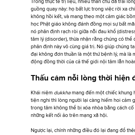
Trong thực tế trị liệu, nhiều thân chủ đã trải l
guồng quay này: họ bất lực trong việc rời xa c
không hồi kết, và mang theo một cảm giác bồn 
học Phật giáo không đánh đồng mọi sự bất mãn
nó phân định rạch ròi giữa nỗi đau khổ (distres
tâm lý (disorder), thừa nhận rằng chúng có thể
phân định này vô cùng giá trị. Nó giúp chúng ta
đại không đơn thuần là một thứ bệnh lý, mà là 
động đồng thời của cả thế giới nội tâm lẫn ho
Thấu cảm nỗi lòng thời hiện 
Khái niệm
dukkha
mang đến một chiếc khung hệ 
tiện nghi thì lòng người lại càng hiếm hoi cảm
trong tâm không thể bị xóa nhòa bằng cách cố 
những kết nối ảo trên mạng xã hội.
Ngược lại, chính những điều đó lại đang đổ th