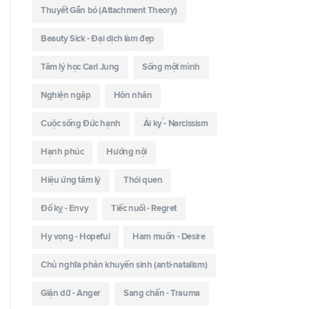
Thuyết Gắn bó (Attachment Theory)
Beauty Sick - Đại dịch làm đẹp
Tâm lý học Carl Jung
Sống một mình
Nghiện ngập
Hôn nhân
Cuộc sống Đức hạnh
Ái kỷ - Narcissism
Hạnh phúc
Hướng nội
Hiệu ứng tâm lý
Thói quen
Đố kỵ - Envy
Tiếc nuối - Regret
Hy vọng - Hopeful
Ham muốn - Desire
Chủ nghĩa phản khuyến sinh (anti-natalism)
Giận dữ - Anger
Sang chấn - Trauma