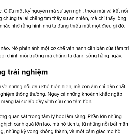
c. Giữa một kỷ nguyên mà sự tiện nghi, thoải mái và kết nối
 chúng ta lại chẳng tìm thấy sự an nhiên, mà chỉ thấy lòng
nhắc nhở rằng hình như ta đang thiếu mất một điều gì đó,
n nào. Nó phản ánh một cơ chế vận hành căn bản của tâm trí
 bởi chính môi trường mà chúng ta đang sống hằng ngày.
g trải nghiệm
 về những nỗi đau khổ hiển hiện, mà còn ám chỉ bản chất
i nghiệm thông thường. Ngay cả những khoảnh khắc ngập
 mang lại sự lấp đầy vĩnh cửu cho tâm hồn.
ững quan sát trong tâm lý học lâm sàng. Phần lớn những
ghịch cảnh quá lớn lao, mà nó tích tụ từ những nỗi bất mãn
ường, những kỳ vọng không thành, và một cảm giác mơ hồ