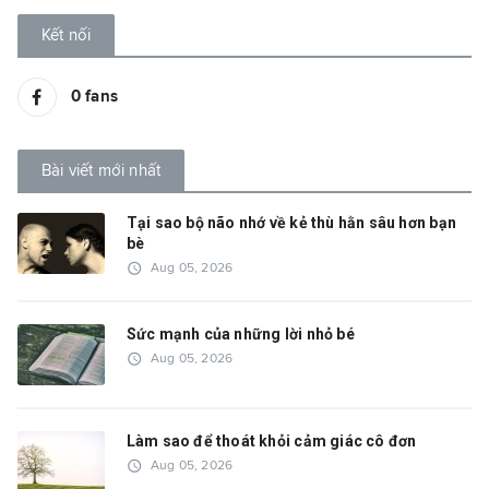
Kết nối
0
fans
Bài viết mới nhất
Tại sao bộ não nhớ về kẻ thù hằn sâu hơn bạn
bè
access_time
Aug 05, 2026
Sức mạnh của những lời nhỏ bé
access_time
Aug 05, 2026
Làm sao để thoát khỏi cảm giác cô đơn
access_time
Aug 05, 2026