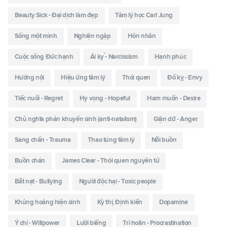
Beauty Sick - Đại dịch làm đẹp
Tâm lý học Carl Jung
Sống một mình
Nghiện ngập
Hôn nhân
Cuộc sống Đức hạnh
Ái kỷ - Narcissism
Hạnh phúc
Hướng nội
Hiệu ứng tâm lý
Thói quen
Đố kỵ - Envy
Tiếc nuối - Regret
Hy vọng - Hopeful
Ham muốn - Desire
Chủ nghĩa phản khuyến sinh (anti-natalism)
Giận dữ - Anger
Sang chấn - Trauma
Thao túng tâm lý
Nỗi buồn
Buồn chán
James Clear - Thói quen nguyên tử
Bắt nạt - Bullying
Người độc hại - Toxic people
Khủng hoảng hiện sinh
Kỳ thị, Định kiến
Dopamine
Ý chí - Willpower
Lười biếng
Trì hoãn - Procrastination