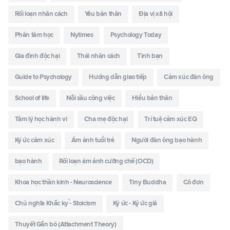
Rối loạn nhân cách
Yêu bản thân
Địa vị xã hội
Phân tâm học
Nytimes
Psychology Today
Gia đình độc hại
Thái nhân cách
Tình bạn
Guide to Psychology
Hướng dẫn giao tiếp
Cảm xúc đàn ông
School of life
Nỗi sầu công việc
Hiểu bản thân
Tâm lý học hành vi
Cha mẹ độc hại
Trí tuệ cảm xúc EQ
Ký ức cảm xúc
Ám ảnh tuổi trẻ
Người đàn ông bạo hành
bạo hành
Rối loạn ám ảnh cưỡng chế (OCD)
Khoa học thần kinh - Neuroscience
Tiny Buddha
Cô đơn
Chủ nghĩa Khắc kỷ - Stoicism
Ký ức - Ký ức giả
Thuyết Gắn bó (Attachment Theory)