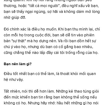
xung quanh. Khi họ nói rằng những người bạn yêu
thương, hoặc “tất cả mọi người”, đều nghĩ xấu về bạn,
bạn sẽ thấy ngại ngùng, sợ hãi và không dám mở lòng
nhờ giúp đỡ.
Đó chính xác là điều họ muốn. Khi bạn thu mình lại, chỉ
còn mỗi họ trong cuộc đời, bạn sẽ dễ tin vào phiên
bản "sự thật" mà họ dựng nên. Và rồi bạn dồn hết sự
chú ý vào họ, nhưng dù bạn có cố gắng bao nhiêu,
cũng chẳng thể nào lấp đầy cái tôi trống rỗng của họ.
Bạn nên làm gì?
Điều tốt nhất bạn có thể làm, là thoát khỏi mối quan
hệ như vậy.
Tất nhiên, nói thì dễ hơn làm. Những kẻ thao túng giỏi
đến mức khiến bạn tin rằng bạn không thể sống nếu
không có họ. Nhưng hãy nhớ: hầu hết những gì họ nói