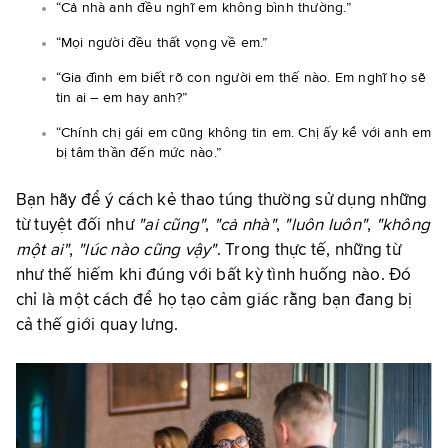
“Cả nhà anh đều nghĩ em không bình thường.”
“Mọi người đều thất vọng về em.”
“Gia đình em biết rõ con người em thế nào. Em nghĩ họ sẽ
tin ai – em hay anh?”
“Chính chị gái em cũng không tin em. Chị ấy kể với anh em
bị tâm thần đến mức nào.”
Bạn hãy để ý cách kẻ thao túng thường sử dụng những
từ tuyệt đối như
"ai cũng"
,
"cả nhà"
,
"luôn luôn"
,
"không
một ai"
,
"lúc nào cũng vậy"
. Trong thực tế, những từ
như thế hiếm khi đúng với bất kỳ tình huống nào. Đó
chỉ là một cách để họ tạo cảm giác rằng bạn đang bị
cả thế giới quay lưng.