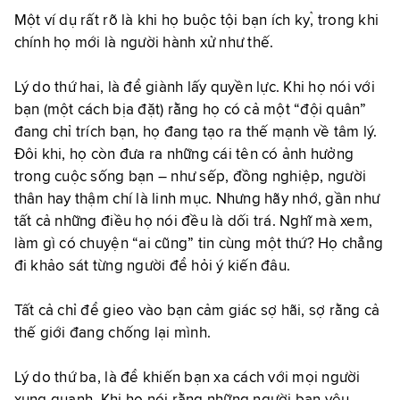
Một ví dụ rất rõ là khi họ buộc tội bạn ích kỷ, trong khi
chính họ mới là người hành xử như thế.
Lý do thứ hai, là để giành lấy quyền lực. Khi họ nói với
bạn (một cách bịa đặt) rằng họ có cả một “đội quân”
đang chỉ trích bạn, họ đang tạo ra thế mạnh về tâm lý.
Đôi khi, họ còn đưa ra những cái tên có ảnh hưởng
trong cuộc sống bạn – như sếp, đồng nghiệp, người
thân hay thậm chí là linh mục. Nhưng hãy nhớ, gần như
tất cả những điều họ nói đều là dối trá. Nghĩ mà xem,
làm gì có chuyện “ai cũng” tin cùng một thứ? Họ chẳng
đi khảo sát từng người để hỏi ý kiến đâu.
Tất cả chỉ để gieo vào bạn cảm giác sợ hãi, sợ rằng cả
thế giới đang chống lại mình.
Lý do thứ ba, là để khiến bạn xa cách với mọi người