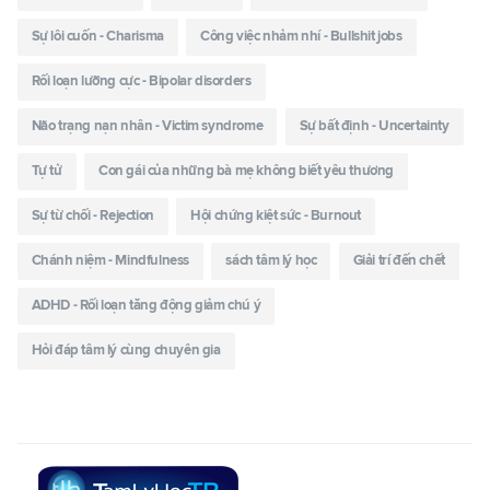
Sự lôi cuốn - Charisma
Công việc nhảm nhí - Bullshit jobs
Rối loạn lưỡng cực - Bipolar disorders
Não trạng nạn nhân - Victim syndrome
Sự bất định - Uncertainty
Tự tử
Con gái của những bà mẹ không biết yêu thương
Sự từ chối - Rejection
Hội chứng kiệt sức - Burnout
Chánh niệm - Mindfulness
sách tâm lý học
Giải trí đến chết
ADHD - Rối loạn tăng động giảm chú ý
Hỏi đáp tâm lý cùng chuyên gia