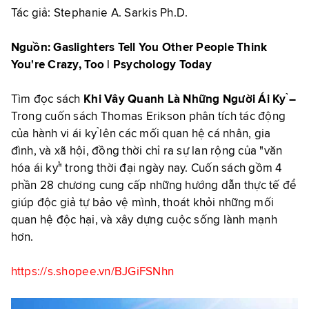
Tác giả:
Stephanie A. Sarkis Ph.D.
Nguồn: Gaslighters Tell You Other People Think
You're Crazy, Too | Psychology Today
Tìm đọc sách
Khi Vây Quanh Là Những Người Ái Kỷ –
Trong cuốn sách Thomas Erikson phân tích tác động
của hành vi ái kỷ lên các mối quan hệ cá nhân, gia
đình, và xã hội, đồng thời chỉ ra sự lan rộng của "văn
hóa ái kỷ" trong thời đại ngày nay. Cuốn sách gồm 4
phần 28 chương cung cấp những hướng dẫn thực tế để
giúp độc giả tự bảo vệ mình, thoát khỏi những mối
quan hệ độc hại, và xây dựng cuộc sống lành mạnh
hơn.
https://s.shopee.vn/BJGiFSNhn