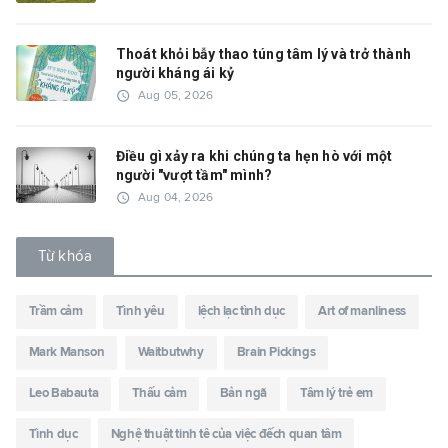
Thoát khỏi bẫy thao túng tâm lý và trở thành
người kháng ái kỷ
access_time
Aug 05, 2026
Điều gì xảy ra khi chúng ta hẹn hò với một
người "vượt tầm" mình?
access_time
Aug 04, 2026
Từ khóa
Trầm cảm
Tình yêu
lệch lạc tình dục
Art of manliness
Mark Manson
Waitbutwhy
Brain Pickings
Leo Babauta
Thấu cảm
Bản ngã
Tâm lý trẻ em
Tình dục
Nghệ thuật tinh tê của việc đếch quan tâm