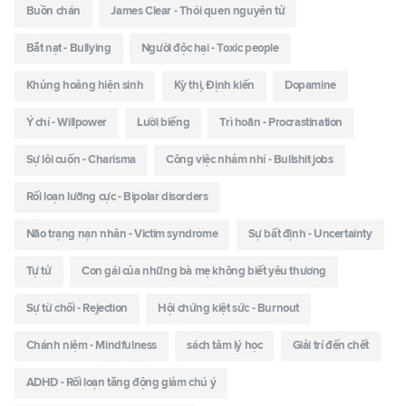
Buồn chán
James Clear - Thói quen nguyên tử
Bắt nạt - Bullying
Người độc hại - Toxic people
Khủng hoảng hiện sinh
Kỳ thị, Định kiến
Dopamine
Ý chí - Willpower
Lười biếng
Trì hoãn - Procrastination
Sự lôi cuốn - Charisma
Công việc nhảm nhí - Bullshit jobs
Rối loạn lưỡng cực - Bipolar disorders
Não trạng nạn nhân - Victim syndrome
Sự bất định - Uncertainty
Tự tử
Con gái của những bà mẹ không biết yêu thương
Sự từ chối - Rejection
Hội chứng kiệt sức - Burnout
Chánh niệm - Mindfulness
sách tâm lý học
Giải trí đến chết
ADHD - Rối loạn tăng động giảm chú ý