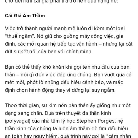
cho đến khi cái giá phải trả trở nên quá nặng nề.
Cái Giá Âm Thầm
Việc trở thành người mạnh mẽ luôn đi kèm một loại
“thuế ngầm”. Nó giữ cho guồng máy công việc, gia
đình, các mối quan hệ tiếp tục vận hành – nhưng lại cắt
đứt sự kết nối của bạn với chính mình.
Bạn có thể thấy khó khăn khi gọi tên nhu cầu của bản
thân – nói gì đến việc đáp ứng chúng. Bạn vượt qua cả
mệt mỏi, phớt lờ những dấu hiệu cảnh báo, và mặc
định chọn hành động thay vì dừng lại suy ngẫm.
Theo thời gian, sự kìm nén bản thân ấy giống như một
dạng sang chấn. Dựa trên thuyết đa thần kinh
(polyvagal) của nhà tâm lý học Stephen Porges, hệ
thần kinh của chúng ta luôn âm thầm dò tìm dấu hiệu
an toàn hay nguy hiểm, quá trình này gọi là “cảm nhận