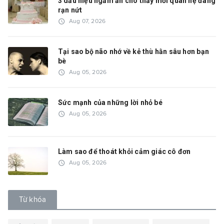
3 dấu hiệu ngầm ẩn cho thấy mối quan hệ đang
rạn nứt
access_time
Aug 07, 2026
Tại sao bộ não nhớ về kẻ thù hằn sâu hơn bạn
bè
access_time
Aug 05, 2026
Sức mạnh của những lời nhỏ bé
access_time
Aug 05, 2026
Làm sao để thoát khỏi cảm giác cô đơn
access_time
Aug 05, 2026
Từ khóa