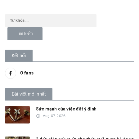
Kết nối
0
fans
Bài viết mới nhất
Sức mạnh của việc đặt ý định
access_time
Aug 07, 2026