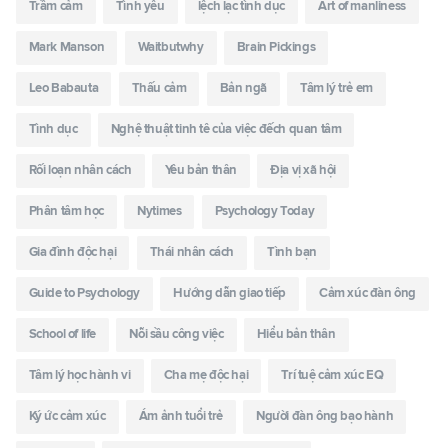
Trầm cảm
Tình yêu
lệch lạc tình dục
Art of manliness
Mark Manson
Waitbutwhy
Brain Pickings
Leo Babauta
Thấu cảm
Bản ngã
Tâm lý trẻ em
Tình dục
Nghệ thuật tinh tê của việc đếch quan tâm
Rối loạn nhân cách
Yêu bản thân
Địa vị xã hội
Phân tâm học
Nytimes
Psychology Today
Gia đình độc hại
Thái nhân cách
Tình bạn
Guide to Psychology
Hướng dẫn giao tiếp
Cảm xúc đàn ông
School of life
Nỗi sầu công việc
Hiểu bản thân
Tâm lý học hành vi
Cha mẹ độc hại
Trí tuệ cảm xúc EQ
Ký ức cảm xúc
Ám ảnh tuổi trẻ
Người đàn ông bạo hành