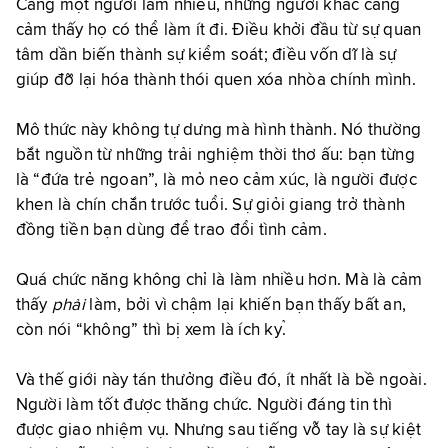
Càng một người làm nhiều, những người khác càng
cảm thấy họ có thể làm ít đi. Điều khởi đầu từ sự quan
tâm dần biến thành sự kiểm soát; điều vốn dĩ là sự
giúp đỡ lại hóa thành thói quen xóa nhòa chính mình.
Mô thức này không tự dưng mà hình thành. Nó thường
bắt nguồn từ những trải nghiệm thời thơ ấu: bạn từng
là “đứa trẻ ngoan”, là mỏ neo cảm xúc, là người được
khen là chín chắn trước tuổi. Sự giỏi giang trở thành
đồng tiền bạn dùng để trao đổi tình cảm.
Quá chức năng không chỉ là làm nhiều hơn. Mà là cảm
thấy
phải
làm, bởi vì chậm lại khiến bạn thấy bất an,
còn nói “không” thì bị xem là ích kỷ.
Và thế giới này tán thưởng điều đó, ít nhất là bề ngoài.
Người làm tốt được thăng chức. Người đáng tin thì
được giao nhiệm vụ. Nhưng sau tiếng vỗ tay là sự kiệt