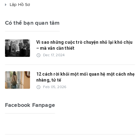
Lập Hồ Sơ
Có thể bạn quan tâm
Vì sao những cuộc trò chuyện nhỏ lại khó chịu
– mà vẫn cần thiết
access_time
Dec 17, 2024
12 cách rời khỏi một mối quan hệ một cách nhẹ
nhàng, tử tế
access_time
Feb 05, 2026
Facebook Fanpage