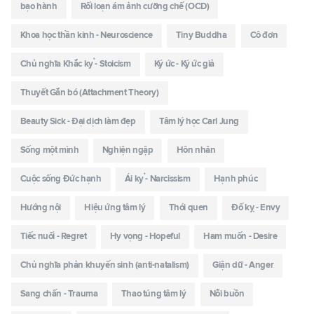
bạo hành
Rối loạn ám ảnh cưỡng chế (OCD)
Khoa học thần kinh - Neuroscience
Tiny Buddha
Cô đơn
Chủ nghĩa Khắc kỷ - Stoicism
Ký ức - Ký ức giả
Thuyết Gắn bó (Attachment Theory)
Beauty Sick - Đại dịch làm đẹp
Tâm lý học Carl Jung
Sống một mình
Nghiện ngập
Hôn nhân
Cuộc sống Đức hạnh
Ái kỷ - Narcissism
Hạnh phúc
Hướng nội
Hiệu ứng tâm lý
Thói quen
Đố kỵ - Envy
Tiếc nuối - Regret
Hy vọng - Hopeful
Ham muốn - Desire
Chủ nghĩa phản khuyến sinh (anti-natalism)
Giận dữ - Anger
Sang chấn - Trauma
Thao túng tâm lý
Nỗi buồn