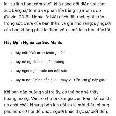
là “sự linh hoạt cảm xúc”, khả năng đối diện với cảm
xúc bằng sự tò mò và phản hồi bằng sự mềm dẻo
(David, 2016). Nghĩa là: biết cách đặt ranh giới, trân
trọng sức chứa của bản thân, và ghi nhớ rằng: sự người
của bạn không phải là điểm yếu – mà là la bàn dẫn lối.
Hãy Định Nghĩa Lại Sức Mạnh:
Hãy nói: “Giờ mình không thể.”
Hãy để người khác dẫn đường.
Hãy nghỉ ngơi trước khi kiệt sức.
Hãy tự hỏi: “Mình cần gì?” – thay vì “Cần làm gì bây giờ?”
Khi bạn dần buông vai trò ấy, có thể bạn sẽ thấy
hoang mang. Vai trò cho ta cảm giác an toàn, kể cả khi
nó chật chội. Nhưng bên kia nỗi sợ là một điều phong
phú hơn: cơ hội để được người khác thực sự biết đến,