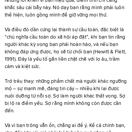
Những lời khen vì bạn hiệu quả, điềm tĩnh chỉ càng
khắc sâu cái bẫy này. Nó dạy bạn rằng mình phải luôn
thể hiện, luôn gồng mình để giữ vững mọi thứ.
Và điều đó dần cứng lại thành sự cầu toàn, đặc biệt là
“chủ nghĩa cầu toàn do xã hội áp đặt”, khi bạn tin rằng
người khác kỳ vọng bạn phải hoàn hảo, và nếu bạn
không đáp ứng được, họ sẽ từ chối bạn (Hewitt & Flett,
1991). Đây là yếu tố gắn liền chặt chẽ với lo âu, trầm
cảm và kiệt sức.
Trớ trêu thay: những phẩm chất mà người khác ngưỡng
mộ – sự mạnh mẽ, đáng tin cậy – nhiều khi lại được
nuôi dưỡng từ nỗi sợ. Sợ làm người khác thất vọng. Sợ
bị lộ ra điểm yếu. Sợ rằng mình không còn được cần
đến.
Và vì bạn trông vẫn ổn, chẳng ai để ý. Kể cả chính bạn,