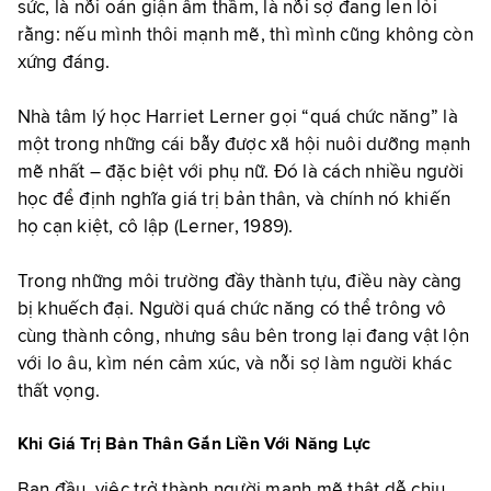
sức, là nỗi oán giận âm thầm, là nỗi sợ đang len lỏi
rằng: nếu mình thôi mạnh mẽ, thì mình cũng không còn
xứng đáng.
Nhà tâm lý học Harriet Lerner gọi “quá chức năng” là
một trong những cái bẫy được xã hội nuôi dưỡng mạnh
mẽ nhất – đặc biệt với phụ nữ. Đó là cách nhiều người
học để định nghĩa giá trị bản thân, và chính nó khiến
họ cạn kiệt, cô lập (Lerner, 1989).
Trong những môi trường đầy thành tựu, điều này càng
bị khuếch đại. Người quá chức năng có thể trông vô
cùng thành công, nhưng sâu bên trong lại đang vật lộn
với lo âu, kìm nén cảm xúc, và nỗi sợ làm người khác
thất vọng.
Khi Giá Trị Bản Thân Gắn Liền Với Năng Lực
Ban đầu, việc trở thành người mạnh mẽ thật dễ chịu.