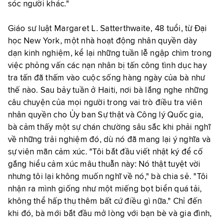
sóc người khác."
Giáo sư luật Margaret L. Satterthwaite, 48 tuổi, từ Đại
học New York, một nhà hoạt động nhân quyền dày
dạn kinh nghiệm, kể lại những tuần lễ ngập chìm trong
việc phỏng vấn các nạn nhân bị tấn công tình dục hay
tra tấn đã thấm vào cuộc sống hàng ngày của bà như
thế nào. Sau bảy tuần ở Haiti, nơi bà lắng nghe những
câu chuyện của mọi người trong vai trò điều tra viên
nhân quyền cho Ủy ban Sự thật và Công lý Quốc gia,
bà cảm thấy một sự chán chường sâu sắc khi phải nghĩ
về những trải nghiệm đó, dù nó đã mang lại ý nghĩa và
sự viên mãn cảm xúc. "Tôi bắt đầu viết nhật ký để cố
gắng hiểu cảm xúc mâu thuẫn này: Nó thật tuyệt vời
nhưng tôi lại không muốn nghĩ về nó," bà chia sẻ. "Tôi
nhận ra mình giống như một miếng bọt biển quá tải,
không thể hấp thụ thêm bất cứ điều gì nữa." Chỉ đến
khi đó, bà mới bắt đầu mở lòng với bạn bè và gia đình,