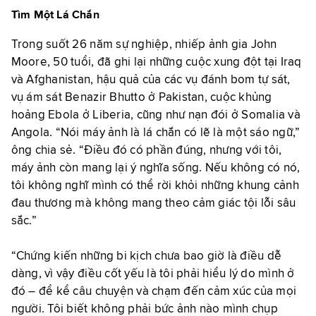
Tìm Một Lá Chắn
Trong suốt 26 năm sự nghiệp, nhiếp ảnh gia John
Moore, 50 tuổi, đã ghi lại những cuộc xung đột tại Iraq
và Afghanistan, hậu quả của các vụ đánh bom tự sát,
vụ ám sát Benazir Bhutto ở Pakistan, cuộc khủng
hoảng Ebola ở Liberia, cũng như nạn đói ở Somalia và
Angola. “Nói máy ảnh là lá chắn có lẽ là một sáo ngữ,”
ông chia sẻ. “Điều đó có phần đúng, nhưng với tôi,
máy ảnh còn mang lại ý nghĩa sống. Nếu không có nó,
tôi không nghĩ mình có thể rời khỏi những khung cảnh
đau thương mà không mang theo cảm giác tội lỗi sâu
sắc.”
“Chứng kiến những bi kịch chưa bao giờ là điều dễ
dàng, vì vậy điều cốt yếu là tôi phải hiểu lý do mình ở
đó – để kể câu chuyện và chạm đến cảm xúc của mọi
người. Tôi biết không phải bức ảnh nào mình chụp