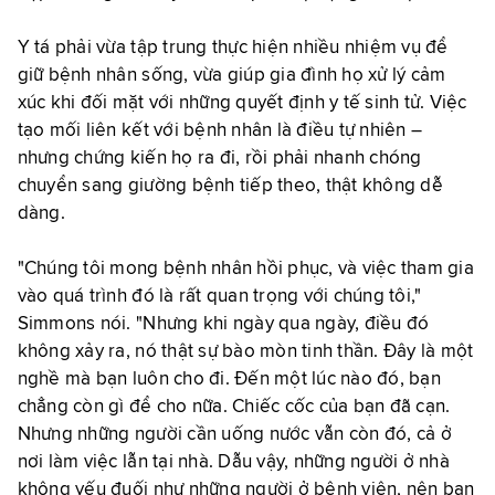
Y tá phải vừa tập trung thực hiện nhiều nhiệm vụ để
giữ bệnh nhân sống, vừa giúp gia đình họ xử lý cảm
xúc khi đối mặt với những quyết định y tế sinh tử. Việc
tạo mối liên kết với bệnh nhân là điều tự nhiên –
nhưng chứng kiến họ ra đi, rồi phải nhanh chóng
chuyển sang giường bệnh tiếp theo, thật không dễ
dàng.
"Chúng tôi mong bệnh nhân hồi phục, và việc tham gia
vào quá trình đó là rất quan trọng với chúng tôi,"
Simmons nói. "Nhưng khi ngày qua ngày, điều đó
không xảy ra, nó thật sự bào mòn tinh thần. Đây là một
nghề mà bạn luôn cho đi. Đến một lúc nào đó, bạn
chẳng còn gì để cho nữa. Chiếc cốc của bạn đã cạn.
Nhưng những người cần uống nước vẫn còn đó, cả ở
nơi làm việc lẫn tại nhà. Dẫu vậy, những người ở nhà
không yếu đuối như những người ở bệnh viện, nên bạn