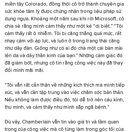
miền tây Colorado, đồng thời cô trở thành chuyên gia
sức khỏe tâm lý được chứng nhận trong liệu pháp sử
dụng ngựa. Khoảng một năm sau khi rời Microsoft, cô
chia sẻ rằng mình cảm thấy như một kẻ “dị biệt.” “Tôi
cảm thấy rất ô nhiễm. Tôi bị căng thẳng quá mức, rất
nhạy cảm với áp lực, và luôn ở trong trạng thái căng
như dây đàn. Giống như có ai đó chà một cái bàn mài
lên da và dây thần kinh của bạn.” Những cảm giác đó
đã giảm bớt, nhưng cô tin rằng công việc này đã thay
đổi mình mãi mãi.
“Tôi vẫn rất cẩn thận về những kích thích mà mình tiếp
xúc, và vẫn cần tập trung vào việc chăm sóc bản thân.
Nếu không làm được điều đó, tôi dễ trở nên cáu kỉnh,
thu mình, và cảm thấy như mình sắp ngã bệnh.”
Dù vậy, Chamberlain vẫn tin vào giá trị và tầm quan
trọng của công việc mà cô từng làm trong góc tối của