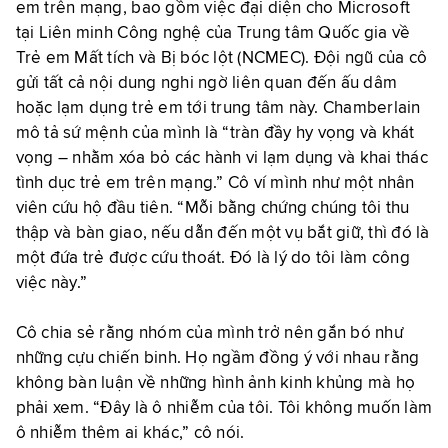
em trên mạng, bao gồm việc đại diện cho Microsoft
tại Liên minh Công nghệ của Trung tâm Quốc gia về
Trẻ em Mất tích và Bị bóc lột (NCMEC). Đội ngũ của cô
gửi tất cả nội dung nghi ngờ liên quan đến ấu dâm
hoặc lạm dụng trẻ em tới trung tâm này. Chamberlain
mô tả sứ mệnh của mình là “tràn đầy hy vọng và khát
vọng – nhằm xóa bỏ các hành vi lạm dụng và khai thác
tình dục trẻ em trên mạng.” Cô ví mình như một nhân
viên cứu hộ đầu tiên. “Mỗi bằng chứng chúng tôi thu
thập và bàn giao, nếu dẫn đến một vụ bắt giữ, thì đó là
một đứa trẻ được cứu thoát. Đó là lý do tôi làm công
việc này.”
Cô chia sẻ rằng nhóm của mình trở nên gắn bó như
những cựu chiến binh. Họ ngầm đồng ý với nhau rằng
không bàn luận về những hình ảnh kinh khủng mà họ
phải xem. “Đây là ô nhiễm của tôi. Tôi không muốn làm
ô nhiễm thêm ai khác,” cô nói.