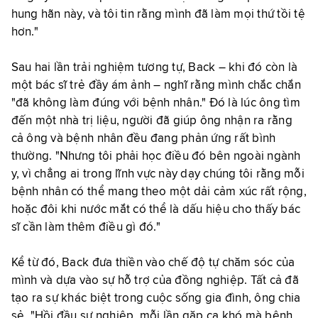
hung hãn này, và tôi tin rằng mình đã làm mọi thứ tồi tệ
hơn."
Sau hai lần trải nghiệm tương tự, Back – khi đó còn là
một bác sĩ trẻ đầy ám ảnh – nghĩ rằng mình chắc chắn
"đã không làm đúng với bệnh nhân." Đó là lúc ông tìm
đến một nhà trị liệu, người đã giúp ông nhận ra rằng
cả ông và bệnh nhân đều đang phản ứng rất bình
thường. "Nhưng tôi phải học điều đó bên ngoài ngành
y, vì chẳng ai trong lĩnh vực này dạy chúng tôi rằng mỗi
bệnh nhân có thể mang theo một dải cảm xúc rất rộng,
hoặc đôi khi nước mắt có thể là dấu hiệu cho thấy bác
sĩ cần làm thêm điều gì đó."
Kể từ đó, Back đưa thiền vào chế độ tự chăm sóc của
mình và dựa vào sự hỗ trợ của đồng nghiệp. Tất cả đã
tạo ra sự khác biệt trong cuộc sống gia đình, ông chia
sẻ. "Hồi đầu sự nghiệp, mỗi lần gặp ca khó mà bệnh