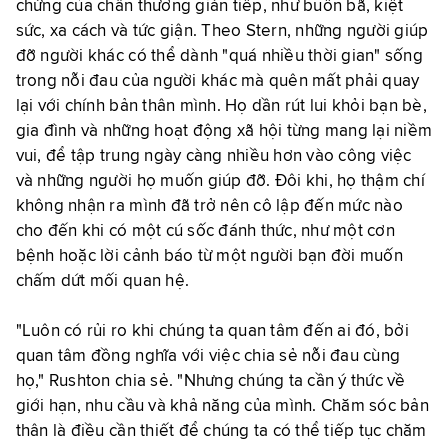
chứng của chấn thương gián tiếp, như buồn bã, kiệt
sức, xa cách và tức giận. Theo Stern, những người giúp
đỡ người khác có thể dành "quá nhiều thời gian" sống
trong nỗi đau của người khác mà quên mất phải quay
lại với chính bản thân mình. Họ dần rút lui khỏi bạn bè,
gia đình và những hoạt động xã hội từng mang lại niềm
vui, để tập trung ngày càng nhiều hơn vào công việc
và những người họ muốn giúp đỡ. Đôi khi, họ thậm chí
không nhận ra mình đã trở nên cô lập đến mức nào
cho đến khi có một cú sốc đánh thức, như một cơn
bệnh hoặc lời cảnh báo từ một người bạn đời muốn
chấm dứt mối quan hệ.
"Luôn có rủi ro khi chúng ta quan tâm đến ai đó, bởi
quan tâm đồng nghĩa với việc chia sẻ nỗi đau cùng
họ," Rushton chia sẻ. "Nhưng chúng ta cần ý thức về
giới hạn, nhu cầu và khả năng của mình. Chăm sóc bản
thân là điều cần thiết để chúng ta có thể tiếp tục chăm