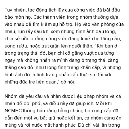
Tuy nhiên, tác động tích lũy của công việc đã bắt đầu
bào mòn họ. Các thành viên trong nhóm thường dựa
vào nhau để tìm kiếm sự hỗ trợ. Họ vào văn phòng của
nhau, run rẩy sau khi xem những hình ảnh đau lòng,
chia sẻ nỗi lo rằng công việc đang khiến họ tăng cân,
uống rượu, hoặc trút giận lên người thân. “Khi bạn ở
trong trạng thái đó, bạn chỉ cố gắng vượt qua từng
ngày mà không nhận ra mình đang ở trạng thái căng
thẳng cao độ, như trong tình trạng khẩn cấp, vì những
hình ảnh đó là tình trạng khẩn cấp thực sự đối với
những đứa trẻ liên quan,” cô nói.
Nhóm đã yêu cầu và nhận được liệu pháp nhóm và cá
nhân để đối phó, và điều này đã giúp ích. Mỗi khi
NCMEC thông báo rằng bằng chứng họ cung cấp đã
dẫn đến một vụ bắt giữ hoặc kết án, cả nhóm cùng ăn
mừng và rơi nước mắt hạnh phúc. Dù chỉ vài lần trong