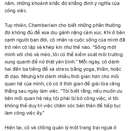
năm, những khoảnh khắc đó khẳng định ý nghĩa của
công việc.
Tuy nhiên, Chamberlain cho biết những phần thưởng
đó không đủ để xoa dịu gánh nặng cảm xúc. Khi ở bên
cạnh người bạn đời, cô nhận ra cuộc sống của mình đã
trở nên cô lập và khép kín như thế nào. “Sống một
mình với chó và mèo, tôi có thể kiểm soát môi trường
xung quanh để nó thật yên bình.” Mỗi ngày, cô dành
hai đến ba tiếng để xả stress bằng yoga, thiền, hoặc
đi dạo. Nhưng khi dành nhiều thời gian hơn cho mối
quan hệ của mình, cô có ít thời gian để giải tỏa căng
thẳng sau ngày làm việc. “Tôi biết rằng, nếu muốn ưu
tiên mối quan hệ này, tôi phải từ bỏ công việc, vì tôi
không thể duy trì việc chăm sóc bản thân để tiếp tục
làm công việc ấy.”
Hiện tại, cô và chồng quản lý một trang trại ngựa ở