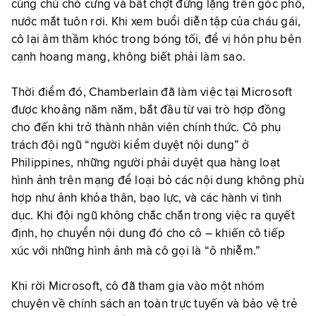
cùng chú chó cưng và bất chợt đứng lặng trên góc phố,
nước mắt tuôn rơi. Khi xem buổi diễn tập của cháu gái,
cô lại âm thầm khóc trong bóng tối, để vị hôn phu bên
cạnh hoang mang, không biết phải làm sao.
Thời điểm đó, Chamberlain đã làm việc tại Microsoft
được khoảng năm năm, bắt đầu từ vai trò hợp đồng
cho đến khi trở thành nhân viên chính thức. Cô phụ
trách đội ngũ “người kiểm duyệt nội dung” ở
Philippines, những người phải duyệt qua hàng loạt
hình ảnh trên mạng để loại bỏ các nội dung không phù
hợp như ảnh khỏa thân, bạo lực, và các hành vi tình
dục. Khi đội ngũ không chắc chắn trong việc ra quyết
định, họ chuyển nội dung đó cho cô – khiến cô tiếp
xúc với những hình ảnh mà cô gọi là “ô nhiễm.”
Khi rời Microsoft, cô đã tham gia vào một nhóm
chuyên về chính sách an toàn trực tuyến và bảo vệ trẻ