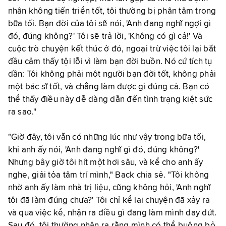
nhân không tiến triển tốt, tôi thường bị phân tâm trong
bữa tối. Bạn đời của tôi sẽ nói, 'Anh đang nghĩ ngợi gì
đó, đúng không?' Tôi sẽ trả lời, 'Không có gì cả!' Và
cuộc trò chuyện kết thúc ở đó, ngoại trừ việc tôi lại bắt
đầu cảm thấy tội lỗi vì làm bạn đời buồn. Nó cứ tích tụ
dần: Tôi không phải một người bạn đời tốt, không phải
một bác sĩ tốt, và chẳng làm được gì đúng cả. Bạn có
thể thấy điều này dễ dàng dẫn đến tình trạng kiệt sức
ra sao."
"Giờ đây, tôi vẫn có những lúc như vậy trong bữa tối,
khi anh ấy nói, 'Anh đang nghĩ gì đó, đúng không?'
Nhưng bây giờ tôi hít một hơi sâu, và kể cho anh ấy
nghe, giải tỏa tâm trí mình," Back chia sẻ. "Tôi không
nhờ anh ấy làm nhà trị liệu, cũng không hỏi, 'Anh nghĩ
tôi đã làm đúng chưa?' Tôi chỉ kể lại chuyện đã xảy ra
và qua việc kể, nhận ra điều gì đang làm mình day dứt.
Sau đó, tôi thường nhận ra rằng mình có thể buông bỏ