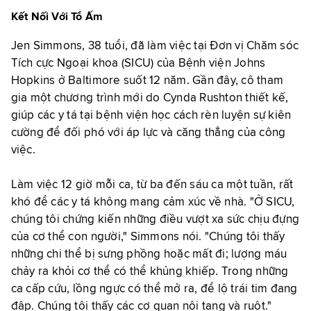
Kết Nối Với Tổ Ấm
Jen Simmons, 38 tuổi, đã làm việc tại Đơn vị Chăm sóc
Tích cực Ngoại khoa (SICU) của Bệnh viện Johns
Hopkins ở Baltimore suốt 12 năm. Gần đây, cô tham
gia một chương trình mới do Cynda Rushton thiết kế,
giúp các y tá tại bệnh viện học cách rèn luyện sự kiên
cường để đối phó với áp lực và căng thẳng của công
việc.
Làm việc 12 giờ mỗi ca, từ ba đến sáu ca một tuần, rất
khó để các y tá không mang cảm xúc về nhà. "Ở SICU,
chúng tôi chứng kiến những điều vượt xa sức chịu đựng
của cơ thể con người," Simmons nói. "Chúng tôi thấy
những chi thể bị sưng phồng hoặc mất đi; lượng máu
chảy ra khỏi cơ thể có thể khủng khiếp. Trong những
ca cấp cứu, lồng ngực có thể mở ra, để lộ trái tim đang
đập. Chúng tôi thấy các cơ quan nội tạng và ruột."