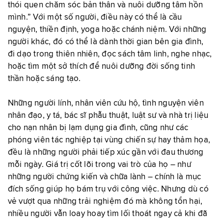
thói quen chăm sóc bản thân và nuôi dưỡng tâm hồn
mình.” Với một số người, điều này có thể là cầu
nguyện, thiền định, yoga hoặc chánh niệm. Với những
người khác, đó có thể là dành thời gian bên gia đình,
đi dạo trong thiên nhiên, đọc sách tâm linh, nghe nhạc,
hoặc tìm một sở thích để nuôi dưỡng đời sống tinh
thần hoặc sáng tạo.
Những người lính, nhân viên cứu hộ, tình nguyện viên
nhân đạo, y tá, bác sĩ phẫu thuật, luật sư và nhà trị liệu
cho nạn nhân bị lạm dụng gia đình, cũng như các
phóng viên tác nghiệp tại vùng chiến sự hay thảm họa,
đều là những người phải tiếp xúc gần với đau thương
mỗi ngày. Giá trị cốt lõi trong vai trò của họ – như
những người chứng kiến và chữa lành – chính là mục
đích sống giúp họ bám trụ với công việc. Nhưng dù có
vẻ vượt qua những trải nghiệm đó mà không tổn hại,
nhiều người vẫn loay hoay tìm lối thoát ngay cả khi đã