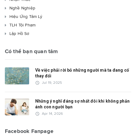
Nghề Nghiệp
Hiệu Ứng Tâm Lý
TLH Tội Phạm
Lập Hồ Sơ
Có thể bạn quan tâm
Về việc phải rời bỏ những người mà ta đang cố
thay đổi
access_time
Jul 19, 2025
Những ý nghĩ đáng sợ nhất đôi khi không phản
ánh con người bạn
access_time
Apr 14, 2026
Facebook Fanpage