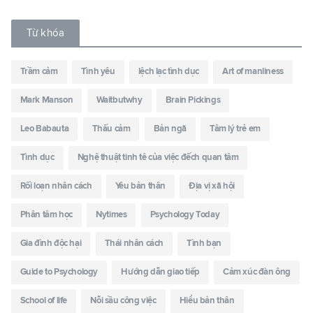
Từ khóa
Trầm cảm
Tình yêu
lệch lạc tình dục
Art of manliness
Mark Manson
Waitbutwhy
Brain Pickings
Leo Babauta
Thấu cảm
Bản ngã
Tâm lý trẻ em
Tình dục
Nghệ thuật tinh tê của việc đếch quan tâm
Rối loạn nhân cách
Yêu bản thân
Địa vị xã hội
Phân tâm học
Nytimes
Psychology Today
Gia đình độc hại
Thái nhân cách
Tình bạn
Guide to Psychology
Hướng dẫn giao tiếp
Cảm xúc đàn ông
School of life
Nỗi sầu công việc
Hiểu bản thân