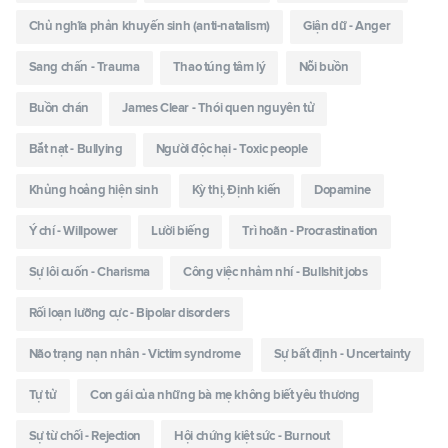
Chủ nghĩa phản khuyến sinh (anti-natalism)
Giận dữ - Anger
Sang chấn - Trauma
Thao túng tâm lý
Nỗi buồn
Buồn chán
James Clear - Thói quen nguyên tử
Bắt nạt - Bullying
Người độc hại - Toxic people
Khủng hoảng hiện sinh
Kỳ thị, Định kiến
Dopamine
Ý chí - Willpower
Lười biếng
Trì hoãn - Procrastination
Sự lôi cuốn - Charisma
Công việc nhảm nhí - Bullshit jobs
Rối loạn lưỡng cực - Bipolar disorders
Não trạng nạn nhân - Victim syndrome
Sự bất định - Uncertainty
Tự tử
Con gái của những bà mẹ không biết yêu thương
Sự từ chối - Rejection
Hội chứng kiệt sức - Burnout