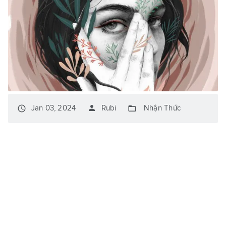
person
access_time
folder_open
Jan 03, 2024
Rubi
Nhận Thức