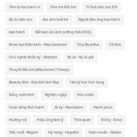
Tâm lý học hành vi
Cha mẹ độc hại
Trí tuệ cảm xúc EQ
Ký ức cảm xúc
Ám ảnh tuổi trẻ
Người đàn ông bạo hành
bạo hành
Rối loạn ám ảnh cưỡng chế (OCD)
Khoa học thần kinh - Neuroscience
Tiny Buddha
Cô đơn
Chủ nghĩa Khắc kỷ - Stoicism
Ký ức - Ký ức giả
Thuyết Gắn bó (Attachment Theory)
Beauty Sick - Đại dịch làm đẹp
Tâm lý học Carl Jung
Sống một mình
Nghiện ngập
Hôn nhân
Cuộc sống Đức hạnh
Ái kỷ - Narcissism
Hạnh phúc
Hướng nội
Hiệu ứng tâm lý
Thói quen
Đố kỵ - Envy
Tiếc nuối - Regret
Hy vọng - Hopeful
Ham muốn - Desire