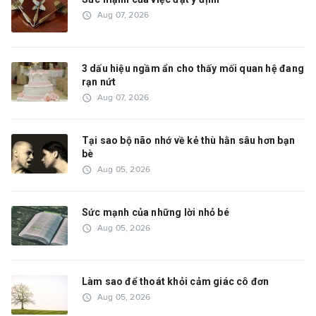
access_time
Aug 07, 2026
3 dấu hiệu ngầm ẩn cho thấy mối quan hệ đang
rạn nứt
access_time
Aug 07, 2026
Tại sao bộ não nhớ về kẻ thù hằn sâu hơn bạn
bè
access_time
Aug 05, 2026
Sức mạnh của những lời nhỏ bé
access_time
Aug 05, 2026
Làm sao để thoát khỏi cảm giác cô đơn
access_time
Aug 05, 2026