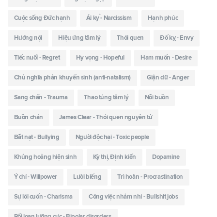
Cuộc sống Đức hạnh
Ái kỷ - Narcissism
Hạnh phúc
Hướng nội
Hiệu ứng tâm lý
Thói quen
Đố kỵ - Envy
Tiếc nuối - Regret
Hy vọng - Hopeful
Ham muốn - Desire
Chủ nghĩa phản khuyến sinh (anti-natalism)
Giận dữ - Anger
Sang chấn - Trauma
Thao túng tâm lý
Nỗi buồn
Buồn chán
James Clear - Thói quen nguyên tử
Bắt nạt - Bullying
Người độc hại - Toxic people
Khủng hoảng hiện sinh
Kỳ thị, Định kiến
Dopamine
Ý chí - Willpower
Lười biếng
Trì hoãn - Procrastination
Sự lôi cuốn - Charisma
Công việc nhảm nhí - Bullshit jobs
Rối loạn lưỡng cực - Bipolar disorders