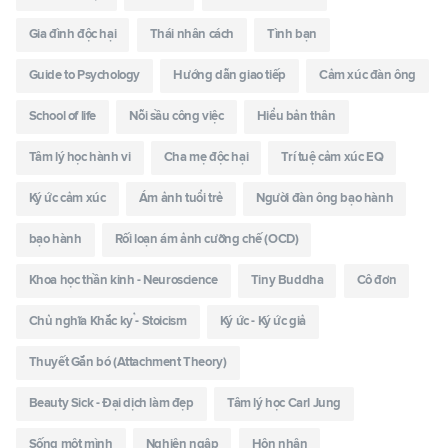
Gia đình độc hại
Thái nhân cách
Tình bạn
Guide to Psychology
Hướng dẫn giao tiếp
Cảm xúc đàn ông
School of life
Nỗi sầu công việc
Hiểu bản thân
Tâm lý học hành vi
Cha mẹ độc hại
Trí tuệ cảm xúc EQ
Ký ức cảm xúc
Ám ảnh tuổi trẻ
Người đàn ông bạo hành
bạo hành
Rối loạn ám ảnh cưỡng chế (OCD)
Khoa học thần kinh - Neuroscience
Tiny Buddha
Cô đơn
Chủ nghĩa Khắc kỷ - Stoicism
Ký ức - Ký ức giả
Thuyết Gắn bó (Attachment Theory)
Beauty Sick - Đại dịch làm đẹp
Tâm lý học Carl Jung
Sống một mình
Nghiện ngập
Hôn nhân