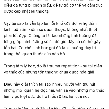
điều đã từng bị chôn giấu, để từ đó cơ thể và cảm xúc
được cập nhật lại thực tại.
Vậy tại sao ta vẫn lặp lại nỗi khổ cũ? Bởi vì hệ thần
kinh luôn tìm kiếm sự quen thuộc, không nhất thiết
phải tốt đẹp. Chúng ta tái tạo những tình huống đã
từng giúp mình "sống sót" - dù giờ đây nó có thể gây
tổn hại. Cơ chế sinh học gọi đó là xu hướng duy trì
trạng thái quen thuộc của não bộ.
Trong tâm lý học, đó là trauma repetition - sự tái diễn
vô thức của những tổn thương chưa được hóa giải.
Điều này giải thích tại sao nhiều người vẫn thu hút
những mối quan hệ độc hại, vẫn sa vào những mô thức
làm việc kiệt sức, dù họ hiểu rõ tác hại của nó.
Trong chương trình Tâm Lý Học Chuyển Hóa, cũng như