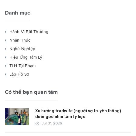
Danh mục
Hành Vi Bất Thường
Nhận Thức
Nghề Nghiệp
Hiệu Ứng Tâm Lý
TLH Tội Phạm
Lập Hồ Sơ
Có thể bạn quan tâm
Xu hướng tradwife (người vợ truyền thống)
dưới góc nhìn tâm lý học
access_time
Jul 31, 2026