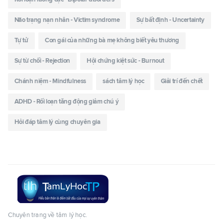
Não trạng nạn nhân - Victim syndrome
Sự bất định - Uncertainty
Tự tử
Con gái của những bà mẹ không biết yêu thương
Sự từ chối - Rejection
Hội chứng kiệt sức - Burnout
Chánh niệm - Mindfulness
sách tâm lý học
Giải trí đến chết
ADHD - Rối loạn tăng động giảm chú ý
Hỏi đáp tâm lý cùng chuyên gia
Chuyên trang về tâm lý học.