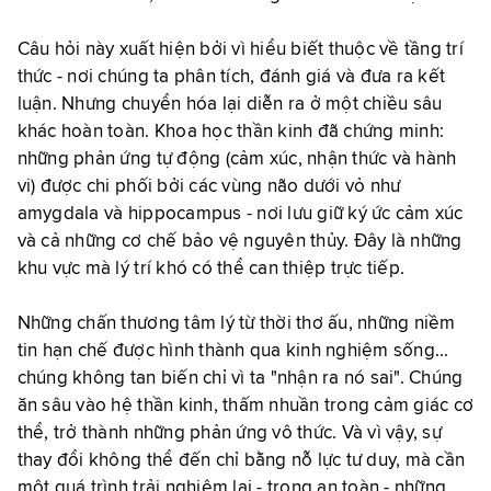
Câu hỏi này xuất hiện bởi vì hiểu biết thuộc về tầng trí
thức - nơi chúng ta phân tích, đánh giá và đưa ra kết
luận. Nhưng chuyển hóa lại diễn ra ở một chiều sâu
khác hoàn toàn. Khoa học thần kinh đã chứng minh:
những phản ứng tự động (cảm xúc, nhận thức và hành
vi) được chi phối bởi các vùng não dưới vỏ như
amygdala và hippocampus - nơi lưu giữ ký ức cảm xúc
và cả những cơ chế bảo vệ nguyên thủy. Đây là những
khu vực mà lý trí khó có thể can thiệp trực tiếp.
Những chấn thương tâm lý từ thời thơ ấu, những niềm
tin hạn chế được hình thành qua kinh nghiệm sống...
chúng không tan biến chỉ vì ta "nhận ra nó sai". Chúng
ăn sâu vào hệ thần kinh, thấm nhuần trong cảm giác cơ
thể, trở thành những phản ứng vô thức. Và vì vậy, sự
thay đổi không thể đến chỉ bằng nỗ lực tư duy, mà cần
một quá trình trải nghiệm lại - trong an toàn - những