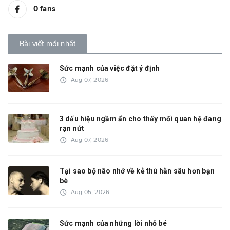
0
fans
Bài viết mới nhất
Sức mạnh của việc đặt ý định
access_time
Aug 07, 2026
3 dấu hiệu ngầm ẩn cho thấy mối quan hệ đang
rạn nứt
access_time
Aug 07, 2026
Tại sao bộ não nhớ về kẻ thù hằn sâu hơn bạn
bè
access_time
Aug 05, 2026
Sức mạnh của những lời nhỏ bé