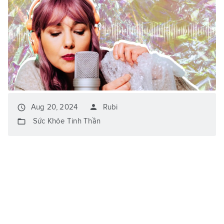
person
access_time
Aug 20, 2024
Rubi
folder_open
Sức Khỏe Tinh Thần