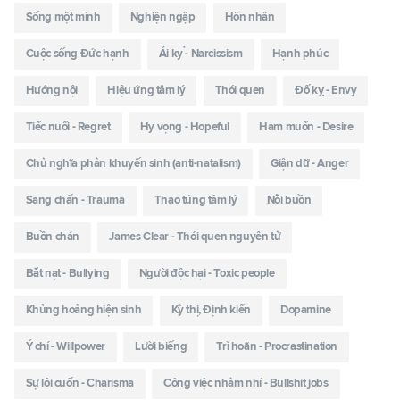
Sống một mình
Nghiện ngập
Hôn nhân
Cuộc sống Đức hạnh
Ái kỷ - Narcissism
Hạnh phúc
Hướng nội
Hiệu ứng tâm lý
Thói quen
Đố kỵ - Envy
Tiếc nuối - Regret
Hy vọng - Hopeful
Ham muốn - Desire
Chủ nghĩa phản khuyến sinh (anti-natalism)
Giận dữ - Anger
Sang chấn - Trauma
Thao túng tâm lý
Nỗi buồn
Buồn chán
James Clear - Thói quen nguyên tử
Bắt nạt - Bullying
Người độc hại - Toxic people
Khủng hoảng hiện sinh
Kỳ thị, Định kiến
Dopamine
Ý chí - Willpower
Lười biếng
Trì hoãn - Procrastination
Sự lôi cuốn - Charisma
Công việc nhảm nhí - Bullshit jobs