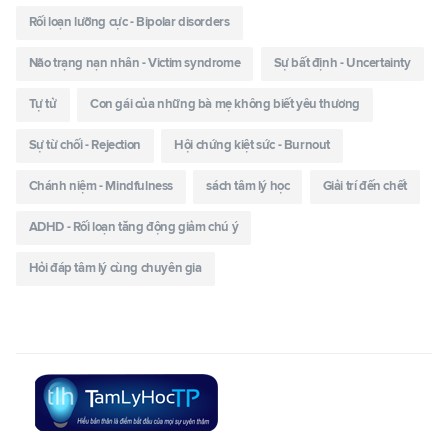
Rối loạn lưỡng cực - Bipolar disorders
Não trạng nạn nhân - Victim syndrome
Sự bất định - Uncertainty
Tự tử
Con gái của những bà mẹ không biết yêu thương
Sự từ chối - Rejection
Hội chứng kiệt sức - Burnout
Chánh niệm - Mindfulness
sách tâm lý học
Giải trí đến chết
ADHD - Rối loạn tăng động giảm chú ý
Hỏi đáp tâm lý cùng chuyên gia