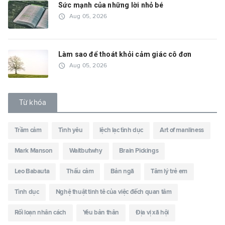
Sức mạnh của những lời nhỏ bé
access_time
Aug 05, 2026
Làm sao để thoát khỏi cảm giác cô đơn
access_time
Aug 05, 2026
Từ khóa
Trầm cảm
Tình yêu
lệch lạc tình dục
Art of manliness
Mark Manson
Waitbutwhy
Brain Pickings
Leo Babauta
Thấu cảm
Bản ngã
Tâm lý trẻ em
Tình dục
Nghệ thuật tinh tê của việc đếch quan tâm
Rối loạn nhân cách
Yêu bản thân
Địa vị xã hội