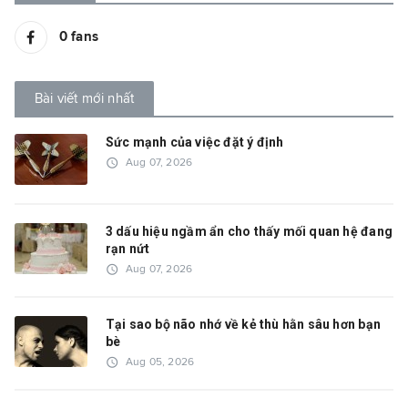
0
fans
Bài viết mới nhất
Sức mạnh của việc đặt ý định
access_time
Aug 07, 2026
3 dấu hiệu ngầm ẩn cho thấy mối quan hệ đang
rạn nứt
access_time
Aug 07, 2026
Tại sao bộ não nhớ về kẻ thù hằn sâu hơn bạn
bè
access_time
Aug 05, 2026