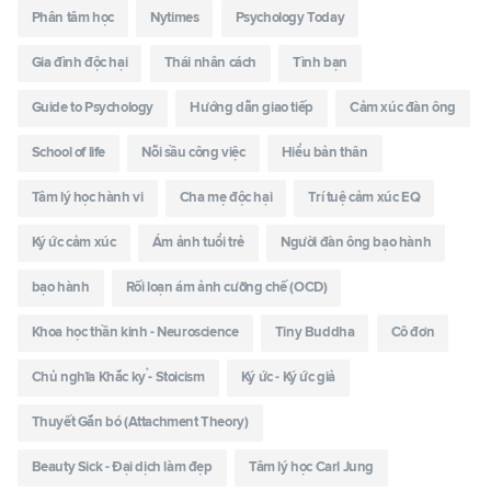
Phân tâm học
Nytimes
Psychology Today
Gia đình độc hại
Thái nhân cách
Tình bạn
Guide to Psychology
Hướng dẫn giao tiếp
Cảm xúc đàn ông
School of life
Nỗi sầu công việc
Hiểu bản thân
Tâm lý học hành vi
Cha mẹ độc hại
Trí tuệ cảm xúc EQ
Ký ức cảm xúc
Ám ảnh tuổi trẻ
Người đàn ông bạo hành
bạo hành
Rối loạn ám ảnh cưỡng chế (OCD)
Khoa học thần kinh - Neuroscience
Tiny Buddha
Cô đơn
Chủ nghĩa Khắc kỷ - Stoicism
Ký ức - Ký ức giả
Thuyết Gắn bó (Attachment Theory)
Beauty Sick - Đại dịch làm đẹp
Tâm lý học Carl Jung