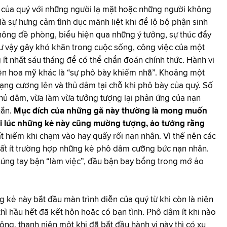
e của quý với những người lạ mặt hoặc những người không
là sự hưng cảm tình dục mãnh liệt khi để lộ bộ phận sinh
hông đề phòng, biểu hiện qua những ý tưởng, sự thúc đẩy
hư vậy gây khó khăn trong cuộc sống, công việc của một
 ít nhất sáu tháng để có thể chẩn đoán chính thức. Hành vi
tên hoa mỹ khác là “sự phô bày khiếm nhã”. Khoảng một
ạng cương lên và thủ dâm tại chỗ khi phô bày của quý. Số
thủ dâm, vừa làm vừa tưởng tượng lại phản ứng của nạn
hắn.
Mục đích của những gã này thường là mong muốn
đôi lúc những kẻ này cũng mường tượng, ảo tưởng rằng
ất hiếm khi chạm vào hay quấy rối nạn nhân. Vì thế nên các
rất ít trường hợp những kẻ phô dâm cưỡng bức nạn nhân.
chúng tay bận “làm việc”, đầu bận bay bổng trong mớ ảo
kẻ này bắt đầu màn trình diễn của quý từ khi còn là niên
hì hầu hết đã kết hôn hoặc có bạn tình. Phô dâm ít khi nào
 ông, thanh niên một khi đã bắt đầu hành vi này thì có xu