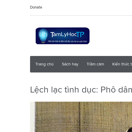
Donate
Trang chủ
Sách hay
Trầm cảm
Kiến thức 
Lệch lạc tình dục: Phô dâm