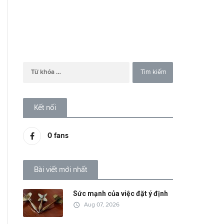
Kết nối
0
fans
Bài viết mới nhất
Sức mạnh của việc đặt ý định
access_time
Aug 07, 2026