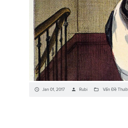
access_time
person
folder_open
Jan 01, 2017
Rubi
Vấn Đề Thườ