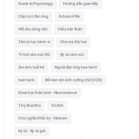
Guide to Psychology
Hướng dẫn giao tiếp
Cảm xúc đàn ông
School of life
Nỗi sầu công việc
Hiểu bản thân
Tâm lý học hành vi
Cha mẹ độc hại
Trí tuệ cảm xúc EQ
Ký ức cảm xúc
Ám ảnh tuổi trẻ
Người đàn ông bạo hành
bạo hành
Rối loạn ám ảnh cưỡng chế (OCD)
Khoa học thần kinh - Neuroscience
Tiny Buddha
Cô đơn
Chủ nghĩa Khắc kỷ - Stoicism
Ký ức - Ký ức giả