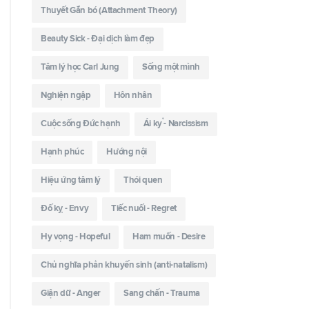
Thuyết Gắn bó (Attachment Theory)
Beauty Sick - Đại dịch làm đẹp
Tâm lý học Carl Jung
Sống một mình
Nghiện ngập
Hôn nhân
Cuộc sống Đức hạnh
Ái kỷ - Narcissism
Hạnh phúc
Hướng nội
Hiệu ứng tâm lý
Thói quen
Đố kỵ - Envy
Tiếc nuối - Regret
Hy vọng - Hopeful
Ham muốn - Desire
Chủ nghĩa phản khuyến sinh (anti-natalism)
Giận dữ - Anger
Sang chấn - Trauma