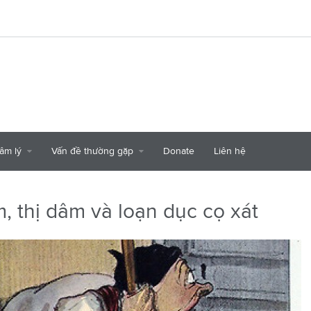
tâm lý
Vấn đề thường gặp
Donate
Liên hệ
, thị dâm và loạn dục cọ xát