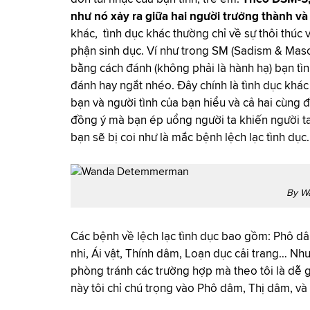
như nó xảy ra giữa hai người trưởng thành v
khác, tình dục khác thường chỉ về sự thôi thúc 
phận sinh dục. Ví như trong SM (Sadism & Maso
bằng cách đánh (không phải là hành hạ) bạn tìn
đánh hay ngắt nhéo. Đây chính là tình dục khác 
bạn và người tình của bạn hiểu và cả hai cùng
đồng ý mà bạn ép uổng người ta khiến người ta 
bạn sẽ bị coi như là mắc bệnh lệch lạc tình dục.
By W
Các bệnh về lệch lạc tình dục bao gồm: Phô dâm
nhi, Ái vật, Thính dâm, Loạn dục cải trang… Nhưn
phòng tránh các trường hợp mà theo tôi là dễ g
này tôi chỉ chú trọng vào Phô dâm, Thị dâm, và