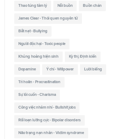
Thao túng tâm lý
Nỗi buồn
Buồn chán
James Clear - Thói quen nguyên tử
Bắt nạt - Bullying
Người độc hại - Toxic people
Khủng hoảng hiện sinh
Kỳ thị, Định kiến
Dopamine
Ý chí - Willpower
Lười biếng
Trì hoãn - Procrastination
Sự lôi cuốn - Charisma
Công việc nhảm nhí - Bullshit jobs
Rối loạn lưỡng cực - Bipolar disorders
Não trạng nạn nhân - Victim syndrome