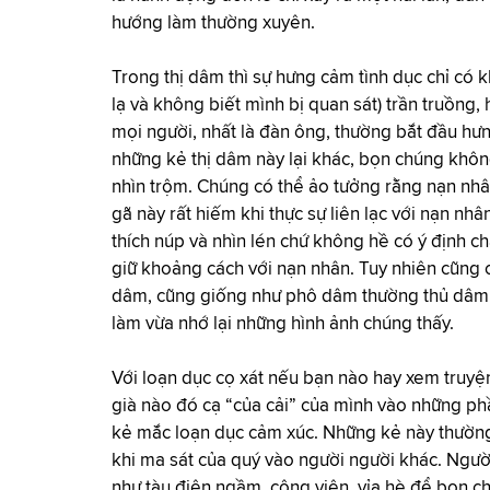
hướng làm thường xuyên.
Trong thị dâm thì sự hưng cảm tình dục chỉ có 
lạ và không biết mình bị quan sát) trần truồn
mọi người, nhất là đàn ông, thường bắt đầu hư
những kẻ thị dâm này lại khác, bọn chúng khôn
nhìn trộm. Chúng có thể ảo tưởng rằng nạn nh
gã này rất hiếm khi thực sự liên lạc với nạn nhâ
thích núp và nhìn lén chứ không hề có ý định 
giữ khoảng cách với nạn nhân. Tuy nhiên cũng có
dâm, cũng giống như phô dâm thường thủ dâm và
làm vừa nhớ lại những hình ảnh chúng thấy.
Với loạn dục cọ xát nếu bạn nào hay xem truyện
già nào đó cạ “của cải” của mình vào những p
kẻ mắc loạn dục cảm xúc. Những kẻ này thường
khi ma sát của quý vào người người khác. Ngư
như tàu điện ngầm, công viên, vỉa hè để bọn c