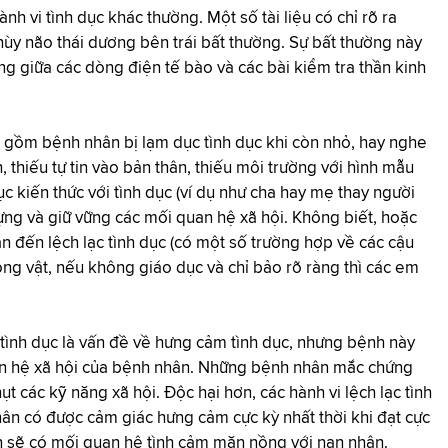
h vi tình dục khác thường. Một số tài liệu có chỉ rõ ra
ùy não thái dương bên trái bất thường. Sự bất thường này
g giữa các dòng điện tế bào và các bài kiểm tra thần kinh
o gồm bệnh nhân bị lạm dục tình dục khi còn nhỏ, hay nghe
, thiếu tự tin vào bản thân, thiếu môi trường với hình mẫu
c kiến thức với tình dục (ví dụ như cha hay mẹ thay người
 dựng và giữ vững các mối quan hệ xã hội. Không biết, hoặc
dẫn đến lệch lạc tình dục (có một số trường hợp về các cậu
ộng vật, nếu không giáo dục và chỉ bảo rõ ràng thì các em
tình dục là vấn đề về hưng cảm tình dục, nhưng bệnh này
an hệ xã hội của bệnh nhân. Những bệnh nhân mắc chứng
t các kỹ năng xã hội. Độc hại hơn, các hành vi lệch lạc tình
hân có được cảm giác hưng cảm cực kỳ nhất thời khi đạt cực
n sẽ có mối quan hệ tình cảm mặn nồng với nạn nhân.