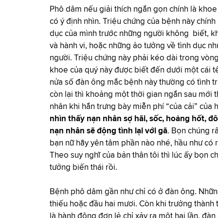
Phô dâm nếu giải thích ngắn gọn chính là kho
có ý định nhìn. Triệu chứng của bệnh này chính 
dục của mình trước những người không biết, k
và hành vi, hoặc những ảo tưởng về tình dục n
người. Triệu chứng này phải kéo dài trong vòng
khoe của quý này được biết đến dưới một cái 
nửa số đàn ông mắc bệnh này thường có tình tr
còn lại thì khoảng một thời gian ngắn sau mới 
nhân khi hắn trưng bày miễn phí “của cải” của 
nhìn thấy nạn nhân sợ hãi, sốc, hoảng hốt, 
nạn nhân sẽ động tình lại với gã
. Bọn chúng r
bạn nữ hãy yên tâm phần nào nhé, hầu như có 
Theo suy nghĩ của bản thân tôi thì lúc ấy bọn 
tưởng biến thái rồi.
Bệnh phô dâm gần như chỉ có ở đàn ông. Những 
thiếu hoặc đầu hai mươi. Còn khi trưởng thành t
là hành động đơn lẻ chỉ xảy ra một hai lần, đàn