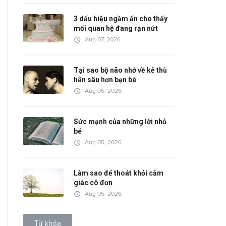
3 dấu hiệu ngầm ẩn cho thấy
mối quan hệ đang rạn nứt
access_time
Aug 07, 2026
Tại sao bộ não nhớ về kẻ thù
hằn sâu hơn bạn bè
access_time
Aug 05, 2026
Sức mạnh của những lời nhỏ
bé
access_time
Aug 05, 2026
Làm sao để thoát khỏi cảm
giác cô đơn
access_time
Aug 05, 2026
Từ khóa