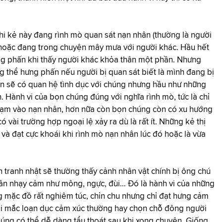
khi kẻ này đang rình mò quan sát nạn nhân (thường là người
g, hoặc đang trong chuyện mây mưa với người khác. Hầu hết
ng phấn khi thấy người khác khỏa thân một phần. Nhưng
g thể hưng phấn nếu người bị quan sát biết là mình đang bị
ân sẽ có quan hệ tình dục với chúng nhưng hầu như những
n. Hành vi của bọn chúng đúng với nghĩa rình mò, tức là chỉ
chạm vào nạn nhân, hơn nữa còn bọn chúng còn có xu hướng
 vài trường hợp ngoại lệ xảy ra dù là rất ít. Những kẻ thị
 đạt cực khoái khi rình mò nạn nhân lúc đó hoặc là vừa
 tranh nhật sẽ thường thấy cảnh nhân vật chính bị ông chú
hần nhạy cảm như mông, ngực, đùi… Đó là hành vi của những
 mặc đồ rất nghiêm túc, chỉn chu nhưng chỉ đạt hưng cảm
ời mắc loạn dục cảm xúc thường hay chọn chỗ đông người
húng có thể dễ dàng tẩu thoát sau khi xong chuyện. Giống