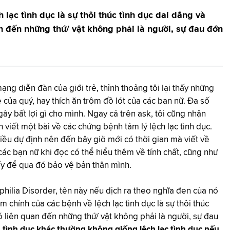
lạc tình dục là sự thôi thúc tình dục dai dẳng và
n đến những thứ/ vật không phải là người, sự đau đớn
ng diễn đàn của giới trẻ, thỉnh thoảng tôi lại thấy những
của quý, hay thích ăn trộm đồ lót của các bạn nữ. Đa số
ây bất lợi gì cho mình. Ngay cả trên ask, tôi cũng nhận
h viết một bài về các chứng bệnh tâm lý lệch lạc tình dục.
ều dự định nên đến bây giờ mới có thời gian mà viết về
ác bạn nữ khi đọc có thể hiểu thêm về tính chất, cũng như
ấy để qua đó bảo vệ bản thân mình.
aphilia Disorder, tên này nếu dịch ra theo nghĩa đen của nó
m chính của các bệnh về lệch lạc tình dục là sự thôi thúc
 liên quan đến những thứ/ vật không phải là người, sự đau
tình dục khác thường không giống lệch lạc tình dục nếu