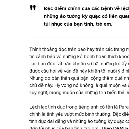
Đặc điểm chính của các bệnh về lệch 
những ảo tưởng kỳ quặc có liên qua
tủi nhục của bạn tình, trẻ em.
Thỉnh thoảng đọc trên báo hay trên các trang mạ
tin cảnh báo về những kẻ bệnh hoạn thích khoe 
các bạn đều rất băn khoăn sợ hãi những kẻ ấy g
được câu hỏi về vấn đề này khiến tôi nuôi ý địn
Nhưng do bản thân quá bận, cộng thêm quá nhi
chủ đề này. Hy vọng nó không là quá muộn và c
suy nghĩ, mong muốn của những tên biến thái 
Lệch lạc tình dục trong tiếng anh có tên là Par
chính là tình yêu vượt mức bình thường. Đặc điể
tình dục dai dẳng và những ảo tưởng kỳ quặc có
đớn tủi nhục của bạn tình, trẻ em.
Theo DSM-5, 