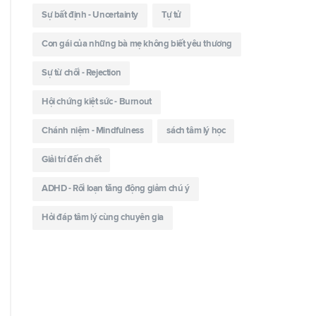
Sự bất định - Uncertainty
Tự tử
Con gái của những bà mẹ không biết yêu thương
Sự từ chối - Rejection
Hội chứng kiệt sức - Burnout
Chánh niệm - Mindfulness
sách tâm lý học
Giải trí đến chết
ADHD - Rối loạn tăng động giảm chú ý
Hỏi đáp tâm lý cùng chuyên gia