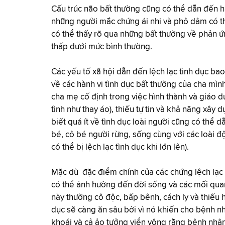
Cấu trúc não bất thường cũng có thể dẫn đến hàn
những người mắc chứng ái nhi và phô dâm có th
có thể thấy rõ qua những bất thường về phản ứn
thấp dưới mức bình thường.
Các yếu tố xã hội dẫn đến lệch lạc tình dục ba
về các hành vi tình dục bất thường của cha mình
cha mẹ cố định trong việc hình thành và giáo dụ
tình như thay áo), thiếu tự tin và khả năng xây
biết quá ít về tình dục loài người cũng có thể 
bé, cô bé người rừng, sống cùng với các loài đ
có thể bị lệch lạc tình dục khi lớn lên).
Mặc dù đặc điểm chính của các chứng lệch lạc 
có thể ảnh hưởng đến đời sống và các mối qu
này thường cô độc, bấp bênh, cách ly và thiếu hụ
dục sẽ càng ăn sâu bởi vì nó khiến cho bệnh n
khoái và cả ảo tưởng viển vông rằng bệnh nhâ