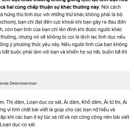
à cả hai cùng chấp thuận sự khác thường này
. Nói cách
và hứng thú tình dục với những thứ khác không phải là bộ
chism), bạn chỉ đạt đến cực khoái khi bạn gây ra đau đớn
h, còn bạn tình của bạn chỉ lên đỉnh khi được người khác
thường, nhưng nó sẽ không bị coi là lệch lạc tình dục nếu
 đồng ý phương thức yêu này. Nếu người tình của bạn không
bắt buộc phải làm với bạn và khiến họ sợ hãi, buồn bã thì
anda Detemmerman
, Thị dâm, Loạn dục cọ xát, Ái dâm, Khổ dâm, Ái tử thi, Ái
g vì tính chất bài viết là giúp cho các bạn nữ hiểu và
ặp khi các bạn ở ký túc xá nữ và nơi công cộng nên bài viết
 Loạn dục cọ xát.